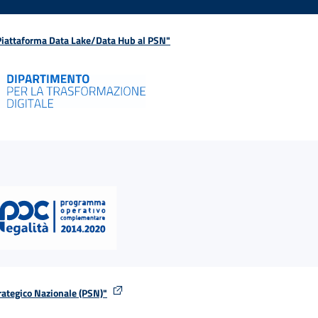
 Piattaforma Data Lake/Data Hub al PSN"
rategico Nazionale (PSN)"