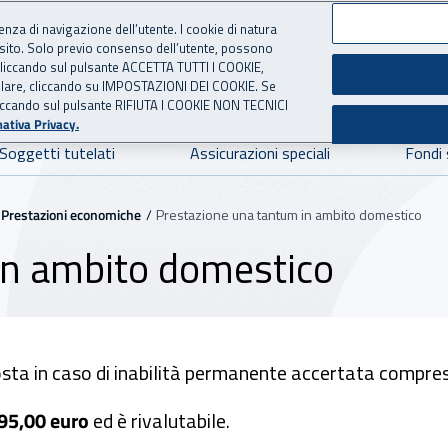
ienza di navigazione dell’utente. I cookie di natura
 sito. Solo previo consenso dell’utente, possono
ie cliccando sul pulsante ACCETTA TUTTI I COOKIE,
NE
 per l'Assicurazione contro 
tallare, cliccando su IMPOSTAZIONI DEI COOKIE. Se
o cliccando sul pulsante RIFIUTA I COOKIE NON TECNICI
ativa Privacy.
Soggetti tutelati
Assicurazioni speciali
Fondi 
Prestazioni economiche
Prestazione una tantum in ambito domestico
in ambito domestico
ta in caso di inabilità permanente accertata compresa 
95,00 euro
ed è rivalutabile.