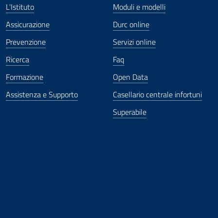
L'Istituto
Moduli e modelli
Assicurazione
Durc online
Prevenzione
Servizi online
Ricerca
Faq
Formazione
Open Data
Assistenza e Supporto
Casellario centrale infortuni
Superabile
ova finestra
in nuova finestra
tura in nuova finestra
 Apertura in nuova finestra
sterno - Apertura in nuova finestra
Apertura nella stessa finestra