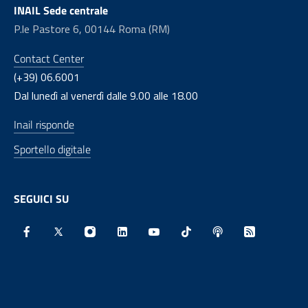
INAIL Sede centrale
P.le Pastore 6, 00144 Roma (RM)
Contact Center
(+39) 06.6001
Dal lunedì al venerdì dalle 9.00 alle 18.00
Inail risponde
Sportello digitale
SEGUICI SU
Facebook - Sito esterno - Apertura in nuova finestra
X - Sito esterno - Apertura in nuova finestra
Instagram - Sito esterno - Apertura in nu
Linkedin - Sito esterno - Apertura 
Youtube - Sito esterno - Aper
TikTok - Sito esterno -
Spreaker - Sito e
Feed RSS - 