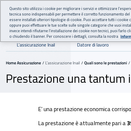
For international visitors
Vai al menu principale
Vai al contenuto principale
Questo sito utilizza i cookie per migliorare i servizi e ottimizzare l’esper
tecnica sono indispensabili per permettere il corretto funzionamento del
essere installati ulteriori tipologie di cookie. Puoi accettare tutti i cook
ASSICURAZIO
INAIL - Istituto Nazionale
oppure puoi effettuare le tue scelte sulle singole categorie che vuoi ins
invece intendi rifiutarne l’installazione dei cookie non tecnici, puoi farl
o chiudendo il banner. Per conoscere i dettagli, consulta la nostra
Inform
Navigazione principale
L'assicurazione Inail
Datore di lavoro
Navigazione - Ti trovi in:
Home Assicurazione
L'assicurazione Inail
Quali sono le prestazioni
Prestazione una tantum 
E’ una prestazione economica corrispos
La prestazione è attualmente pari a
3