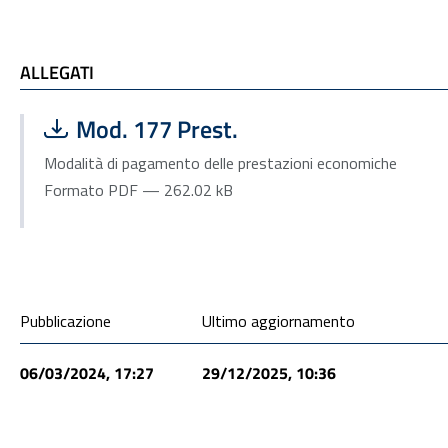
ALLEGATI
ALLEGATI
Scarica file:
Formato PDF — Dimensione 262.02 kB
Mod. 177 Prest.
Modalità di pagamento delle prestazioni economiche
Formato PDF — 262.02 kB
Condivisione social
Pubblicazione
Ultimo aggiornamento
06/03/2024, 17:27
29/12/2025, 10:36