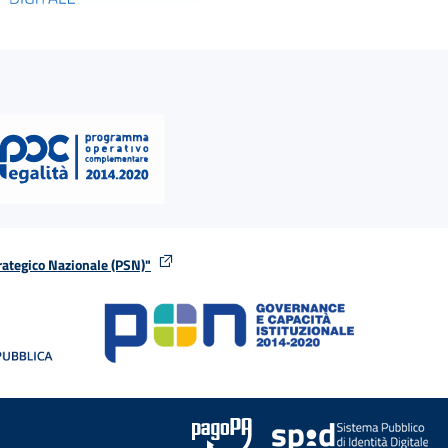
rategico Nazionale (PSN)"
tra
nella stessa finestra