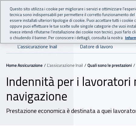
For international visitors
Vai al menu principale
Vai al contenuto principale
Questo sito utilizza i cookie per migliorare i servizi e ottimizzare l’esper
tecnica sono indispensabili per permettere il corretto funzionamento del
essere installati ulteriori tipologie di cookie. Puoi accettare tutti i cook
ASSICURAZIO
INAIL - Istituto Nazionale
oppure puoi effettuare le tue scelte sulle singole categorie che vuoi ins
invece intendi rifiutarne l’installazione dei cookie non tecnici, puoi farl
o chiudendo il banner. Per conoscere i dettagli, consulta la nostra
Inform
Navigazione principale
L'assicurazione Inail
Datore di lavoro
Navigazione - Ti trovi in:
Home Assicurazione
L'assicurazione Inail
Quali sono le prestazioni
Indennità per i lavorator
navigazione
Prestazione economica è destinata a quei lavoratori 