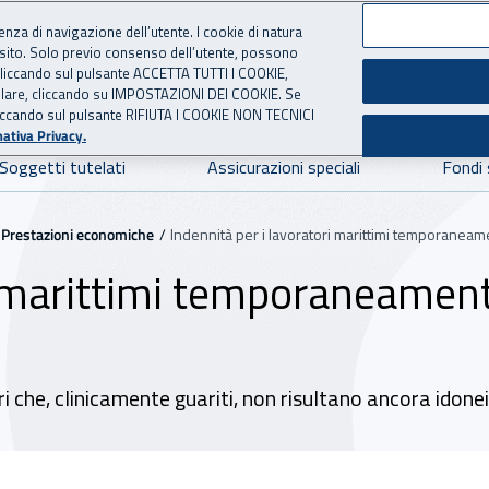
ienza di navigazione dell’utente. I cookie di natura
 sito. Solo previo consenso dell’utente, possono
ie cliccando sul pulsante ACCETTA TUTTI I COOKIE,
NE
 per l'Assicurazione contro 
tallare, cliccando su IMPOSTAZIONI DEI COOKIE. Se
o cliccando sul pulsante RIFIUTA I COOKIE NON TECNICI
ativa Privacy.
Soggetti tutelati
Assicurazioni speciali
Fondi 
Prestazioni economiche
Indennità per i lavoratori marittimi temporaneam
i marittimi temporaneamente
che, clinicamente guariti, non risultano ancora idonei