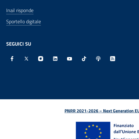
Inail risponde
Sportello digitale
SEGUICI SU
Facebook - Sito esterno - Apertura in nuova finestra
X - Sito esterno - Apertura in nuova finestra
Instagram - Sito esterno - Apertura in nu
Linkedin - Sito esterno - Apertura 
Youtube - Sito esterno - Aper
TikTok - Sito esterno -
Spreaker - Sito e
Feed RSS - 
PNRR 2021-2026 – Next Generation EU (D