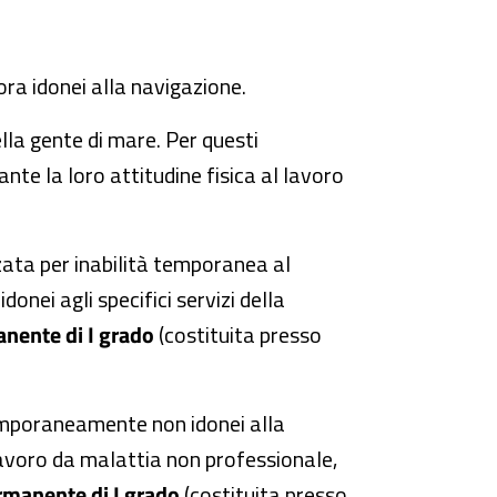
ora idonei alla navigazione.
ella gente di mare. Per questi
nte la loro attitudine fisica al lavoro
zzata per inabilità temporanea al
nei agli specifici servizi della
ente di I grado
(costituita presso
temporaneamente non idonei alla
lavoro da malattia non professionale,
manente di I grado
(costituita presso