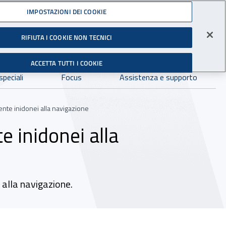
Accedi ai servizi online
IMPOSTAZIONI DEI COOKIE
RIFIUTA I COOKIE NON TECNICI
Facebook - Sito esterno - Apertura in nuova finestra
X- Sito esterno - Apertura in nuova finestra
Instagram - Sito esterno - Apertura in 
Linkedin - Sito esterno - Apertur
Youtube - Sito esterno - A
Tiktok - Sito estern
Spreaker - Si
Feed R
gli Infortuni sul Lavoro
Avvia r
ACCETTA TUTTI I COOKIE
Dove cercare:
speciali
Focus
Assistenza e supporto
ente inidonei alla navigazione
 inidonei alla
 alla navigazione.