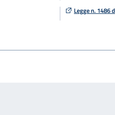
Sito esterno : apre
Legge n. 1486 d