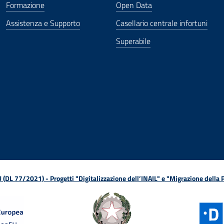
Formazione
Open Data
Assistenza e Supporto
Casellario centrale infortuni
Superabile
ova finestra
in nuova finestra
tura in nuova finestra
 Apertura in nuova finestra
sterno - Apertura in nuova finestra
Apertura nella stessa finestra
L 77/2021) - Progetti "Digitalizzazione dell’INAIL" e "Migrazione della