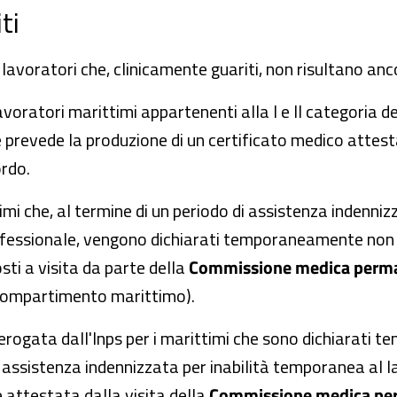
ti
lavoratori che, clinicamente guariti, non risultano anc
avoratori marittimi appartenenti alla I e II categoria d
e prevede la produzione di un certificato medico attesta
ordo.
imi che, al termine di un periodo di assistenza indenni
fessionale, vengono dichiarati temporaneamente non ido
ti a visita da parte della
Commissione medica perman
 compartimento marittimo).
erogata dall'Inps per i marittimi che sono dichiarati 
i assistenza indennizzata per inabilità temporanea al 
 attestata dalla visita della
Commissione medica per