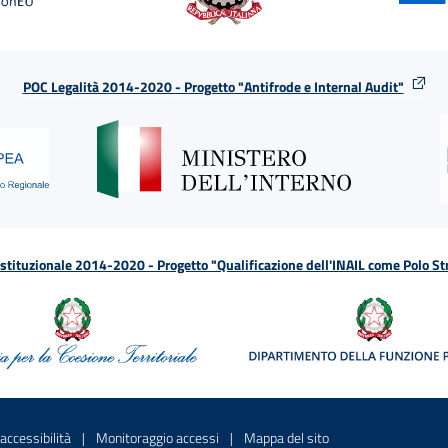
POC Legalità 2014-2020 - Progetto "Antifrode e Internal Audit"
tituzionale 2014-2020 - Progetto "Qualificazione dell'INAIL come Polo St
a
 in una nuova finestra
Sito interno - Apre in una nuova finestra
Sito interno - Apre in una nuova fines
Sito interno - Apre 
accessibilità
Monitoraggio accessi
Mappa del sito