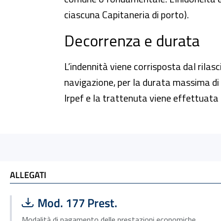
ciascuna Capitaneria di porto).
Decorrenza e durata
L’indennità viene corrisposta dal rilasc
navigazione, per la durata massima di
Irpef e la trattenuta viene effettuata da
ALLEGATI e TI POTREBBE INTERESSARE
ALLEGATI
Scarica file:
Formato PDF — Dimensione 262.02 kB
Mod. 177 Prest.
Modalità di pagamento delle prestazioni economiche