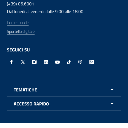
(+39) 06.6001
Dal lunedì al venerdì dalle 9.00 alle 18.00
Inail risponde
Sportello digitale
SEGUICI SU
Facebook - Sito esterno - Apertura in nuova finestra
X - Sito esterno - Apertura in nuova finestra
Instagram - Sito esterno - Apertura in nuo
Linkedin - Sito esterno - Apertura in 
Youtube - Sito esterno - Apertur
TikTok - Sito esterno - Ape
Spreaker - Sito estern
Feed RSS - Apert
TEMATICHE
APRI 
ACCESSO RAPIDO
APRI 