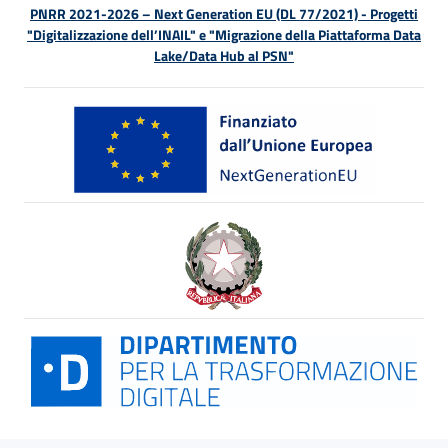
PNRR 2021-2026 – Next Generation EU (DL 77/2021) - Progetti
"Digitalizzazione dell’INAIL" e "Migrazione della Piattaforma Data
Lake/Data Hub al PSN"