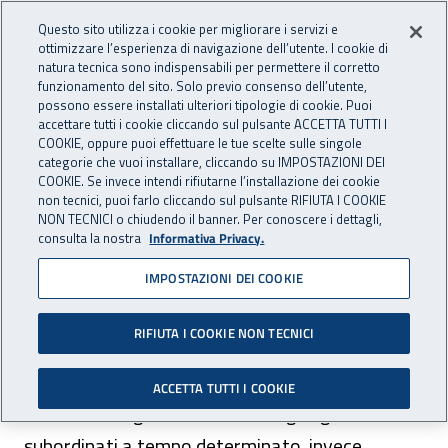
Accedi ai servizi online
For international visitors
Vai al menu principale
Vai al contenuto principale
Questo sito utilizza i cookie per migliorare i servizi e
ottimizzare l’esperienza di navigazione dell’utente. I cookie di
natura tecnica sono indispensabili per permettere il corretto
Apri cerca
Apr
ASSICURAZIONE
INAIL - Istituto Nazionale per 
funzionamento del sito. Solo previo consenso dell’utente,
possono essere installati ulteriori tipologie di cookie. Puoi
Navigazione principale
accettare tutti i cookie cliccando sul pulsante ACCETTA TUTTI I
COOKIE, oppure puoi effettuare le tue scelte sulle singole
Navigazione - Ti trovi in:
Home Assicurazione
Soggetti tutelati
Lavoratore in agricoltura
categorie che vuoi installare, cliccando su IMPOSTAZIONI DEI
Riconoscimento della malattia professionale - lavoratore in
COOKIE. Se invece intendi rifiutarne l’installazione dei cookie
non tecnici, puoi farlo cliccando sul pulsante RIFIUTA I COOKIE
agricoltura
NON TECNICI o chiudendo il banner. Per conoscere i dettagli,
consulta la nostra
Informativa Privacy.
Riconoscimento della
IMPOSTAZIONI DEI COOKIE
malattia professionale -
lavoratore in agricoltura
RIFIUTA I COOKIE NON TECNICI
ACCETTA TUTTI I COOKIE
I lavoratori agricoli autonomi e gli agricoli
subordinati a tempo determinato, invece,