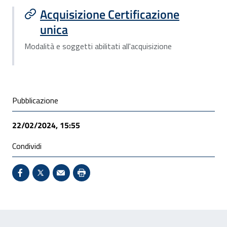
Acquisizione Certificazione
unica
Modalità e soggetti abilitati all'acquisizione
Condivisione social
Pubblicazione
22/02/2024, 15:55
Condividi
Condividi su Facebook - Sito esterno - Apertura in 
X - Sito esterno - Apertura in nuova finestra
Invio Mail: apre il programma di posta el
Stampa pagina: scelta meno ecologic
Feedback