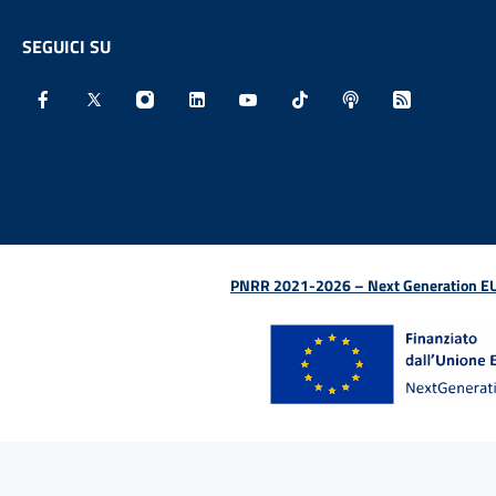
SEGUICI SU
Facebook - Sito esterno - Apertura in nuova finestra
X - Sito esterno - Apertura in nuova finestra
Instagram - Sito esterno - Apertura in nu
Linkedin - Sito esterno - Apertura 
Youtube - Sito esterno - Aper
TikTok - Sito esterno -
Spreaker - Sito e
Feed RSS - 
PNRR 2021-2026 – Next Generation EU (D