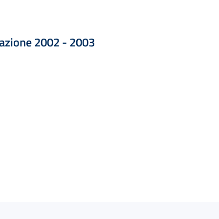
Formato ZIP — Dimensione 1.20 MB
razione 2002 - 2003