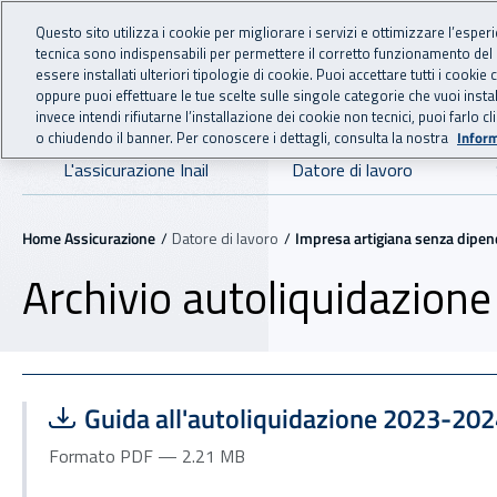
For international visitors
Vai al menu principale
Vai al contenuto principale
Questo sito utilizza i cookie per migliorare i servizi e ottimizzare l’esper
tecnica sono indispensabili per permettere il corretto funzionamento del
essere installati ulteriori tipologie di cookie. Puoi accettare tutti i cook
ASSICURAZIO
INAIL - Istituto Nazionale
oppure puoi effettuare le tue scelte sulle singole categorie che vuoi ins
invece intendi rifiutarne l’installazione dei cookie non tecnici, puoi farl
o chiudendo il banner. Per conoscere i dettagli, consulta la nostra
Inform
Navigazione principale
L'assicurazione Inail
Datore di lavoro
Navigazione - Ti trovi in:
Home Assicurazione
Datore di lavoro
Impresa artigiana senza dipen
Archivio autoliquidazione
Scarica file:
Formato PDF — Dimensione 2.21 MB
Guida all'autoliquidazione 2023-20
Formato PDF — 2.21 MB