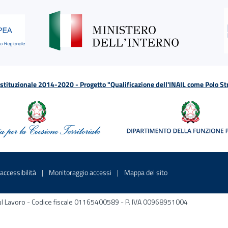
tituzionale 2014-2020 - Progetto "Qualificazione dell'INAIL come Polo St
a
 in una nuova finestra
Sito interno - Apre in una nuova finestra
Sito interno - Apre in una nuova fines
Sito interno - Apre 
accessibilità
Monitoraggio accessi
Mappa del sito
ni sul Lavoro - Codice fiscale 01165400589 - P. IVA 00968951004