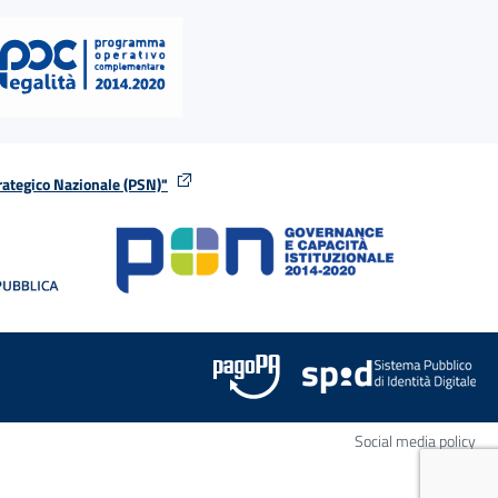
rategico Nazionale (PSN)"
tra
nella stessa finestra
Apr
Social media policy