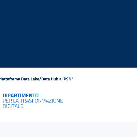
 Piattaforma Data Lake/Data Hub al PSN"