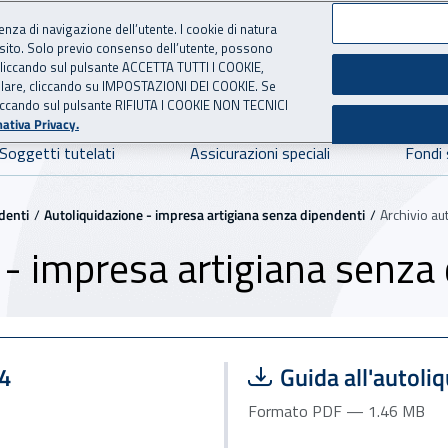
ienza di navigazione dell’utente. I cookie di natura
 sito. Solo previo consenso dell’utente, possono
ie cliccando sul pulsante ACCETTA TUTTI I COOKIE,
NE
 per l'Assicurazione contro 
tallare, cliccando su IMPOSTAZIONI DEI COOKIE. Se
o cliccando sul pulsante RIFIUTA I COOKIE NON TECNICI
ativa Privacy.
Soggetti tutelati
Assicurazioni speciali
Fondi 
denti
Autoliquidazione - impresa artigiana senza dipendenti
Archivio au
 - impresa artigiana senza
Scarica file:
24
Guida all'autol
Formato PDF — 1.46 MB