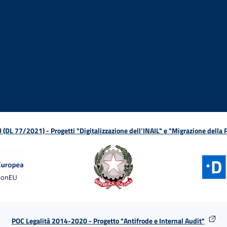
ova finestra
in nuova finestra
tura in nuova finestra
 Apertura in nuova finestra
sterno - Apertura in nuova finestra
Apertura nella stessa finestra
L 77/2021) - Progetti "Digitalizzazione dell’INAIL" e "Migrazione della
POC Legalità 2014-2020 - Progetto "Antifrode e Internal Audit"