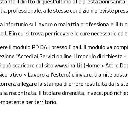
nte il diritto di quest’ultimo alle prestazioni sanitari
ttia professionale, alle stesse condizioni previste pre
 a infortunio sul lavoro o malattia professionale, il t
 UE in cui si trova per ricevere le cure necessarie ed ev
iedere il modulo PD DA1 presso l’Inail. Il modulo va comp
sezione "Accedi ai Servizi on line. Il modulo di richiesta
 può scaricare dal sito www.inail.it (Home > Atti e Do
urativo > Lavoro all'estero) e inviare, tramite posta e
correrà allegare la stampa di errore restituita dal si
lia riscontrata. Il titolare di rendita, invece, può rich
ompetente per territorio.