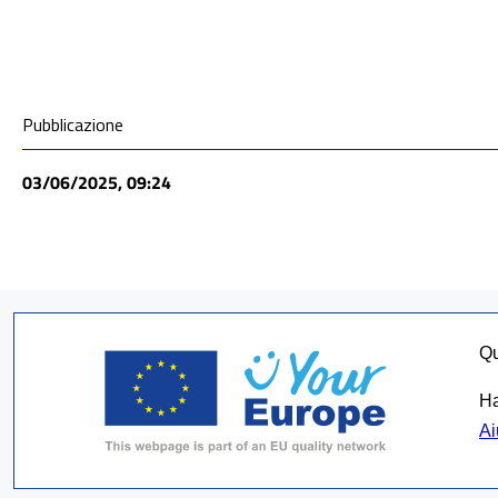
Condivisione social
Pubblicazione
03/06/2025, 09:24
Qu
Ha
Ai