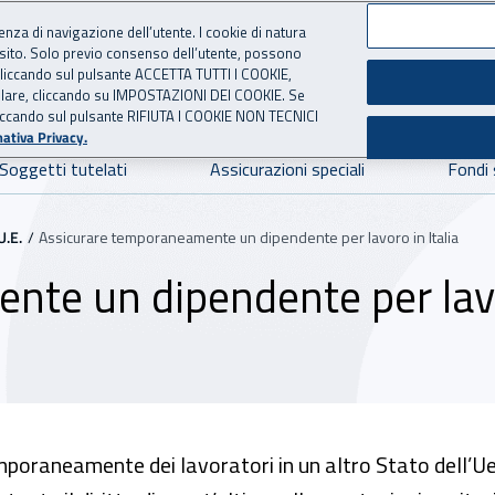
ienza di navigazione dell’utente. I cookie di natura
 sito. Solo previo consenso dell’utente, possono
ie cliccando sul pulsante ACCETTA TUTTI I COOKIE,
NE
 per l'Assicurazione contro 
tallare, cliccando su IMPOSTAZIONI DEI COOKIE. Se
o cliccando sul pulsante RIFIUTA I COOKIE NON TECNICI
ativa Privacy.
Soggetti tutelati
Assicurazioni speciali
Fondi 
U.E.
Assicurare temporaneamente un dipendente per lavoro in Italia
nte un dipendente per lav
mporaneamente dei lavoratori in un altro Stato dell’Ue,