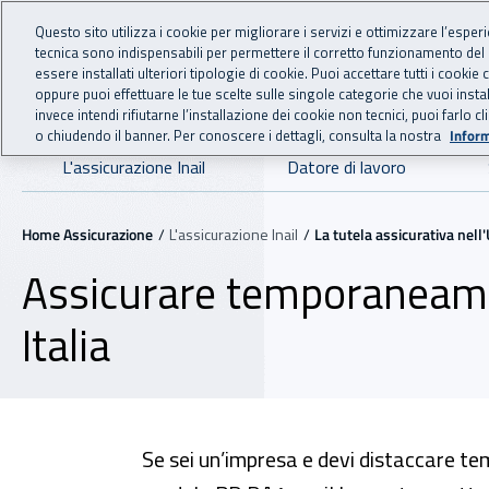
For international visitors
Vai al menu principale
Vai al contenuto principale
Questo sito utilizza i cookie per migliorare i servizi e ottimizzare l’esper
tecnica sono indispensabili per permettere il corretto funzionamento del
essere installati ulteriori tipologie di cookie. Puoi accettare tutti i cook
ASSICURAZIO
INAIL - Istituto Nazionale
oppure puoi effettuare le tue scelte sulle singole categorie che vuoi ins
invece intendi rifiutarne l’installazione dei cookie non tecnici, puoi farl
o chiudendo il banner. Per conoscere i dettagli, consulta la nostra
Inform
Navigazione principale
L'assicurazione Inail
Datore di lavoro
Navigazione - Ti trovi in:
Home Assicurazione
L'assicurazione Inail
La tutela assicurativa nell'
Assicurare temporaneame
Italia
Se sei un’impresa e devi distaccare te