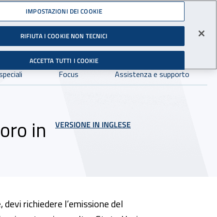
Accedi ai servizi online
IMPOSTAZIONI DEI COOKIE
RIFIUTA I COOKIE NON TECNICI
Facebook - Sito esterno - Apertura in nuova finestra
X- Sito esterno - Apertura in nuova finestra
Instagram - Sito esterno - Apertura in 
Linkedin - Sito esterno - Apertur
Youtube - Sito esterno - A
Tiktok - Sito estern
Spreaker - Si
Feed R
gli Infortuni sul Lavoro
Avvia r
ACCETTA TUTTI I COOKIE
Dove cercare:
speciali
Focus
Assistenza e supporto
oro in
VERSIONE IN INGLESE
 devi richiedere l’emissione del