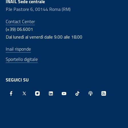
INAIL Sede centrale
P.le Pastore 6, 00144 Roma (RM)
Contact Center
(+39) 06.6001
Dal lunedì al venerdì dalle 9.00 alle 18.00
Inail risponde
Sportello digitale
SEGUICI SU
Facebook - Sito esterno - Apertura in nuova finestra
X - Sito esterno - Apertura in nuova finestra
Instagram - Sito esterno - Apertura in nu
Linkedin - Sito esterno - Apertura 
Youtube - Sito esterno - Aper
TikTok - Sito esterno -
Spreaker - Sito e
Feed RSS - 