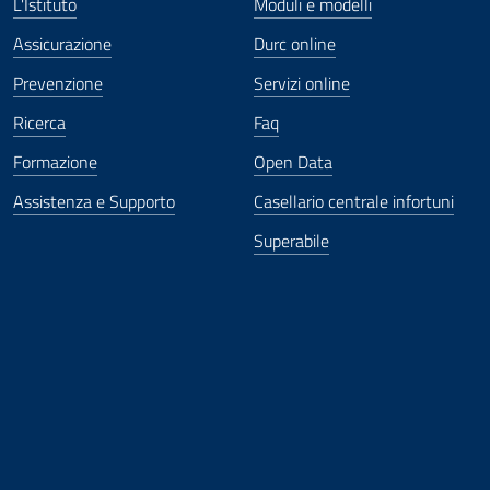
L'Istituto
Moduli e modelli
Assicurazione
Durc online
Prevenzione
Servizi online
Ricerca
Faq
Formazione
Open Data
Assistenza e Supporto
Casellario centrale infortuni
Superabile
ova finestra
in nuova finestra
tura in nuova finestra
 Apertura in nuova finestra
sterno - Apertura in nuova finestra
Apertura nella stessa finestra