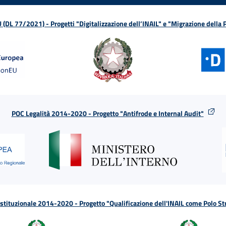
L 77/2021) - Progetti "Digitalizzazione dell’INAIL" e "Migrazione della
POC Legalità 2014-2020 - Progetto "Antifrode e Internal Audit"
tituzionale 2014-2020 - Progetto "Qualificazione dell'INAIL come Polo St