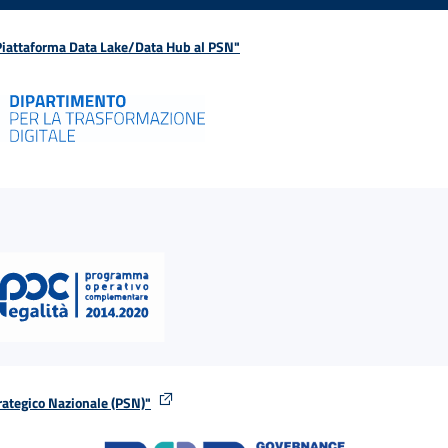
 Piattaforma Data Lake/Data Hub al PSN"
rategico Nazionale (PSN)"