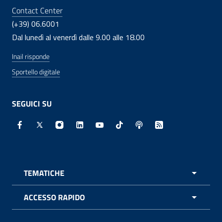
Contact Center
(+39) 06.6001
Dal lunedì al venerdì dalle 9.00 alle 18.00
Inail risponde
Sportello digitale
SEGUICI SU
Facebook - Sito esterno - Apertura in nuova finestra
X - Sito esterno - Apertura in nuova finestra
Instagram - Sito esterno - Apertura in nuo
Linkedin - Sito esterno - Apertura in 
Youtube - Sito esterno - Apertur
TikTok - Sito esterno - Ape
Spreaker - Sito estern
Feed RSS - Apert
TEMATICHE
APRI 
ACCESSO RAPIDO
APRI 