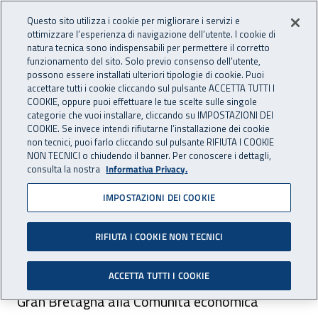
Accedi ai servizi online
For international visitors
Vai al menu principale
Vai al contenuto principale
Questo sito utilizza i cookie per migliorare i servizi e
ottimizzare l’esperienza di navigazione dell’utente. I cookie di
natura tecnica sono indispensabili per permettere il corretto
Apri cerca
Apr
ASSICURAZIONE
INAIL - Istituto Nazionale per 
funzionamento del sito. Solo previo consenso dell’utente,
possono essere installati ulteriori tipologie di cookie. Puoi
Navigazione principale
accettare tutti i cookie cliccando sul pulsante ACCETTA TUTTI I
COOKIE, oppure puoi effettuare le tue scelte sulle singole
Navigazione - Ti trovi in:
Home Assicurazione
Focus
Convenzioni con paesi extraeuropei
categorie che vuoi installare, cliccando su IMPOSTAZIONI DEI
Isole del Canale (Jersey, Guersney, Aldernay, Herm, Jethou)
COOKIE. Se invece intendi rifiutarne l’installazione dei cookie
non tecnici, puoi farlo cliccando sul pulsante RIFIUTA I COOKIE
NON TECNICI o chiudendo il banner. Per conoscere i dettagli,
Isole del Canale (Jersey,
consulta la nostra
Informativa Privacy.
Guersney, Aldernay, Herm,
IMPOSTAZIONI DEI COOKIE
Jethou)
RIFIUTA I COOKIE NON TECNICI
Il protocollo n. 3 del Trattato di adesione della
ACCETTA TUTTI I COOKIE
Gran Bretagna alla Comunità economica