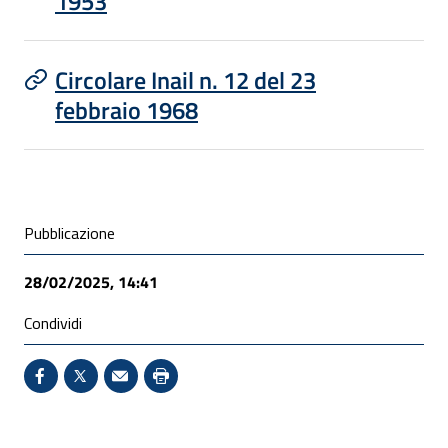
1953
Circolare Inail n. 12 del 23
febbraio 1968
Condivisione social
Pubblicazione
28/02/2025, 14:41
Condividi
Condividi su Facebook - Sito esterno - Apertura in 
X - Sito esterno - Apertura in nuova finestra
Invio Mail: apre il programma di posta el
Stampa pagina: scelta meno ecologic