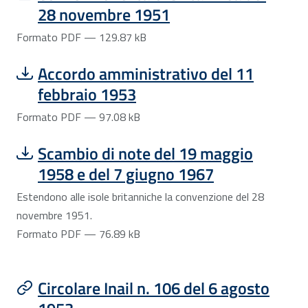
28 novembre 1951
Formato PDF — 129.87 kB
Scarica file:
Formato PDF — Dimensione 97.08 kB
Accordo amministrativo del 11
febbraio 1953
Formato PDF — 97.08 kB
Scarica file:
Formato PDF — Dimensione 76.89 kB
Scambio di note del 19 maggio
1958 e del 7 giugno 1967
Estendono alle isole britanniche la convenzione del 28
novembre 1951.
Formato PDF — 76.89 kB
Circolare Inail n. 106 del 6 agosto