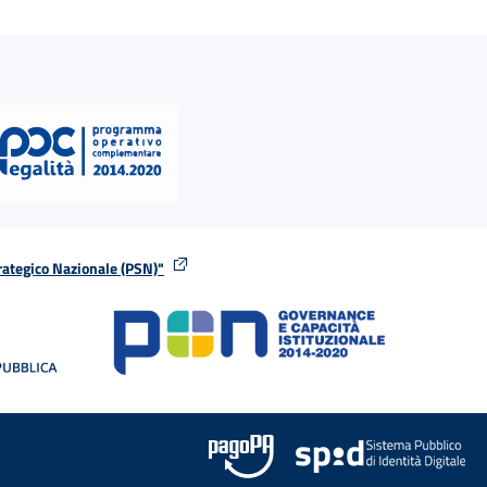
rategico Nazionale (PSN)"
tra
nella stessa finestra