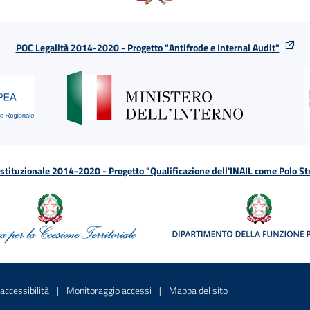
POC Legalità 2014-2020 - Progetto "Antifrode e Internal Audit"
tituzionale 2014-2020 - Progetto "Qualificazione dell'INAIL come Polo St
a
 in una nuova finestra
Sito interno - Apre in una nuova finestra
Sito interno - Apre in una nuova fines
Sito interno - Apre 
accessibilità
Monitoraggio accessi
Mappa del sito