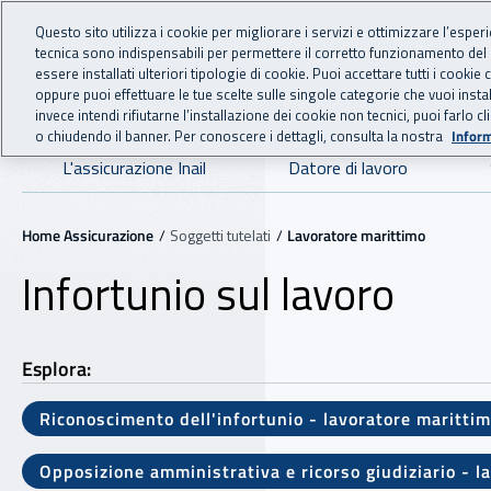
For international visitors
Vai al menu principale
Vai al contenuto principale
Questo sito utilizza i cookie per migliorare i servizi e ottimizzare l’esper
tecnica sono indispensabili per permettere il corretto funzionamento del
essere installati ulteriori tipologie di cookie. Puoi accettare tutti i cook
ASSICURAZIO
INAIL - Istituto Nazionale
oppure puoi effettuare le tue scelte sulle singole categorie che vuoi ins
invece intendi rifiutarne l’installazione dei cookie non tecnici, puoi farl
o chiudendo il banner. Per conoscere i dettagli, consulta la nostra
Inform
Navigazione principale
L'assicurazione Inail
Datore di lavoro
Navigazione - Ti trovi in:
Home Assicurazione
Soggetti tutelati
Lavoratore marittimo
Infortunio sul lavoro
Esplora:
Riconoscimento dell'infortunio - lavoratore maritti
Opposizione amministrativa e ricorso giudiziario - l