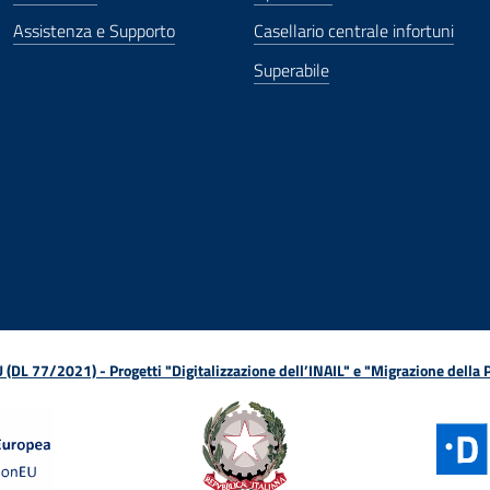
Assistenza e Supporto
Casellario centrale infortuni
Superabile
ova finestra
in nuova finestra
tura in nuova finestra
 Apertura in nuova finestra
sterno - Apertura in nuova finestra
Apertura nella stessa finestra
L 77/2021) - Progetti "Digitalizzazione dell’INAIL" e "Migrazione della