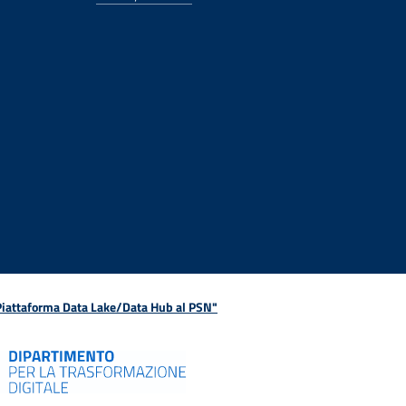
 Piattaforma Data Lake/Data Hub al PSN"