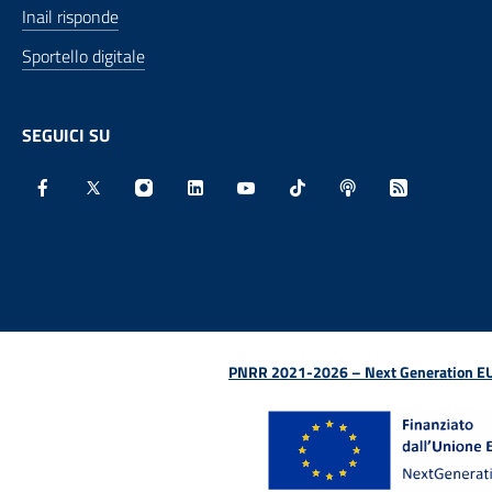
Inail risponde
Sportello digitale
SEGUICI SU
Facebook - Sito esterno - Apertura in nuova finestra
X - Sito esterno - Apertura in nuova finestra
Instagram - Sito esterno - Apertura in nu
Linkedin - Sito esterno - Apertura 
Youtube - Sito esterno - Aper
TikTok - Sito esterno -
Spreaker - Sito e
Feed RSS - 
PNRR 2021-2026 – Next Generation EU (D