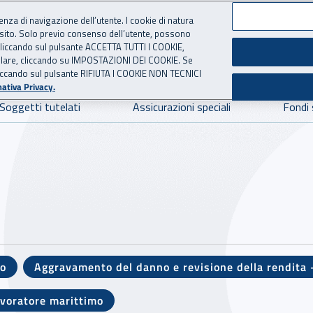
ienza di navigazione dell’utente. I cookie di natura
 sito. Solo previo consenso dell’utente, possono
ie cliccando sul pulsante ACCETTA TUTTI I COOKIE,
NE
 per l'Assicurazione contro 
tallare, cliccando su IMPOSTAZIONI DEI COOKIE. Se
o cliccando sul pulsante RIFIUTA I COOKIE NON TECNICI
ativa Privacy.
Soggetti tutelati
Assicurazioni speciali
Fondi 
mo
Aggravamento del danno e revisione della rendita 
avoratore marittimo