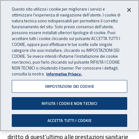
Accedi ai servizi online
For international visitors
Vai al menu principale
Vai al contenuto principale
Questo sito utilizza i cookie per migliorare i servizi e
ottimizzare l’esperienza di navigazione dell’utente. I cookie di
natura tecnica sono indispensabili per permettere il corretto
Apri cerca
Apr
ASSICURAZIONE
INAIL - Istituto Nazionale per 
funzionamento del sito. Solo previo consenso dell’utente,
possono essere installati ulteriori tipologie di cookie. Puoi
Navigazione principale
accettare tutti i cookie cliccando sul pulsante ACCETTA TUTTI I
COOKIE, oppure puoi effettuare le tue scelte sulle singole
Navigazione - Ti trovi in:
Home Assicurazione
Datore di lavoro
categorie che vuoi installare, cliccando su IMPOSTAZIONI DEI
Impresa con dipendenti all'estero
PD DA1
COOKIE. Se invece intendi rifiutarne l’installazione dei cookie
non tecnici, puoi farlo cliccando sul pulsante RIFIUTA I COOKIE
NON TECNICI o chiudendo il banner. Per conoscere i dettagli,
PD DA1
consulta la nostra
Informativa Privacy.
IMPOSTAZIONI DEI COOKIE
L’impresa che vuole distaccare
RIFIUTA I COOKIE NON TECNICI
temporaneamente dei lavoratori in un altro
Stato dell’Ue deve richiedere l’emissione del
ACCETTA TUTTI I COOKIE
modulo PD DA1 per il lavoratore, attestante il
diritto di quest’ultimo alle prestazioni sanitarie