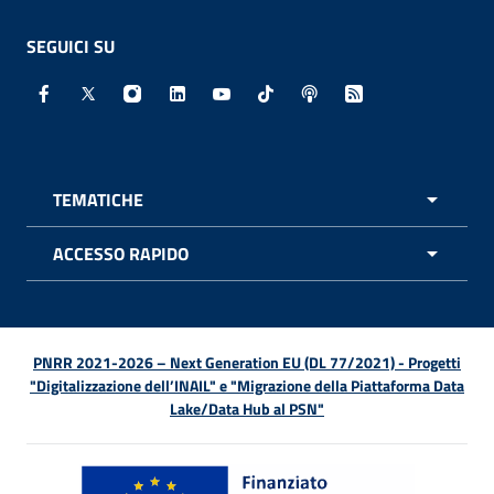
SEGUICI SU
Facebook - Sito esterno - Apertura in nuova finestra
X - Sito esterno - Apertura in nuova finestra
Instagram - Sito esterno - Apertura in nuo
Linkedin - Sito esterno - Apertura in 
Youtube - Sito esterno - Apertur
TikTok - Sito esterno - Ape
Spreaker - Sito estern
Feed RSS - Apert
TEMATICHE
APRI 
ACCESSO RAPIDO
APRI 
PNRR 2021-2026 – Next Generation EU (DL 77/2021) - Progetti
"Digitalizzazione dell’INAIL" e "Migrazione della Piattaforma Data
Lake/Data Hub al PSN"