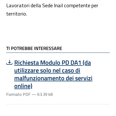
Lavoratori della Sede Inail competente per
territorio.
TI POTREBBE INTERESSARE
Scarica file:
Formato PDF — Dimensione 63.39 kB
Richiesta Modulo PD DA1 (da
utilizzare solo nel caso di
malfunzionamento dei servizi
online)
Formato PDF — 63.39 kB