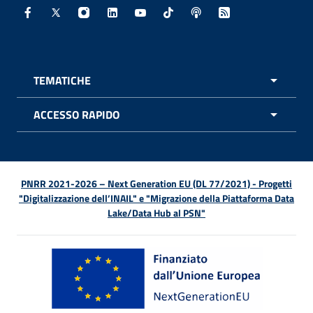
Facebook - Sito esterno - Apertura in nuova finestra
X - Sito esterno - Apertura in nuova finestra
Instagram - Sito esterno - Apertura in nuo
Linkedin - Sito esterno - Apertura in 
Youtube - Sito esterno - Apertur
TikTok - Sito esterno - Ape
Spreaker - Sito estern
Feed RSS - Apert
TEMATICHE
APRI 
ACCESSO RAPIDO
APRI 
PNRR 2021-2026 – Next Generation EU (DL 77/2021) - Progetti
"Digitalizzazione dell’INAIL" e "Migrazione della Piattaforma Data
Lake/Data Hub al PSN"