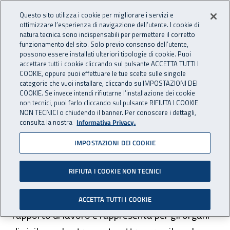
Accedi ai servizi online
For international visitors
Vai al menu principale
Vai al contenuto principale
Questo sito utilizza i cookie per migliorare i servizi e
ottimizzare l’esperienza di navigazione dell’utente. I cookie di
natura tecnica sono indispensabili per permettere il corretto
Apri cerca
Apr
ASSICURAZIONE
INAIL - Istituto Nazionale per 
funzionamento del sito. Solo previo consenso dell’utente,
possono essere installati ulteriori tipologie di cookie. Puoi
Navigazione principale
accettare tutti i cookie cliccando sul pulsante ACCETTA TUTTI I
COOKIE, oppure puoi effettuare le tue scelte sulle singole
Navigazione - Ti trovi in:
Home Assicurazione
Datore di lavoro
categorie che vuoi installare, cliccando su IMPOSTAZIONI DEI
Impresa con dipendenti - industria/artigianato/terziario/altre
COOKIE. Se invece intendi rifiutarne l’installazione dei cookie
non tecnici, puoi farlo cliccando sul pulsante RIFIUTA I COOKIE
attività
NON TECNICI o chiudendo il banner. Per conoscere i dettagli,
Libro unico
consulta la nostra
Informativa Privacy.
Libro unico
IMPOSTAZIONI DEI COOKIE
RIFIUTA I COOKIE NON TECNICI
Il libro unico del lavoro ha la funzione di
documentare lo stato effettivo di ogni singolo
ACCETTA TUTTI I COOKIE
rapporto di lavoro e rappresenta per gli organi