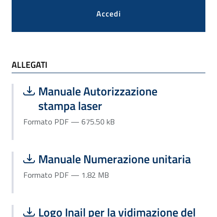
Accedi
ALLEGATI e TI POTREBBE INTERESSARE
ALLEGATI
Scarica file:
Formato PDF — Dimensione 675.50 k
Manuale Autorizzazione
stampa laser
Formato PDF — 675.50 kB
Scarica file:
Formato PDF — Dimensione 1.82 MB
Manuale Numerazione unitaria
Formato PDF — 1.82 MB
Scarica file:
Formato JPEG — Dimensione 4.74 kB
Logo Inail per la vidimazione del