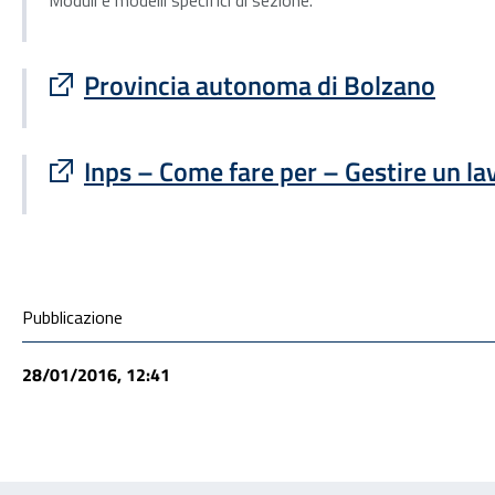
Moduli e modelli specifici di sezione.
Sito esterno : apre una nuova finestra
Provincia autonoma di Bolzano
Sito esterno : apre una nuova finestra
Inps – Come fare per – Gestire un l
Condivisione social
Pubblicazione
28/01/2016, 12:41