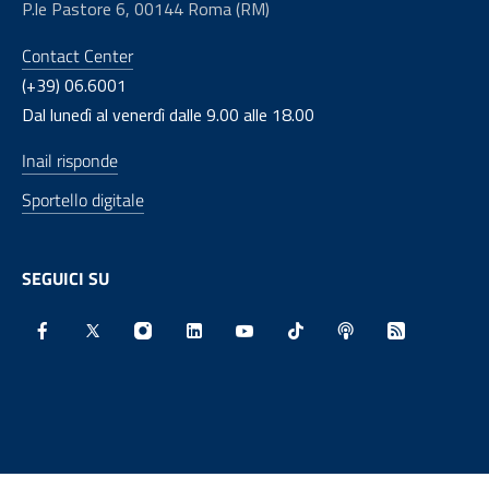
P.le Pastore 6, 00144 Roma (RM)
Contact Center
(+39) 06.6001
Dal lunedì al venerdì dalle 9.00 alle 18.00
Inail risponde
Sportello digitale
SEGUICI SU
Facebook - Sito esterno - Apertura in nuova finestra
X - Sito esterno - Apertura in nuova finestra
Instagram - Sito esterno - Apertura in nu
Linkedin - Sito esterno - Apertura 
Youtube - Sito esterno - Aper
TikTok - Sito esterno -
Spreaker - Sito e
Feed RSS - 