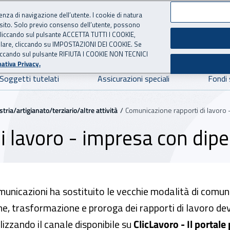
ienza di navigazione dell’utente. I cookie di natura
 sito. Solo previo consenso dell’utente, possono
ie cliccando sul pulsante ACCETTA TUTTI I COOKIE,
NE
 per l'Assicurazione contro 
tallare, cliccando su IMPOSTAZIONI DEI COOKIE. Se
o cliccando sul pulsante RIFIUTA I COOKIE NON TECNICI
ativa Privacy.
Soggetti tutelati
Assicurazioni speciali
Fondi 
ria/artigianato/terziario/altre attività
Comunicazione rapporti di lavoro 
i lavoro - impresa con dip
comunicazioni ha sostituito le vecchie modalità di comu
ne, trasformazione e proroga dei rapporti di lavoro d
tilizzando il canale disponibile su
ClicLavoro - Il portale