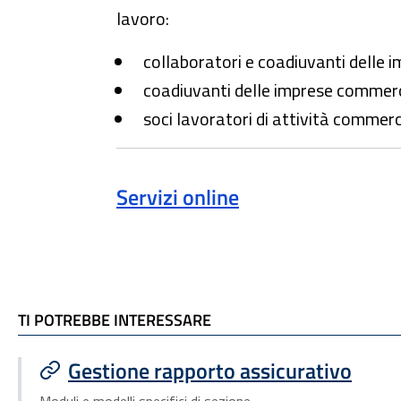
lavoro:
collaboratori e coadiuvanti delle i
coadiuvanti delle imprese commerc
soci lavoratori di attività commerc
Servizi online
TI POTREBBE INTERESSARE
TI POTREBBE INTERESSARE
Gestione rapporto assicurativo