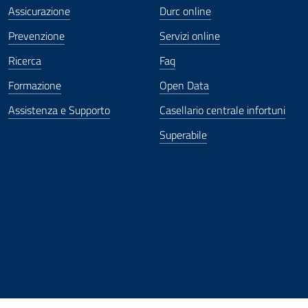
Assicurazione
Durc online
Prevenzione
Servizi online
Ricerca
Faq
Formazione
Open Data
Assistenza e Supporto
Casellario centrale infortuni
Superabile
ova finestra
in nuova finestra
tura in nuova finestra
 Apertura in nuova finestra
sterno - Apertura in nuova finestra
Apertura nella stessa finestra