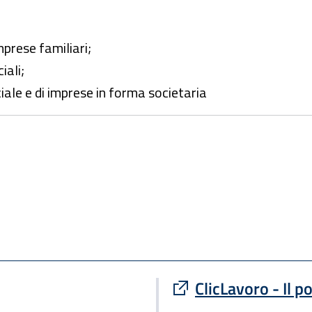
mprese familiari;
iali;
iale e di imprese in forma societaria
ClicLavoro - Il p