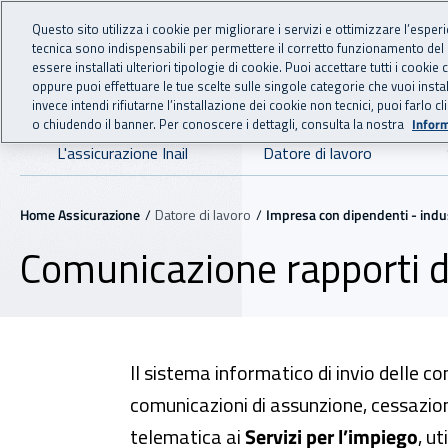
For international visitors
Vai al menu principale
Vai al contenuto principale
Questo sito utilizza i cookie per migliorare i servizi e ottimizzare l’esper
tecnica sono indispensabili per permettere il corretto funzionamento del
essere installati ulteriori tipologie di cookie. Puoi accettare tutti i cook
ASSICURAZIO
INAIL - Istituto Nazionale
oppure puoi effettuare le tue scelte sulle singole categorie che vuoi ins
invece intendi rifiutarne l’installazione dei cookie non tecnici, puoi farl
o chiudendo il banner. Per conoscere i dettagli, consulta la nostra
Inform
Navigazione principale
L'assicurazione Inail
Datore di lavoro
Navigazione - Ti trovi in:
Home Assicurazione
Datore di lavoro
Impresa con dipendenti - indust
Comunicazione rapporti d
Il sistema informatico di invio delle 
comunicazioni di assunzione, cessazio
telematica ai
Servizi per l’impiego
, u