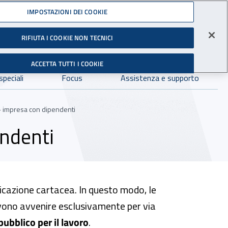
Accedi ai servizi online
IMPOSTAZIONI DEI COOKIE
RIFIUTA I COOKIE NON TECNICI
Facebook - Sito esterno - Apertura in nuova finestra
X- Sito esterno - Apertura in nuova finestra
Instagram - Sito esterno - Apertura in 
Linkedin - Sito esterno - Apertur
Youtube - Sito esterno - A
Tiktok - Sito estern
Spreaker - Si
Feed R
gli Infortuni sul Lavoro
Avvia r
ACCETTA TUTTI I COOKIE
Dove cercare:
speciali
Focus
Assistenza e supporto
- impresa con dipendenti
endenti
nicazione cartacea. In questo modo, le
evono avvenire esclusivamente per via
 pubblico per il lavoro
.