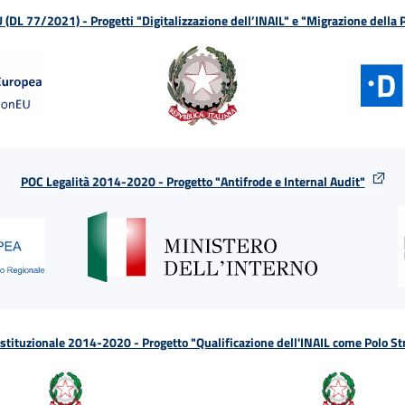
L 77/2021) - Progetti "Digitalizzazione dell’INAIL" e "Migrazione della
POC Legalità 2014-2020 - Progetto "Antifrode e Internal Audit"
tituzionale 2014-2020 - Progetto "Qualificazione dell'INAIL come Polo St