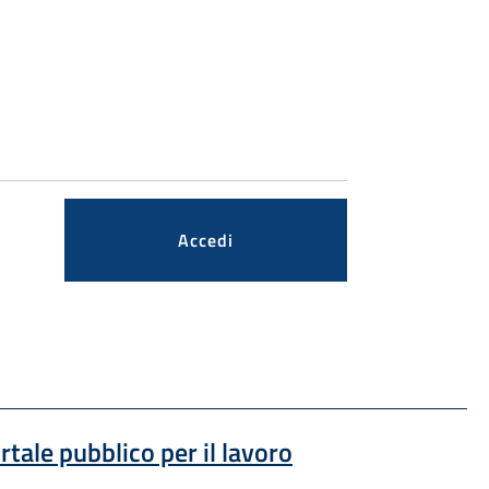
Accedi
Sito esterno : apre una nuova finestra
ortale pubblico per il lavoro