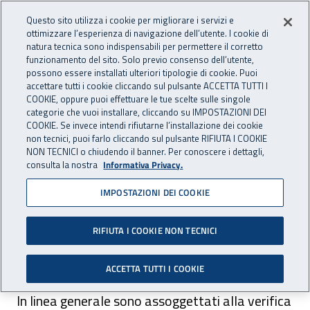
Accedi ai servizi online
For international visitors
Vai al menu principale
Vai al contenuto principale
Questo sito utilizza i cookie per migliorare i servizi e
ottimizzare l’esperienza di navigazione dell’utente. I cookie di
natura tecnica sono indispensabili per permettere il corretto
Apri cerca
Apr
ASSICURAZIONE
INAIL - Istituto Nazionale per 
funzionamento del sito. Solo previo consenso dell’utente,
possono essere installati ulteriori tipologie di cookie. Puoi
Navigazione principale
accettare tutti i cookie cliccando sul pulsante ACCETTA TUTTI I
COOKIE, oppure puoi effettuare le tue scelte sulle singole
Navigazione - Ti trovi in:
Home Assicurazione
Datore di lavoro
categorie che vuoi installare, cliccando su IMPOSTAZIONI DEI
Impresa artigiana senza dipendenti
COOKIE. Se invece intendi rifiutarne l’installazione dei cookie
non tecnici, puoi farlo cliccando sul pulsante RIFIUTA I COOKIE
DURC - impresa artigiana senza dipendenti
Per quali soggetti va
NON TECNICI o chiudendo il banner. Per conoscere i dettagli,
chiesto il DURC - impresa artigiana senza dipendenti
consulta la nostra
Informativa Privacy.
Per quali soggetti va
IMPOSTAZIONI DEI COOKIE
chiesto il DURC - impresa
RIFIUTA I COOKIE NON TECNICI
artigiana senza dipendenti
ACCETTA TUTTI I COOKIE
In linea generale sono assoggettati alla verifica