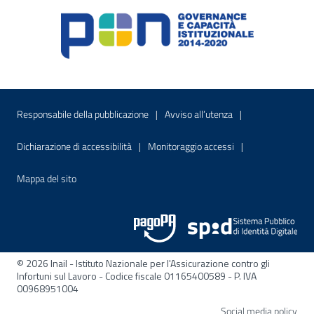
Menu di servizio
Sito interno - Apre in una nuova finestr
Sito interno - Apre
Responsabile della pubblicazione
Avviso all’utenza
Sito interno - Apre in una nuova finestra
Sito interno - Apre
Dichiarazione di accessibilità
Monitoraggio accessi
Sito interno - Apre nella stessa finestra
Mappa del sito
© 2026 Inail - Istituto Nazionale per l'Assicurazione contro gli
Infortuni sul Lavoro - Codice fiscale 01165400589 - P. IVA
00968951004
Apre
Social media policy