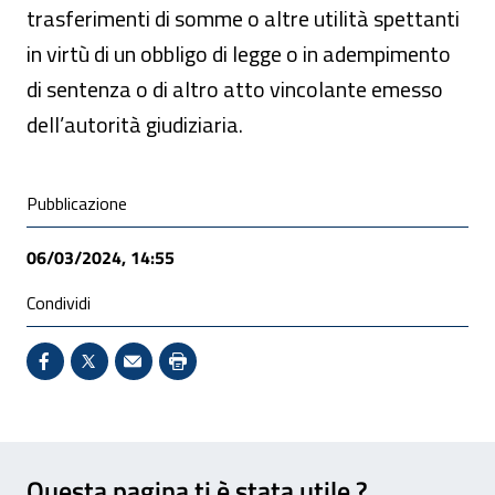
trasferimenti di somme o altre utilità spettanti
in virtù di un obbligo di legge o in adempimento
di sentenza o di altro atto vincolante emesso
dell’autorità giudiziaria.
Condivisione social
Pubblicazione
06/03/2024, 14:55
Condividi
Condividi su Facebook - Sito esterno - Apertura in 
X - Sito esterno - Apertura in nuova finestra
Invio Mail: apre il programma di posta el
Stampa pagina: scelta meno ecologic
Feedback
Questa pagina ti è stata utile ?