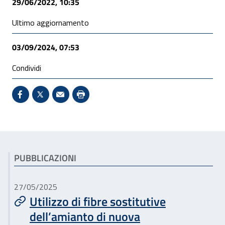
29/06/2022, 10:35
Ultimo aggiornamento
03/09/2024, 07:53
Condividi
Condividi su Facebook - Sito esterno - Apertura in 
X - Sito esterno - Apertura in nuova finestra
Invio Mail: apre il programma di posta el
Stampa pagina: scelta meno ecologic
Articoli correlati
PUBBLICAZIONI
27/05/2025
Utilizzo di fibre sostitutive
dell’amianto di nuova