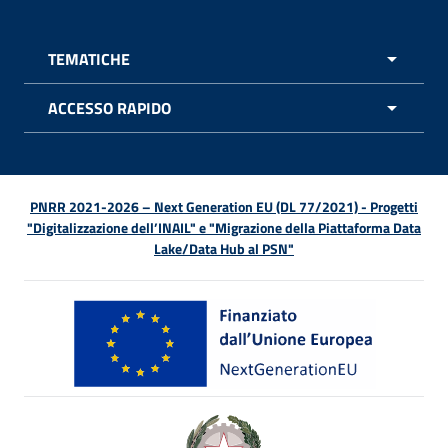
TEMATICHE
APRI 
ACCESSO RAPIDO
APRI 
PNRR 2021-2026 – Next Generation EU (DL 77/2021) - Progetti
"Digitalizzazione dell’INAIL" e "Migrazione della Piattaforma Data
Lake/Data Hub al PSN"