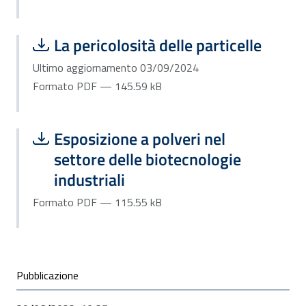
Scarica file:
Formato PDF — Dimensione 145.59 k
La pericolosità delle particelle
Ultimo aggiornamento 03/09/2024
Formato PDF — 145.59 kB
Scarica file:
Formato PDF — Dimensione 115.55 k
Esposizione a polveri nel
settore delle biotecnologie
industriali
Formato PDF — 115.55 kB
Condivisione social
Pubblicazione