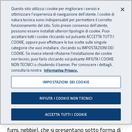
Accedi ai servizi online
For international visitors
Vai al menu principale
Vai al contenuto principale
Questo sito utilizza i cookie per migliorare i servizi e
ottimizzare l’esperienza di navigazione dell’utente. I cookie di
PREVENZIONE
natura tecnica sono indispensabili per permettere il corretto
Apri cerca
Apr
INAIL - Istituto Nazionale per 
E SICUREZZA
funzionamento del sito. Solo previo consenso dell’utente,
possono essere installati ulteriori tipologie di cookie. Puoi
Navigazione principale
accettare tutti i cookie cliccando sul pulsante ACCETTA TUTTI I
COOKIE, oppure puoi effettuare le tue scelte sulle singole
Navigazione - Ti trovi in:
Home Prevenzione E Sicurezza
Come fare per
categorie che vuoi installare, cliccando su IMPOSTAZIONI DEI
Conoscere il rischio
Polveri e fibre
Altre polveri e fibre
COOKIE. Se invece intendi rifiutarne l’installazione dei cookie
non tecnici, puoi farlo cliccando sul pulsante RIFIUTA I COOKIE
NON TECNICI o chiudendo il banner. Per conoscere i dettagli,
Altre polveri e fibre
consulta la nostra
Informativa Privacy.
IMPOSTAZIONI DEI COOKIE
Le sostanze inquinanti per l’igiene del lavoro si
RIFIUTA I COOKIE NON TECNICI
possono suddividere in due gruppi in base alle
caratteristiche fisico-chimiche: gli aeriformi
ACCETTA TUTTI I COOKIE
(gas e vapori) e i particellari o aerosol (polveri,
fumi, nebbie), che si presentano sotto forma di