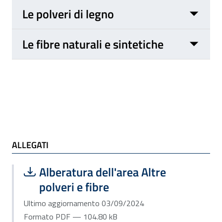
Le polveri di legno
Le fibre naturali e sintetiche
ALLEGATI
ALLEGATI
Scarica file:
Formato PDF — Dimensione 104.80 k
Alberatura dell'area Altre
polveri e fibre
Ultimo aggiornamento 03/09/2024
Formato PDF — 104.80 kB