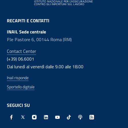
RECAPITI E CONTATTI
INAIL Sede centrale
P.le Pastore 6, 00144 Roma (RM)
Contact Center
(+39) 06.6001
Dal lunedì al venerdì dalle 9.00 alle 18.00
Inail risponde
Sportello digitale
SEGUICI SU
Facebook - Sito esterno - Apertura in nuova finestra
X - Sito esterno - Apertura in nuova finestra
Instagram - Sito esterno - Apertura in nuo
Linkedin - Sito esterno - Apertura in 
Youtube - Sito esterno - Apertur
TikTok - Sito esterno - Ape
Spreaker - Sito estern
Feed RSS - Apert