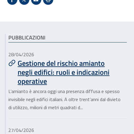
Condividi su Facebook - Sito esterno - Apertura in 
X - Sito esterno - Apertura in nuova finestra
Invio Mail: apre il programma di posta el
Stampa pagina: scelta meno ecologic
Articoli correlati
PUBBLICAZIONI
28/04/2026
Gestione del rischio amianto
negli edifici: ruoli e indicazioni
operative
L’amianto è ancora oggi una presenza diffusa e spesso
invisibile negli edifici italiani. A oltre trent’anni dal divieto
di utilizzo, milioni di metri quadrati d...
27/04/2026