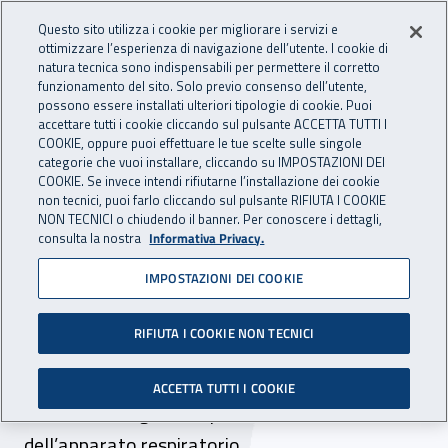
Accedi ai servizi online
For international visitors
Vai al menu principale
Vai al contenuto principale
Questo sito utilizza i cookie per migliorare i servizi e
ottimizzare l’esperienza di navigazione dell’utente. I cookie di
PREVENZIONE
natura tecnica sono indispensabili per permettere il corretto
Apri cerca
Apr
INAIL - Istituto Nazionale per 
E SICUREZZA
funzionamento del sito. Solo previo consenso dell’utente,
possono essere installati ulteriori tipologie di cookie. Puoi
Navigazione principale
accettare tutti i cookie cliccando sul pulsante ACCETTA TUTTI I
COOKIE, oppure puoi effettuare le tue scelte sulle singole
Navigazione - Ti trovi in:
Home Prevenzione E Sicurezza
Come fare per
categorie che vuoi installare, cliccando su IMPOSTAZIONI DEI
Conoscere il rischio
Polveri e fibre
COOKIE. Se invece intendi rifiutarne l’installazione dei cookie
non tecnici, puoi farlo cliccando sul pulsante RIFIUTA I COOKIE
NON TECNICI o chiudendo il banner. Per conoscere i dettagli,
Polveri e fibre
consulta la nostra
Informativa Privacy.
IMPOSTAZIONI DEI COOKIE
I rischi per la salute legati all’esposizione alle
polveri disperse nell’atmosfera derivano sia
RIFIUTA I COOKIE NON TECNICI
dalle loro proprietà chimiche sia dalle loro
caratteristiche aerodinamiche che ne
ACCETTA TUTTI I COOKIE
influenzano il grado di penetrazione all’interno
dell’apparato respiratorio.