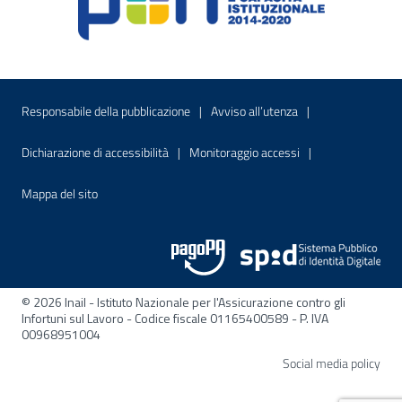
Menu di servizio
Sito interno - Apre in una nuova finestr
Sito interno - Apre
Responsabile della pubblicazione
Avviso all’utenza
Sito interno - Apre in una nuova finestra
Sito interno - Apre
Dichiarazione di accessibilità
Monitoraggio accessi
Sito interno - Apre nella stessa finestra
Mappa del sito
© 2026 Inail - Istituto Nazionale per l'Assicurazione contro gli
Infortuni sul Lavoro - Codice fiscale 01165400589 - P. IVA
00968951004
Apre
Social media policy