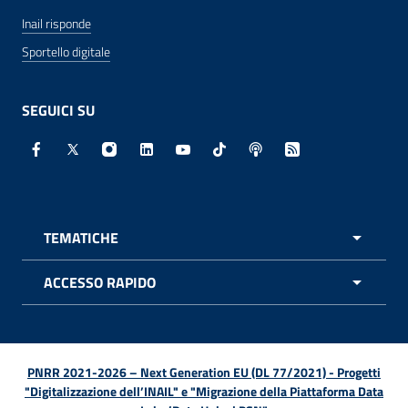
Inail risponde
Sportello digitale
SEGUICI SU
Facebook - Sito esterno - Apertura in nuova finestra
X - Sito esterno - Apertura in nuova finestra
Instagram - Sito esterno - Apertura in nuo
Linkedin - Sito esterno - Apertura in 
Youtube - Sito esterno - Apertur
TikTok - Sito esterno - Ape
Spreaker - Sito estern
Feed RSS - Apert
TEMATICHE
APRI 
ACCESSO RAPIDO
APRI 
PNRR 2021-2026 – Next Generation EU (DL 77/2021) - Progetti
"Digitalizzazione dell’INAIL" e "Migrazione della Piattaforma Data