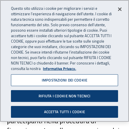
Accedi ai servizi online
For international visitors
Vai al menu principale
Vai al contenuto principale
Questo sito utilizza i cookie per migliorare i servizi e
ottimizzare l’esperienza di navigazione dell’utente. I cookie di
PREVENZIONE
natura tecnica sono indispensabili per permettere il corretto
Apri cerca
Apr
INAIL - Istituto Nazionale per 
E SICUREZZA
funzionamento del sito. Solo previo consenso dell’utente,
possono essere installati ulteriori tipologie di cookie. Puoi
Navigazione principale
accettare tutti i cookie cliccando sul pulsante ACCETTA TUTTI I
COOKIE, oppure puoi effettuare le tue scelte sulle singole
Navigazione - Ti trovi in:
Home Prevenzione E Sicurezza
Focus
Bando Isi - Strumenti
categorie che vuoi installare, cliccando su IMPOSTAZIONI DEI
informativi
COOKIE. Se invece intendi rifiutarne l’installazione dei cookie
non tecnici, puoi farlo cliccando sul pulsante RIFIUTA I COOKIE
NON TECNICI o chiudendo il banner. Per conoscere i dettagli,
Bando Isi - Strumenti
consulta la nostra
Informativa Privacy.
informativi
IMPOSTAZIONI DEI COOKIE
RIFIUTA I COOKIE NON TECNICI
La sezione fornisce informazioni e
strumenti operativi per supportare i
ACCETTA TUTTI I COOKIE
partecipanti nella procedura di