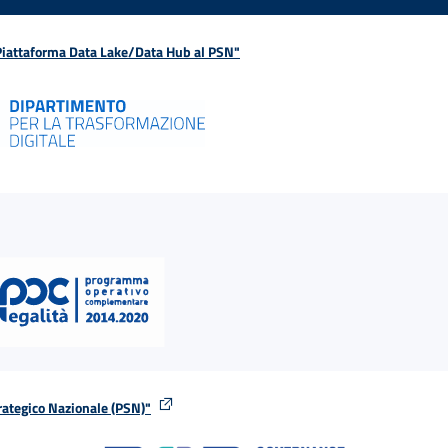
 Piattaforma Data Lake/Data Hub al PSN"
rategico Nazionale (PSN)"