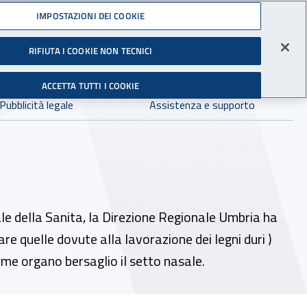
Accedi ai servizi online
IMPOSTAZIONI DEI COOKIE
gli Infortuni sul Lavoro
RIFIUTA I COOKIE NON TECNICI
Facebook - Sito esterno - Apertura in nuova finestra
X - Sito esterno - Apertura in nuova finestra
Instagram - Sito esterno - Apertura in 
Linkedin - Sito esterno - Apertur
Youtube - Sito esterno - A
Tiktok - Sito estern
Spreaker - Si
Feed R
in:
tutto INAIL.it
Avvia r
ACCETTA TUTTI I COOKIE
Dove cercare:
Pubblicità legale
Assistenza e supporto
le della Sanita, la Direzione Regionale Umbria ha
re quelle dovute alla lavorazione dei legni duri )
e organo bersaglio il setto nasale.