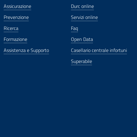
Assicurazione
Durc online
Prevenzione
Servizi online
Ricerca
Faq
Formazione
Open Data
Assistenza e Supporto
Casellario centrale infortuni
Superabile
ova finestra
in nuova finestra
tura in nuova finestra
 Apertura in nuova finestra
sterno - Apertura in nuova finestra
Apertura nella stessa finestra