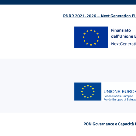
PNRR 2021-2026 – Next Generation EU (D
PON Governance e Capacità Is