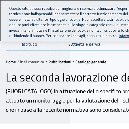
For international visitors
Vai al menu principale
Vai al contenuto principale
Questo sito utilizza i cookie per migliorare i servizi e ottimizzare l’esper
tecnica sono indispensabili per permettere il corretto funzionamento del
INAIL - Istituto Nazionale
essere installati ulteriori tipologie di cookie. Puoi accettare tutti i cook
oppure puoi effettuare le tue scelte sulle singole categorie che vuoi ins
invece intendi rifiutarne l’installazione dei cookie non tecnici, puoi farl
o chiudendo il banner. Per conoscere i dettagli, consulta la nostra
Inform
Navigazione principale
Istituto
Attività e servizi
Navigazione - Ti trovi in:
Home
Inail comunica
Pubblicazioni
Catalogo generale
La seconda lavorazione d
(FUORI CATALOGO) In attuazione dello specifico pro
attuato un monitoraggio per la valutazione del rischi
che in base alla recente normativa sono considera