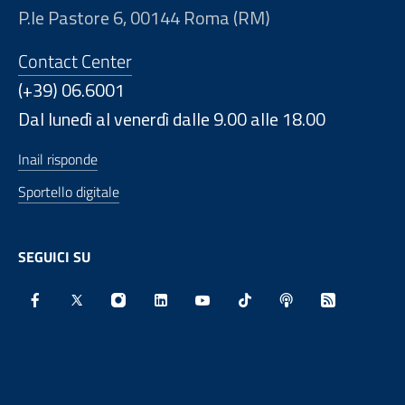
P.le Pastore 6, 00144 Roma (RM)
Contact Center
(+39) 06.6001
Dal lunedì al venerdì dalle 9.00 alle 18.00
Inail risponde
Sportello digitale
SEGUICI SU
Facebook - Sito esterno - Apertura in nuova finestra
X - Sito esterno - Apertura in nuova finestra
Instagram - Sito esterno - Apertura in nu
Linkedin - Sito esterno - Apertura 
Youtube - Sito esterno - Aper
TikTok - Sito esterno -
Spreaker - Sito e
Feed RSS - 