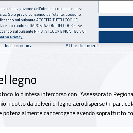
ienza di navigazione dell’utente. I cookie di natura
 sito. Solo previo consenso dell’utente, possono
 per l'Assicurazione contro 
ie cliccando sul pulsante ACCETTA TUTTI I COOKIE,
tallare, cliccando su IMPOSTAZIONI DEI COOKIE. Se
o cliccando sul pulsante RIFIUTA I COOKIE NON TECNICI
ativa Privacy.
Inail comunica
Atti e documenti
el legno
tocollo d'intesa intercorso con l'Assessorato Regiona
o indotto da polveri di legno aerodisperse (in particola
te potenzialmente cancerogene avendo soprattutto com