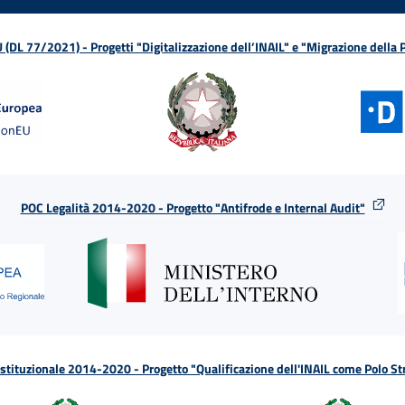
L 77/2021) - Progetti "Digitalizzazione dell’INAIL" e "Migrazione della
POC Legalità 2014-2020 - Progetto "Antifrode e Internal Audit"
tituzionale 2014-2020 - Progetto "Qualificazione dell'INAIL come Polo St