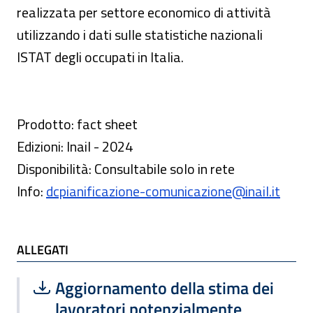
realizzata per settore economico di attività
utilizzando i dati sulle statistiche nazionali
ISTAT degli occupati in Italia.
Prodotto: fact sheet
Edizioni: Inail - 2024
Disponibilità: Consultabile solo in rete
Info:
dcpianificazione-comunicazione@inail.it
ALLEGATI
Scarica file:
Formato PDF — Dimensione 204.37 k
Aggiornamento della stima dei
lavoratori potenzialmente