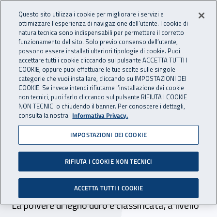
Accedi ai servizi online
For international visitors
Vai al menu principale
Vai al contenuto principale
Questo sito utilizza i cookie per migliorare i servizi e
ottimizzare l’esperienza di navigazione dell’utente. I cookie di
INAIL - Istituto Nazionale per 
natura tecnica sono indispensabili per permettere il corretto
Apri cerca
Apr
funzionamento del sito. Solo previo consenso dell’utente,
possono essere installati ulteriori tipologie di cookie. Puoi
Navigazione principale
accettare tutti i cookie cliccando sul pulsante ACCETTA TUTTI I
COOKIE, oppure puoi effettuare le tue scelte sulle singole
Navigazione - Ti trovi in:
Home
Inail comunica
Pubblicazioni
Catalogo generale
categorie che vuoi installare, cliccando su IMPOSTAZIONI DEI
COOKIE. Se invece intendi rifiutarne l’installazione dei cookie
non tecnici, puoi farlo cliccando sul pulsante RIFIUTA I COOKIE
Aggiornamento della stima
NON TECNICI o chiudendo il banner. Per conoscere i dettagli,
consulta la nostra
Informativa Privacy.
dei lavoratori
IMPOSTAZIONI DEI COOKIE
potenzialmente esposti alla
polvere di legno duro in
RIFIUTA I COOKIE NON TECNICI
Italia
ACCETTA TUTTI I COOKIE
La polvere di legno duro è classificata, a livello