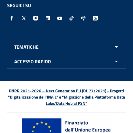
SEGUICI SU
Facebook - Sito esterno - Apertura in nuova finestra
X - Sito esterno - Apertura in nuova finestra
Instagram - Sito esterno - Apertura in nuo
Linkedin - Sito esterno - Apertura in 
Youtube - Sito esterno - Apertur
TikTok - Sito esterno - Ape
Spreaker - Sito estern
Feed RSS - Apert
TEMATICHE
APRI 
ACCESSO RAPIDO
APRI 
PNRR 2021-2026 – Next Generation EU (DL 77/2021) - Progetti
"Digitalizzazione dell’INAIL" e "Migrazione della Piattaforma Data
Lake/Data Hub al PSN"