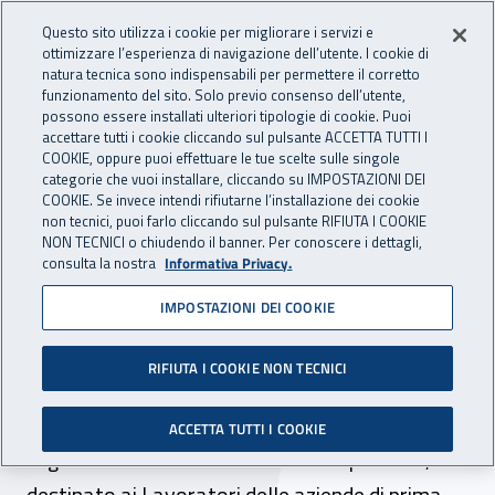
Accedi ai servizi online
For international visitors
Vai al menu principale
Vai al contenuto principale
Questo sito utilizza i cookie per migliorare i servizi e
ottimizzare l’esperienza di navigazione dell’utente. I cookie di
INAIL - Istituto Nazionale per 
natura tecnica sono indispensabili per permettere il corretto
Apri cerca
Apr
funzionamento del sito. Solo previo consenso dell’utente,
possono essere installati ulteriori tipologie di cookie. Puoi
Navigazione principale
accettare tutti i cookie cliccando sul pulsante ACCETTA TUTTI I
COOKIE, oppure puoi effettuare le tue scelte sulle singole
Navigazione - Ti trovi in:
Home
Inail comunica
Pubblicazioni
Catalogo generale
categorie che vuoi installare, cliccando su IMPOSTAZIONI DEI
COOKIE. Se invece intendi rifiutarne l’installazione dei cookie
non tecnici, puoi farlo cliccando sul pulsante RIFIUTA I COOKIE
Segheria sicura - Opuscolo
NON TECNICI o chiudendo il banner. Per conoscere i dettagli,
consulta la nostra
Informativa Privacy.
informativo per Lavoratori
IMPOSTAZIONI DEI COOKIE
delle aziende di prima
lavorazione del legno
RIFIUTA I COOKIE NON TECNICI
Nuova edizione dell’opuscolo informativo, dal
ACCETTA TUTTI I COOKIE
taglio sintetico e di immediato recepimento,
destinato ai Lavoratori delle aziende di prima