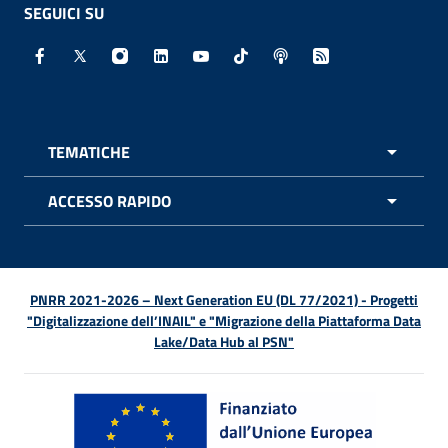
SEGUICI SU
Facebook - Sito esterno - Apertura in nuova finestra
X - Sito esterno - Apertura in nuova finestra
Instagram - Sito esterno - Apertura in nuo
Linkedin - Sito esterno - Apertura in 
Youtube - Sito esterno - Apertur
TikTok - Sito esterno - Ape
Spreaker - Sito estern
Feed RSS - Apert
TEMATICHE
APRI 
ACCESSO RAPIDO
APRI 
PNRR 2021-2026 – Next Generation EU (DL 77/2021) - Progetti
"Digitalizzazione dell’INAIL" e "Migrazione della Piattaforma Data
Lake/Data Hub al PSN"