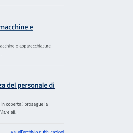
 macchine e
 macchine e apparecchiature
.
a del personale di
in coperta”, prosegue la
are all...
Vai all'archivio pubblicazioni