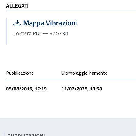
ALLEGATI
ALLEGATI
Scarica file:
Formato PDF — Dimensione 97.57 kB
Mappa Vibrazioni
Formato PDF — 97.57 kB
Condivisione social
Pubblicazione
Ultimo aggiornamento
05/08/2015, 17:19
11/02/2025, 13:58