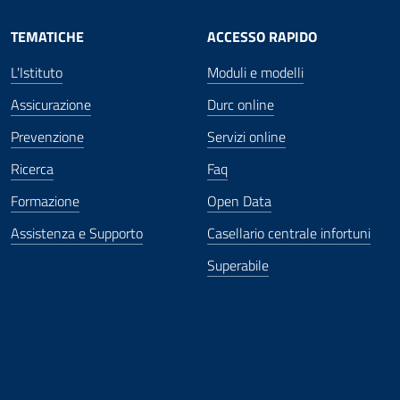
TEMATICHE
ACCESSO RAPIDO
L'Istituto
Moduli e modelli
Assicurazione
Durc online
Prevenzione
Servizi online
Ricerca
Faq
Formazione
Open Data
Assistenza e Supporto
Casellario centrale infortuni
Superabile
ova finestra
in nuova finestra
tura in nuova finestra
 Apertura in nuova finestra
sterno - Apertura in nuova finestra
Apertura nella stessa finestra