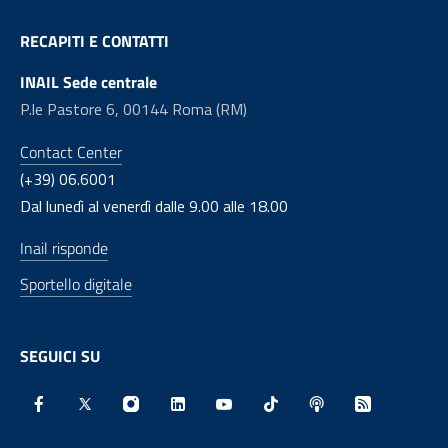
RECAPITI E CONTATTI
INAIL Sede centrale
P.le Pastore 6, 00144 Roma (RM)
Contact Center
(+39) 06.6001
Dal lunedì al venerdì dalle 9.00 alle 18.00
Inail risponde
Sportello digitale
SEGUICI SU
Facebook - Sito esterno - Apertura in nuova finestra
X - Sito esterno - Apertura in nuova finestra
Instagram - Sito esterno - Apertura in nu
Linkedin - Sito esterno - Apertura 
Youtube - Sito esterno - Aper
TikTok - Sito esterno -
Spreaker - Sito e
Feed RSS - 