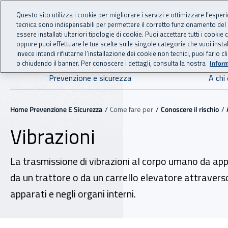
For international visitors
Vai al menu principale
Vai al contenuto principale
Questo sito utilizza i cookie per migliorare i servizi e ottimizzare l’esper
tecnica sono indispensabili per permettere il corretto funzionamento del
essere installati ulteriori tipologie di cookie. Puoi accettare tutti i cook
PREVENZIONE 
INAIL - Istituto Nazionale
oppure puoi effettuare le tue scelte sulle singole categorie che vuoi ins
invece intendi rifiutarne l’installazione dei cookie non tecnici, puoi farl
o chiudendo il banner. Per conoscere i dettagli, consulta la nostra
Inform
Navigazione principale
Prevenzione e sicurezza
A chi 
Navigazione - Ti trovi in:
Home Prevenzione E Sicurezza
Come fare per
Conoscere il rischio
Vibrazioni
La trasmissione di vibrazioni al corpo umano da ap
da un trattore o da un carrello elevatore attraverso 
apparati e negli organi interni.