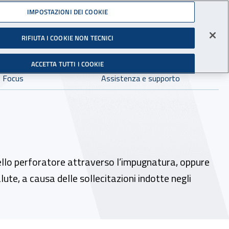
Accedi ai servizi online
IMPOSTAZIONI DEI COOKIE
RIFIUTA I COOKIE NON TECNICI
Facebook - Sito esterno - Apertura in nuova finestra
X- Sito esterno - Apertura in nuova finestra
Instagram - Sito esterno - Apertura in 
Linkedin - Sito esterno - Apertur
Youtube - Sito esterno - A
Tiktok - Sito estern
Spreaker - Si
Feed R
gli Infortuni sul Lavoro
Avvia r
ACCETTA TUTTI I COOKIE
Dove cercare:
Focus
Assistenza e supporto
ello perforatore attraverso l’impugnatura, oppure
ute, a causa delle sollecitazioni indotte negli