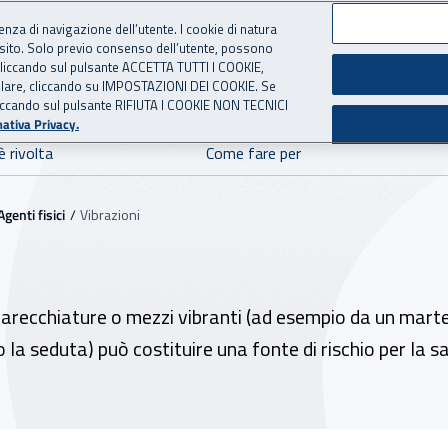
ienza di navigazione dell’utente. I cookie di natura
 sito. Solo previo consenso dell’utente, possono
ie cliccando sul pulsante ACCETTA TUTTI I COOKIE,
E SICUREZZA
 per l'Assicurazione contro 
tallare, cliccando su IMPOSTAZIONI DEI COOKIE. Se
o cliccando sul pulsante RIFIUTA I COOKIE NON TECNICI
ativa Privacy.
è rivolta
Come fare per
Agenti fisici
Vibrazioni
parecchiature o mezzi vibranti (ad esempio da un mart
la seduta) può costituire una fonte di rischio per la sal