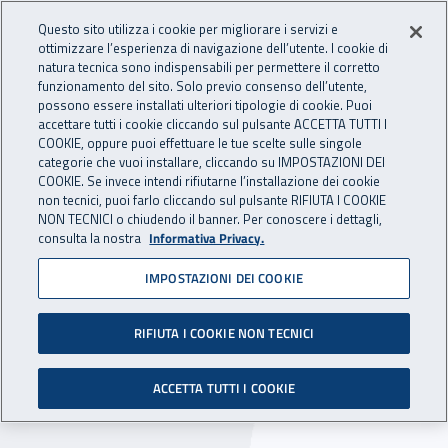
Accedi ai servizi online
For international visitors
Vai al menu principale
Vai al contenuto principale
Questo sito utilizza i cookie per migliorare i servizi e
ottimizzare l’esperienza di navigazione dell’utente. I cookie di
PREVENZIONE
natura tecnica sono indispensabili per permettere il corretto
Apri cerca
Apr
INAIL - Istituto Nazionale per 
E SICUREZZA
funzionamento del sito. Solo previo consenso dell’utente,
possono essere installati ulteriori tipologie di cookie. Puoi
Navigazione principale
accettare tutti i cookie cliccando sul pulsante ACCETTA TUTTI I
COOKIE, oppure puoi effettuare le tue scelte sulle singole
Navigazione - Ti trovi in:
Home Prevenzione E Sicurezza
Come fare per
categorie che vuoi installare, cliccando su IMPOSTAZIONI DEI
Conoscere il rischio
Nanotecnologia
COOKIE. Se invece intendi rifiutarne l’installazione dei cookie
non tecnici, puoi farlo cliccando sul pulsante RIFIUTA I COOKIE
NON TECNICI o chiudendo il banner. Per conoscere i dettagli,
Nanotecnologia
consulta la nostra
Informativa Privacy.
IMPOSTAZIONI DEI COOKIE
La Nanotecnologia si occupa della creazione e
dell'utilizzo di strutture, dispositivi e sistemi
RIFIUTA I COOKIE NON TECNICI
dotati di nuove proprietà e funzioni in scala
nanometrica, approssimativamente da 1 a 100
ACCETTA TUTTI I COOKIE
nanometri (nm).