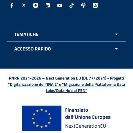
Facebook - Sito esterno - Apertura in nuova finestra
X - Sito esterno - Apertura in nuova finestra
Instagram - Sito esterno - Apertura in nuo
Linkedin - Sito esterno - Apertura in 
Youtube - Sito esterno - Apertur
TikTok - Sito esterno - Ape
Spreaker - Sito estern
Feed RSS - Apert
TEMATICHE
APRI 
ACCESSO RAPIDO
APRI 
PNRR 2021-2026 – Next Generation EU (DL 77/2021) - Progetti
"Digitalizzazione dell’INAIL" e "Migrazione della Piattaforma Data
Lake/Data Hub al PSN"