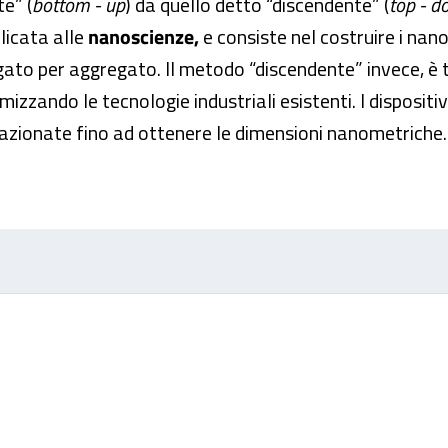
e” (
bottom - up
) da quello detto “discendente” (
top - 
plicata alle
nanoscienze,
e consiste nel costruire i nan
to per aggregato. Il metodo “discendente” invece, è ti
mizzando le tecnologie industriali esistenti. I dispositiv
zionate fino ad ottenere le dimensioni nanometriche.