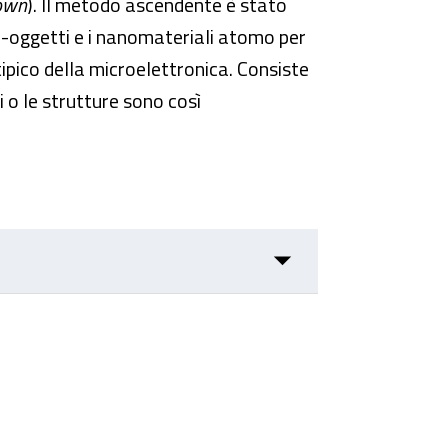
down
). Il metodo ascendente è stato
o-oggetti e i nanomateriali atomo per
pico della microelettronica. Consiste
i o le strutture sono così