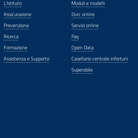
L'Istituto
Moduli e modelli
Assicurazione
Durc online
Prevenzione
Servizi online
Ricerca
Faq
Formazione
Open Data
Assistenza e Supporto
Casellario centrale infortuni
Superabile
ova finestra
in nuova finestra
tura in nuova finestra
 Apertura in nuova finestra
sterno - Apertura in nuova finestra
Apertura nella stessa finestra