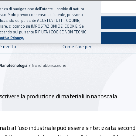
ienza di navigazione dell’utente. I cookie di natura
 sito. Solo previo consenso dell’utente, possono
ie cliccando sul pulsante ACCETTA TUTTI I COOKIE,
E SICUREZZA
 per l'Assicurazione contro 
tallare, cliccando su IMPOSTAZIONI DEI COOKIE. Se
o cliccando sul pulsante RIFIUTA I COOKIE NON TECNICI
ativa Privacy.
è rivolta
Come fare per
Nanotecnologia
Nanofabbricazione
crivere la produzione di materiali in nanoscala.
ati all’uso industriale può essere sintetizzata secondo