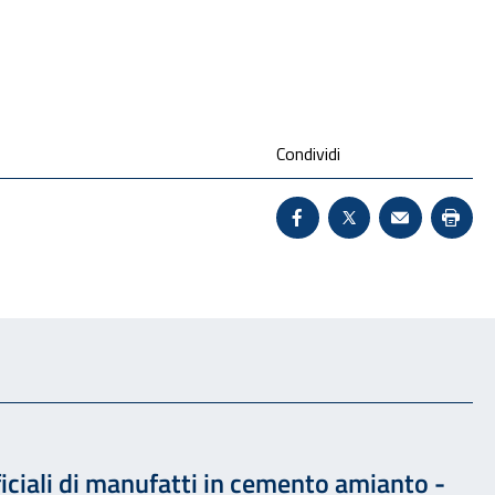
Condividi
Condividi su Facebook 
X - Sito esterno 
Invio Mail:
Stam
ciali di manufatti in cemento amianto -