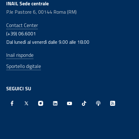
INAIL Sede centrale
P.le Pastore 6, 00144 Roma (RM)
Contact Center
(+39) 06.6001
Dal lunedì al venerdì dalle 9.00 alle 18.00
Inail risponde
Sportello digitale
SEGUICI SU
Facebook - Sito esterno - Apertura in nuova finestra
X - Sito esterno - Apertura in nuova finestra
Instagram - Sito esterno - Apertura in nu
Linkedin - Sito esterno - Apertura 
Youtube - Sito esterno - Aper
TikTok - Sito esterno -
Spreaker - Sito e
Feed RSS - 