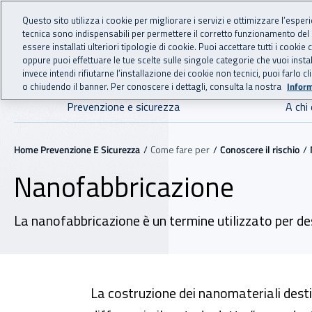
For international visitors
Vai al menu principale
Vai al contenuto principale
Questo sito utilizza i cookie per migliorare i servizi e ottimizzare l’esper
tecnica sono indispensabili per permettere il corretto funzionamento del
essere installati ulteriori tipologie di cookie. Puoi accettare tutti i cook
PREVENZIONE 
INAIL - Istituto Nazionale
oppure puoi effettuare le tue scelte sulle singole categorie che vuoi ins
invece intendi rifiutarne l’installazione dei cookie non tecnici, puoi farl
o chiudendo il banner. Per conoscere i dettagli, consulta la nostra
Inform
Navigazione principale
Prevenzione e sicurezza
A chi 
Navigazione - Ti trovi in:
Home Prevenzione E Sicurezza
Come fare per
Conoscere il rischio
Nanofabbricazione
La nanofabbricazione è un termine utilizzato per des
La costruzione dei nanomateriali destin