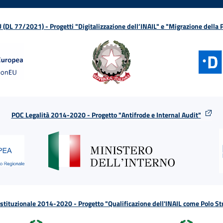
L 77/2021) - Progetti "Digitalizzazione dell’INAIL" e "Migrazione della
POC Legalità 2014-2020 - Progetto "Antifrode e Internal Audit"
tituzionale 2014-2020 - Progetto "Qualificazione dell'INAIL come Polo St