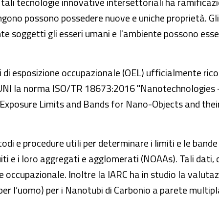
li tecnologie innovative intersettoriali ha ramificazioni
ngono possono possedere nuove e uniche proprietà. Gli e
te soggetti gli esseri umani e l'ambiente possono esse
i di esposizione occupazionale (OEL) ufficialmente rico
’UNI la norma ISO/TR 18673:2016 "Nanotechnologies
 Exposure Limits and Bands for Nano-Objects and the
di e procedure utili per determinare i limiti e le band
i e i loro aggregati e agglomerati (NOAAs). Tali dati, 
te occupazionale. Inoltre la IARC ha in studio la valuta
er l’uomo) per i Nanotubi di Carbonio a parete multip