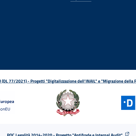
ova finestra
in nuova finestra
tura in nuova finestra
 Apertura in nuova finestra
sterno - Apertura in nuova finestra
Apertura nella stessa finestra
L 77/2021) - Progetti "Digitalizzazione dell’INAIL" e "Migrazione della
POC Legalità 2014-2020 - Progetto "Antifrode e Internal Audit"