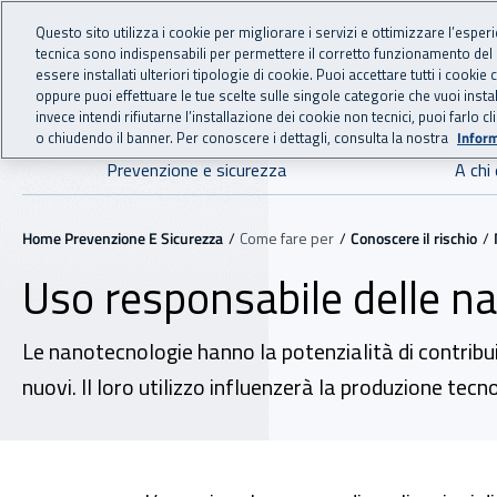
For international visitors
Vai al menu principale
Vai al contenuto principale
Questo sito utilizza i cookie per migliorare i servizi e ottimizzare l’esper
tecnica sono indispensabili per permettere il corretto funzionamento del
essere installati ulteriori tipologie di cookie. Puoi accettare tutti i cook
PREVENZIONE 
INAIL - Istituto Nazionale
oppure puoi effettuare le tue scelte sulle singole categorie che vuoi ins
invece intendi rifiutarne l’installazione dei cookie non tecnici, puoi farl
o chiudendo il banner. Per conoscere i dettagli, consulta la nostra
Inform
Navigazione principale
Prevenzione e sicurezza
A chi 
Navigazione - Ti trovi in:
Home Prevenzione E Sicurezza
Come fare per
Conoscere il rischio
Uso responsabile delle n
Le nanotecnologie hanno la potenzialità di contribuir
nuovi. ll loro utilizzo influenzerà la produzione tec