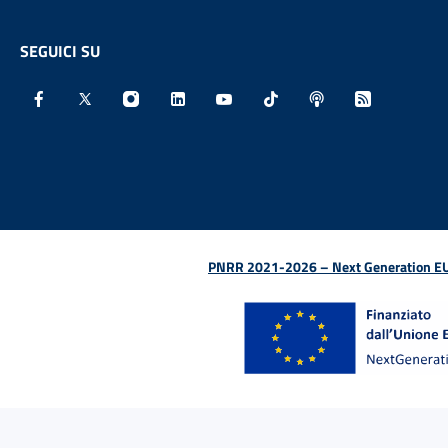
SEGUICI SU
Facebook - Sito esterno - Apertura in nuova finestra
X - Sito esterno - Apertura in nuova finestra
Instagram - Sito esterno - Apertura in nu
Linkedin - Sito esterno - Apertura 
Youtube - Sito esterno - Aper
TikTok - Sito esterno -
Spreaker - Sito e
Feed RSS - 
PNRR 2021-2026 – Next Generation EU (D