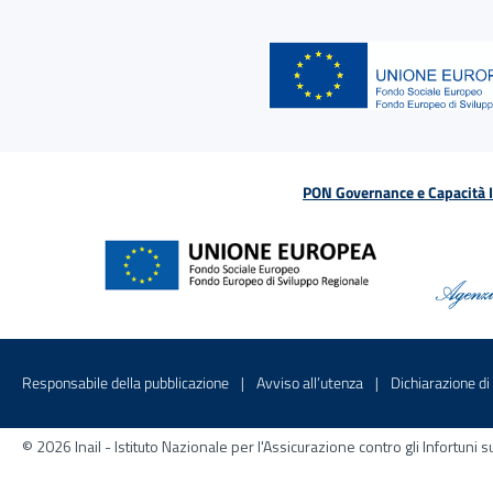
PON Governance e Capacità Is
Menu di servizio
Sito interno - Apre in una nuova finestr
Sito interno - Apre
Responsabile della pubblicazione
Avviso all’utenza
Dichiarazione di 
© 2026 Inail - Istituto Nazionale per l'Assicurazione contro gli Infortu