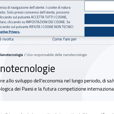
ienza di navigazione dell’utente. I cookie di natura
 sito. Solo previo consenso dell’utente, possono
ie cliccando sul pulsante ACCETTA TUTTI I COOKIE,
E SICUREZZA
 per l'Assicurazione contro 
tallare, cliccando su IMPOSTAZIONI DEI COOKIE. Se
o cliccando sul pulsante RIFIUTA I COOKIE NON TECNICI
ativa Privacy.
è rivolta
Come fare per
Nanotecnologia
Uso responsabile delle nanotecnologie
anotecnologie
e allo sviluppo dell’economia nel lungo periodo, di sal
nologica dei Paesi e la futura competizione internaziona