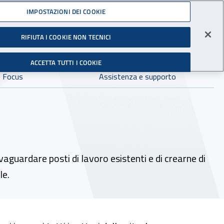
Accedi ai servizi online
IMPOSTAZIONI DEI COOKIE
RIFIUTA I COOKIE NON TECNICI
Facebook - Sito esterno - Apertura in nuova finestra
X- Sito esterno - Apertura in nuova finestra
Instagram - Sito esterno - Apertura in 
Linkedin - Sito esterno - Apertur
Youtube - Sito esterno - A
Tiktok - Sito estern
Spreaker - Si
Feed R
gli Infortuni sul Lavoro
Avvia r
ACCETTA TUTTI I COOKIE
Dove cercare:
Focus
Assistenza e supporto
vaguardare posti di lavoro esistenti e di crearne di
le.