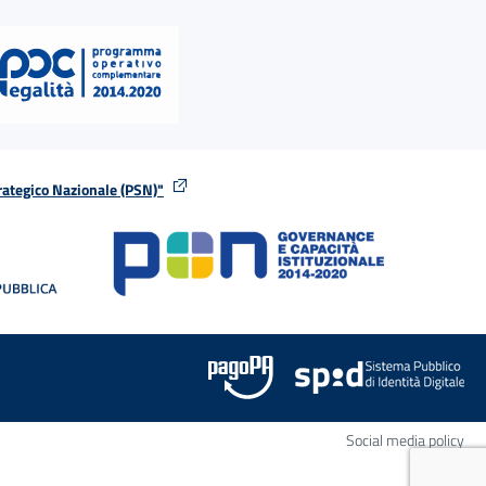
rategico Nazionale (PSN)"
tra
nella stessa finestra
Apr
Social media policy