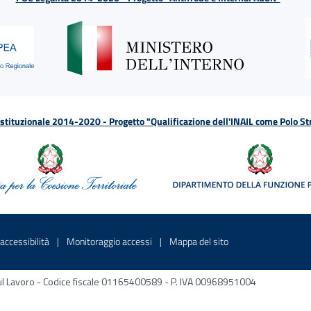
tituzionale 2014-2020 - Progetto "Qualificazione dell'INAIL come Polo St
a
 in una nuova finestra
Sito interno - Apre in una nuova finestra
Sito interno - Apre in una nuova fines
Sito interno - Apre 
accessibilità
Monitoraggio accessi
Mappa del sito
ni sul Lavoro - Codice fiscale 01165400589 - P. IVA 00968951004