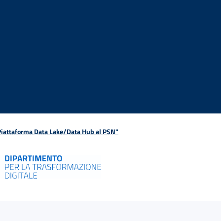
 Piattaforma Data Lake/Data Hub al PSN"