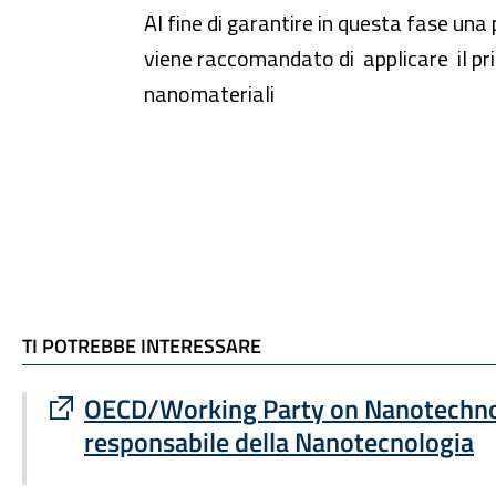
Al fine di garantire in questa fase una
viene raccomandato di applicare il prin
nanomateriali
TI POTREBBE INTERESSARE
TI POTREBBE INTERESSARE
Sito esterno : apre una nuova finestra
OECD/Working Party on Nanotechno
responsabile della Nanotecnologia