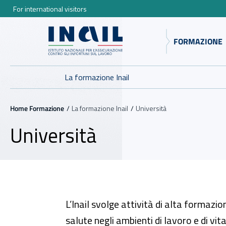
For international visitors
Vai al menu principale
Vai al contenuto principale
FORMAZIONE
INAIL - Istituto Nazionale
Navigazione principale
La formazione Inail
Navigazione - Ti trovi in:
Home Formazione
La formazione Inail
Università
Università
L’Inail svolge attività di alta formazio
salute negli ambienti di lavoro e di vi