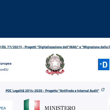
ova finestra
in nuova finestra
tura in nuova finestra
 Apertura in nuova finestra
sterno - Apertura in nuova finestra
Apertura nella stessa finestra
L 77/2021) - Progetti "Digitalizzazione dell’INAIL" e "Migrazione della
POC Legalità 2014-2020 - Progetto "Antifrode e Internal Audit"