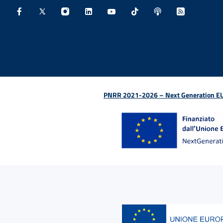
Facebook - Sito esterno - Apertura in nuova finestra
X - Sito esterno - Apertura in nuova finestra
Instagram - Sito esterno - Apertura in nu
Linkedin - Sito esterno - Apertura 
Youtube - Sito esterno - Aper
TikTok - Sito esterno -
Spreaker - Sito e
Feed RSS - 
PNRR 2021-2026 – Next Generation EU (D