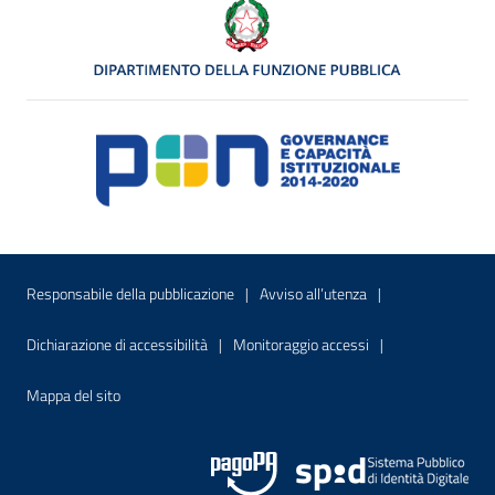
Menu di servizio
Sito interno - Apre in una nuova finestr
Sito interno - Apre
Responsabile della pubblicazione
Avviso all’utenza
Sito interno - Apre in una nuova finestra
Sito interno - Apre
Dichiarazione di accessibilità
Monitoraggio accessi
Sito interno - Apre nella stessa finestra
Mappa del sito