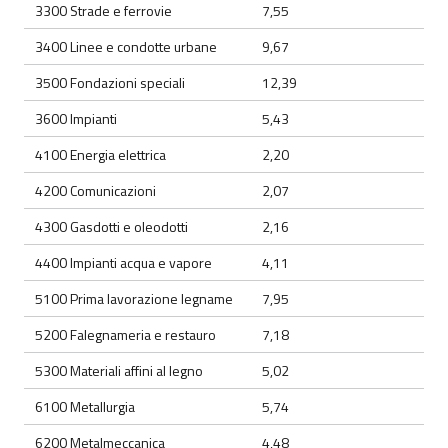
3300 Strade e ferrovie
7,55
3400 Linee e condotte urbane
9,67
3500 Fondazioni speciali
12,39
3600 Impianti
5,43
4100 Energia elettrica
2,20
4200 Comunicazioni
2,07
4300 Gasdotti e oleodotti
2,16
4400 Impianti acqua e vapore
4,11
5100 Prima lavorazione legname
7,95
5200 Falegnameria e restauro
7,18
5300 Materiali affini al legno
5,02
6100 Metallurgia
5,74
6200 Metalmeccanica
4,48