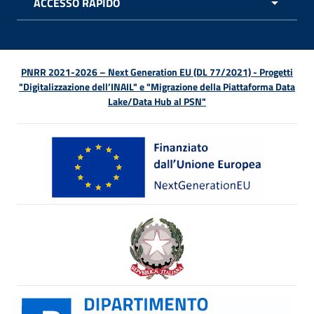
ACCESSO RAPIDO
APRI 
PNRR 2021-2026 – Next Generation EU (DL 77/2021) - Progetti
"Digitalizzazione dell’INAIL" e "Migrazione della Piattaforma Data
Lake/Data Hub al PSN"