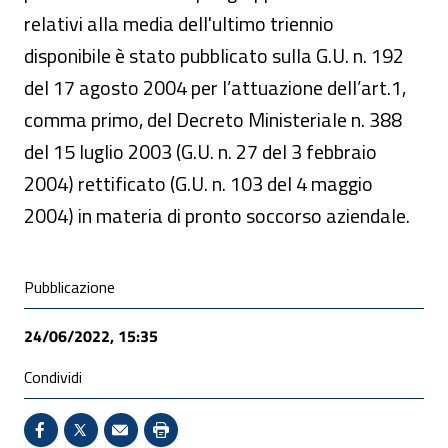
relativi alla media dell'ultimo triennio
disponibile è stato pubblicato sulla G.U. n. 192
del 17 agosto 2004 per l’attuazione dell’art.1,
comma primo, del Decreto Ministeriale n. 388
del 15 luglio 2003 (G.U. n. 27 del 3 febbraio
2004) rettificato (G.U. n. 103 del 4 maggio
2004) in materia di pronto soccorso aziendale.
Condivisione social
Pubblicazione
24/06/2022, 15:35
Condividi
Condividi su Facebook - Sito esterno - Apertura in 
X - Sito esterno - Apertura in nuova finestra
Invio Mail: apre il programma di posta el
Stampa pagina: scelta meno ecologic