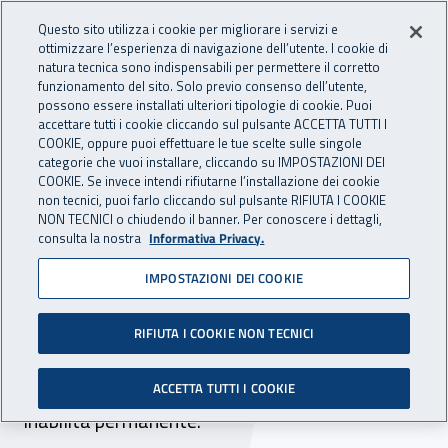
Accedi ai servizi online
For international visitors
Vai al menu principale
Vai al contenuto principale
Questo sito utilizza i cookie per migliorare i servizi e
ottimizzare l’esperienza di navigazione dell’utente. I cookie di
PREVENZIONE
natura tecnica sono indispensabili per permettere il corretto
Apri cerca
Apr
INAIL - Istituto Nazionale per 
E SICUREZZA
funzionamento del sito. Solo previo consenso dell’utente,
possono essere installati ulteriori tipologie di cookie. Puoi
Navigazione principale
accettare tutti i cookie cliccando sul pulsante ACCETTA TUTTI I
COOKIE, oppure puoi effettuare le tue scelte sulle singole
Navigazione - Ti trovi in:
Home Prevenzione E Sicurezza
Come fare per
Valutare il rischio
categorie che vuoi installare, cliccando su IMPOSTAZIONI DEI
Indici di frequenza per inabilità permanente
COOKIE. Se invece intendi rifiutarne l’installazione dei cookie
non tecnici, puoi farlo cliccando sul pulsante RIFIUTA I COOKIE
NON TECNICI o chiudendo il banner. Per conoscere i dettagli,
Indici di frequenza per
consulta la nostra
Informativa Privacy.
inabilità permanente
IMPOSTAZIONI DEI COOKIE
In questa sezione, sono indicati, per gruppo di
RIFIUTA I COOKIE NON TECNICI
tariffa, gli indici di frequenza degli infortuni in
Italia che hanno avuto come conseguenza una
ACCETTA TUTTI I COOKIE
inabilità permanente.