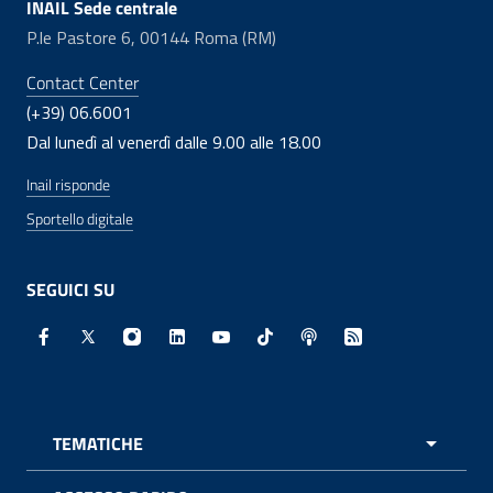
INAIL Sede centrale
P.le Pastore 6, 00144 Roma (RM)
Contact Center
(+39) 06.6001
Dal lunedì al venerdì dalle 9.00 alle 18.00
Inail risponde
Sportello digitale
SEGUICI SU
Facebook - Sito esterno - Apertura in nuova finestra
X - Sito esterno - Apertura in nuova finestra
Instagram - Sito esterno - Apertura in nuo
Linkedin - Sito esterno - Apertura in 
Youtube - Sito esterno - Apertur
TikTok - Sito esterno - Ape
Spreaker - Sito estern
Feed RSS - Apert
TEMATICHE
APRI 