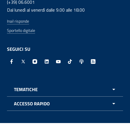
(+39) 06.6001
Dal lunedì al venerdì dalle 9.00 alle 18.00
Inail risponde
Sportello digitale
SEGUICI SU
Facebook - Sito esterno - Apertura in nuova finestra
X - Sito esterno - Apertura in nuova finestra
Instagram - Sito esterno - Apertura in nuo
Linkedin - Sito esterno - Apertura in 
Youtube - Sito esterno - Apertur
TikTok - Sito esterno - Ape
Spreaker - Sito estern
Feed RSS - Apert
TEMATICHE
APRI 
ACCESSO RAPIDO
APRI 