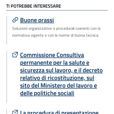
TI POTREBBE INTERESSARE
TI POTREBBE INTERESSARE
Buone prassi
Soluzioni organizzative o procedurali coerenti con la
normativa vigente e con le norme di buona tecnica.
Sito esterno : apre una nuova finestra
Commissione Consultiva
permanente per la salute e
sicurezza sul lavoro, e il decreto
relativo di ricostituzione, sul
sito del Ministero del lavoro e
delle politiche sociali
Sito esterno : apre una nuova finestra
La procedura di presentazione