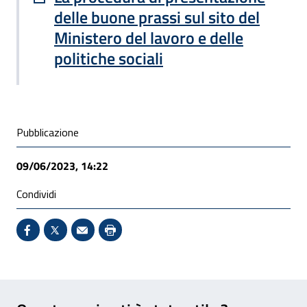
delle buone prassi sul sito del
Ministero del lavoro e delle
politiche sociali
Condivisione social
Pubblicazione
09/06/2023, 14:22
Condividi
Condividi su Facebook - Sito esterno - Apertura in 
X - Sito esterno - Apertura in nuova finestra
Invio Mail: apre il programma di posta el
Stampa pagina: scelta meno ecologic
Feedback