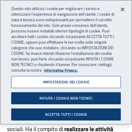
Accedi ai servizi online
For international visitors
Vai al menu principale
Vai al contenuto principale
Questo sito utilizza i cookie per migliorare i servizi e
ottimizzare l’esperienza di navigazione dell’utente. I cookie di
PREVENZIONE
natura tecnica sono indispensabili per permettere il corretto
Apri cerca
Apr
INAIL - Istituto Nazionale per 
E SICUREZZA
funzionamento del sito. Solo previo consenso dell’utente,
possono essere installati ulteriori tipologie di cookie. Puoi
Navigazione principale
accettare tutti i cookie cliccando sul pulsante ACCETTA TUTTI I
COOKIE, oppure puoi effettuare le tue scelte sulle singole
Navigazione - Ti trovi in:
Home Prevenzione E Sicurezza
Come fare per
categorie che vuoi installare, cliccando su IMPOSTAZIONI DEI
Migliorare la salute e la sicurezza
Buone prassi
Commissione
COOKIE. Se invece intendi rifiutarne l’installazione dei cookie
non tecnici, puoi farlo cliccando sul pulsante RIFIUTA I COOKIE
consuntiva permanente
NON TECNICI o chiudendo il banner. Per conoscere i dettagli,
consulta la nostra
Informativa Privacy.
Commissione consuntiva
IMPOSTAZIONI DEI COOKIE
permanente
RIFIUTA I COOKIE NON TECNICI
La Commissione Consultiva permanente opera
ACCETTA TUTTI I COOKIE
presso il Ministero del lavoro e delle politiche
sociali. Ha il compito di
realizzare le attività