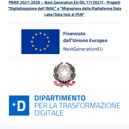
PNRR 2021-2026 – Next Generation EU (DL 77/2021) - Progetti
"Digitalizzazione dell’INAIL" e "Migrazione della Piattaforma Data
Lake/Data Hub al PSN"