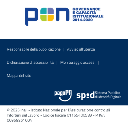
Menu di servizio
Sito interno - Apre in una nuova finestr
Sito interno - Apre
Responsabile della pubblicazione
Avviso all’utenza
Sito interno - Apre in una nuova finestra
Sito interno - Apre
Dichiarazione di accessibilità
Monitoraggio accessi
Sito interno - Apre nella stessa finestra
Mappa del sito
© 2026 Inail - Istituto Nazionale per l'Assicurazione contro gli
Infortuni sul Lavoro - Codice fiscale 01165400589 - P. IVA
00968951004