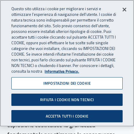
Accedi ai servizi online
For international visitors
Vai al menu principale
Vai al contenuto principale
Questo sito utilizza i cookie per migliorare i servizi e
ottimizzare l’esperienza di navigazione dell’utente. I cookie di
PREVENZIONE
natura tecnica sono indispensabili per permettere il corretto
Apri cerca
Apr
INAIL - Istituto Nazionale per 
E SICUREZZA
funzionamento del sito. Solo previo consenso dell’utente,
possono essere installati ulteriori tipologie di cookie. Puoi
Navigazione principale
accettare tutti i cookie cliccando sul pulsante ACCETTA TUTTI I
COOKIE, oppure puoi effettuare le tue scelte sulle singole
Navigazione - Ti trovi in:
Home Prevenzione E Sicurezza
Come fare per
categorie che vuoi installare, cliccando su IMPOSTAZIONI DEI
Conoscere il rischio
Atmosfere esplosive
Valutazione della
COOKIE. Se invece intendi rifiutarne l’installazione dei cookie
non tecnici, puoi farlo cliccando sul pulsante RIFIUTA I COOKIE
sovrappressione di esplosione
NON TECNICI o chiudendo il banner. Per conoscere i dettagli,
consulta la nostra
Informativa Privacy.
Valutazione della
IMPOSTAZIONI DEI COOKIE
sovrappressione di
esplosione
RIFIUTA I COOKIE NON TECNICI
Il valore massimo della sovrappressione di una
ACCETTA TUTTI I COOKIE
esplosione costituisce la grandezza