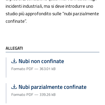
incidenti industriali, ma si deve introdurre uno
studio più approfondito sulle “nubi parzialmente
confinate”.
ALLEGATI
ALLEGATI
Scarica file:
Formato PDF — Dimensione 363.01 k
Nubi non confinate
Formato PDF — 363.01 kB
Scarica file:
Formato PDF — Dimensione 339.26 k
Nubi parzialmente confinate
Formato PDF — 339.26 kB