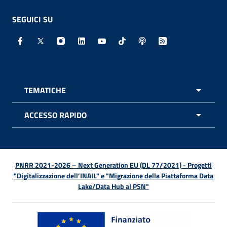
SEGUICI SU
Facebook - Sito esterno - Apertura in nuova finestra
X - Sito esterno - Apertura in nuova finestra
Instagram - Sito esterno - Apertura in nuo
Linkedin - Sito esterno - Apertura in 
Youtube - Sito esterno - Apertur
TikTok - Sito esterno - Ape
Spreaker - Sito estern
Feed RSS - Apert
TEMATICHE
APRI 
ACCESSO RAPIDO
APRI 
PNRR 2021-2026 – Next Generation EU (DL 77/2021) - Progetti
"Digitalizzazione dell’INAIL" e "Migrazione della Piattaforma Data
Lake/Data Hub al PSN"