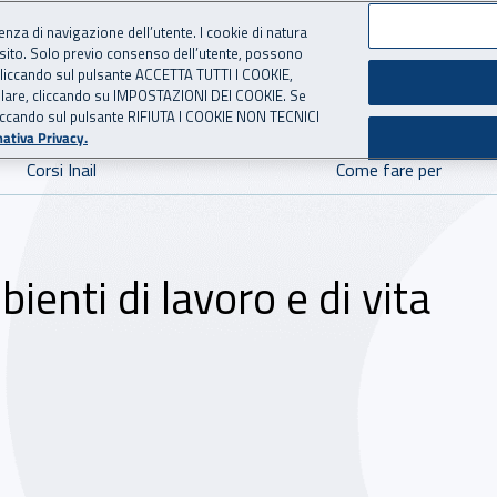
ienza di navigazione dell’utente. I cookie di natura
 sito. Solo previo consenso dell’utente, possono
ie cliccando sul pulsante ACCETTA TUTTI I COOKIE,
 per l'Assicurazione contro 
tallare, cliccando su IMPOSTAZIONI DEI COOKIE. Se
o cliccando sul pulsante RIFIUTA I COOKIE NON TECNICI
ativa Privacy.
Corsi Inail
Come fare per
ienti di lavoro e di vita