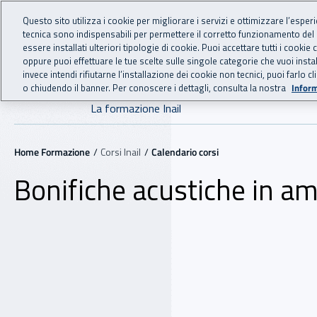
For international visitors
Vai al menu principale
Vai al contenuto principale
Questo sito utilizza i cookie per migliorare i servizi e ottimizzare l’esper
tecnica sono indispensabili per permettere il corretto funzionamento del
essere installati ulteriori tipologie di cookie. Puoi accettare tutti i cook
FORMAZIONE
INAIL - Istituto Nazionale
oppure puoi effettuare le tue scelte sulle singole categorie che vuoi ins
invece intendi rifiutarne l’installazione dei cookie non tecnici, puoi farl
o chiudendo il banner. Per conoscere i dettagli, consulta la nostra
Inform
Navigazione principale
La formazione Inail
Navigazione - Ti trovi in:
Home Formazione
Corsi Inail
Calendario corsi
Bonifiche acustiche in amb