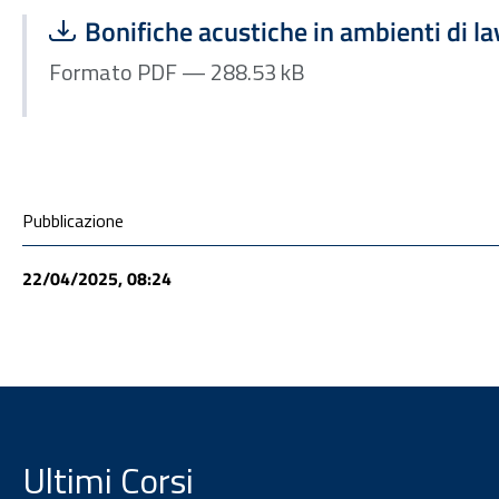
Scarica file:
Formato PDF — Dimensione 288.53 kB
Bonifiche acustiche in ambienti di lav
Formato PDF — 288.53 kB
Condivisione social
Pubblicazione
22/04/2025, 08:24
Ultimi Corsi