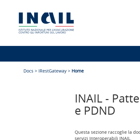
Menu
Ricerca
(accesskey:
di
0)
Contenuto
navigazione
Docs >
IRestGateway >
Home
della
interna
pagina
(accesskey:
alla
1)
INAIL - Patt
Navigazione
pagina
principale
e PDND
del
portale
(accesskey:
2)
Questa sezione raccoglie la doc
Navigazione
servizi Interoperabili INAIL.