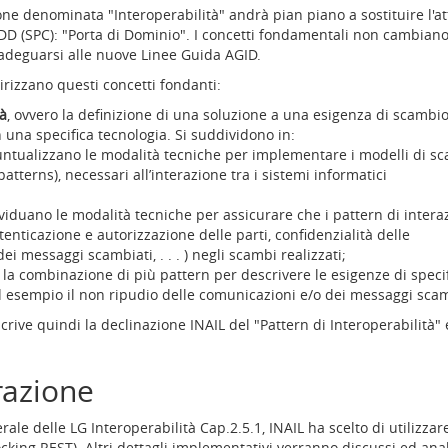
ne denominata "Interoperabilità" andrà pian piano a sostituire l'at
DD (SPC): "Porta di Dominio". I concetti fondamentali non cambiano
 adeguarsi alle nuove Linee Guida AGID.
rizzano questi concetti fondanti:
tà
, ovvero la definizione di una soluzione a una esigenza di scambi
n una specifica tecnologia. Si suddividono in:
untualizzano le modalità tecniche per implementare i modelli di s
tterns), necessari all’interazione tra i sistemi informatici
ividuano le modalità tecniche per assicurare che i pattern di intera
tenticazione e autorizzazione delle parti, confidenzialità delle
ei messaggi scambiati, . . . ) negli scambi realizzati;
, la combinazione di più pattern per descrivere le esigenze di specif
d esempio il non ripudio delle comunicazioni e/o dei messaggi scam
ive quindi la declinazione INAIL del "Pattern di Interoperabilità" e
razione
le delle LG Interoperabilità Cap.2.5.1, INAIL ha scelto di utilizzare
ng REST). Altri dettagli implementativi verranno discussi ed analiz