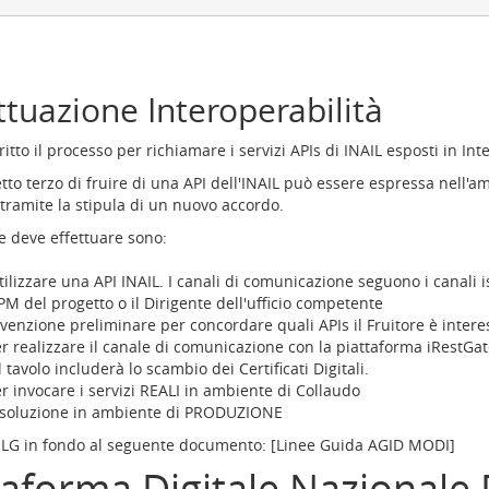
ttuazione Interoperabilità
tto il processo per richiamare i servizi APIs di INAIL esposti in Int
tto terzo di fruire di una API dell'INAIL può essere espressa nell'a
tramite la stipula di un nuovo accordo.
re deve effettuare sono:
ilizzare una API INAIL. I canali di comunicazione seguono i canali is
PM del progetto o il Dirigente dell'ufficio competente
venzione preliminare per concordare quali APIs il Fruitore è intere
per realizzare il canale di comunicazione con la piattaforma iRestGat
avolo includerà lo scambio dei Certificati Digitali.
er invocare i servizi REALI in ambiente di Collaudo
lla soluzione in ambiente di PRODUZIONE
e LG in fondo al seguente documento: [Linee Guida AGID MODI]
aforma Digitale Nazionale 