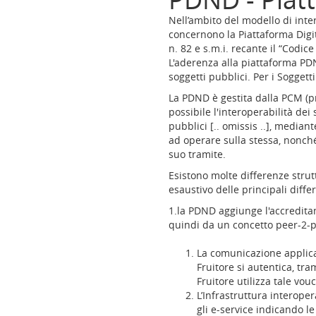
Nell’ambito del modello di inte
concernono la Piattaforma Digita
n. 82 e s.m.i. recante il “Codic
L'aderenza alla piattaforma PDN
soggetti pubblici. Per i Soggetti
La PDND è gestita dalla PCM (pr
possibile l'interoperabilità dei
pubblici [.. omissis ..], mediant
ad operare sulla stessa, nonché 
suo tramite.
Esistono molte differenze strut
esaustivo delle principali diffe
1.la PDND aggiunge l'accreditam
quindi da un concetto peer-2-pe
La comunicazione applicat
Fruitore si autentica, tr
Fruitore utilizza tale vo
L’Infrastruttura interope
gli e-service indicando le 