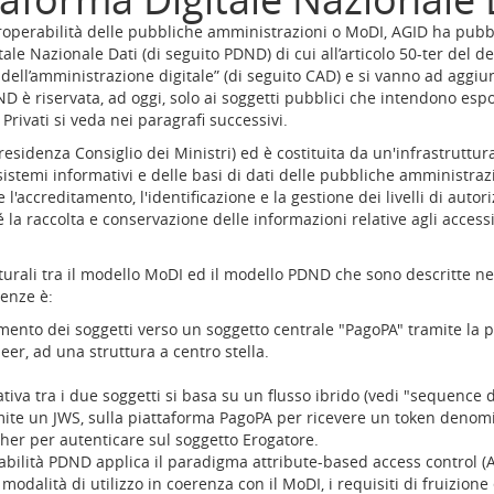
roperabilità delle pubbliche amministrazioni o MoDI, AGID ha pubbli
le Nazionale Dati (di seguito PDND) di cui all’articolo 50-ter del d
e dell’amministrazione digitale” (di seguito CAD) e si vanno ad aggiu
D è riservata, ad oggi, solo ai soggetti pubblici che intendono espor
 Privati si veda nei paragrafi successivi.
esidenza Consiglio dei Ministri) ed è costituita da un'infrastruttu
 sistemi informativi e delle basi di dati delle pubbliche amministrazi
e l'accreditamento, l'identificazione e la gestione dei livelli di autor
la raccolta e conservazione delle informazioni relative agli accessi
turali tra il modello MoDI ed il modello PDND che sono descritte ne
renze è:
ento dei soggetti verso un soggetto centrale "PagoPA" tramite la p
er, ad una struttura a centro stella.
iva tra i due soggetti si basa su un flusso ibrido (vedi "sequence d
amite un JWS, sulla piattaforma PagoPA per ricevere un token denomi
ucher per autenticare sul soggetto Erogatore.
rabilità PDND applica il paradigma attribute-based access control (
modalità di utilizzo in coerenza con il MoDI, i requisiti di fruizione e