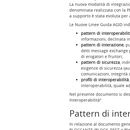
per
La nuova modalità di integrazio
tipologia
denominata realizzata con la P
di
a supporto è stata evoluta per
utenza
Le Nuove Linee Guida AGID indi
(accesskey:
3)
pattern di interoperabili
Menu
informazioni, declinata i
post
pattern di interazione
, p
login
detti message exchange pa
(accesskey:
di erogatori e fruitori;
4)
pattern di sicurezza
, ind
Navigazione
esigenze di sicurezza (au
alternativa
comunicazioni, integrità d
(accesskey:
profili di interoperabilità
5)
interoperabilità, quale a
Servizi
Nel presente documento si descr
e
Interoperabilità"
informazioni
(accesskey:
Pattern di inte
6)
INAIL
nei
In relazione al documento genera
Social
BLOCCANTE (BLOCK_REST o Blocki