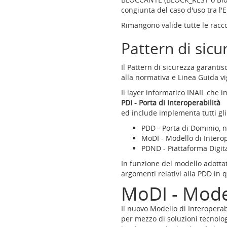
Network
congiunta del caso d'uso tra l'E
(accesskey:
Rimangono valide tutte le racc
7)
Language
Pattern di sicu
version
(accesskey:
Il Pattern di sicurezza garanti
l)
alla normativa e Linea Guida v
Il layer informatico INAIL che 
PDI - Porta di Interoperabilità
ed include implementa tutti gl
PDD - Porta di Dominio, ne
MoDI - Modello di Interop
PDND - Piattaforma Digit
In funzione del modello adottato
argomenti relativi alla PDD in
MoDI - Model
Il nuovo Modello di Interoperab
per mezzo di soluzioni tecnolog