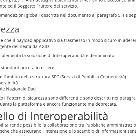
nte ed il Soggetto Fruitore del servizio.
omandazioni globali descritte nel documento al paragrafo 5.4 e seg
rezza
sce che il payload applicativo sia trasmesso in modo sicuro in aderen
igente delineata da AGID.
implementa la soluzione di Interoperabilità è denominato:
i standard ancora in essere:
ll'ambito della struttura SPC (Servizi di Pubblica Connettività)
erabilità
ale Nazionale Dati
 i Pattern di sicurezza sono differenti e sono descritti nei paragraf
 quanto la piattaforma è ancora funzionante ma deprecata.
lo di Interoperabilità
ilità rende possibile la collaborazione tra Pubbliche amministrazion
iche che assicurano l’interazione e lo scambio di informazioni senz