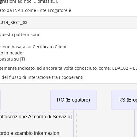
razioni ad hoc [.. omissis..].
icato da INAIL come Ente Erogatore è:
 questo pattern sono:
ione basata su Certificato Client
to in header
basata su JTI
entemente indicato, ed ancora talvolta conosciuto, come: EDAC02 + 
del flusso di interazione tra i cooperanti:
RO (Erogatore)
RS (Erog
ottoscrizione Accordo di Servizio]
ordo e scambio informazioni