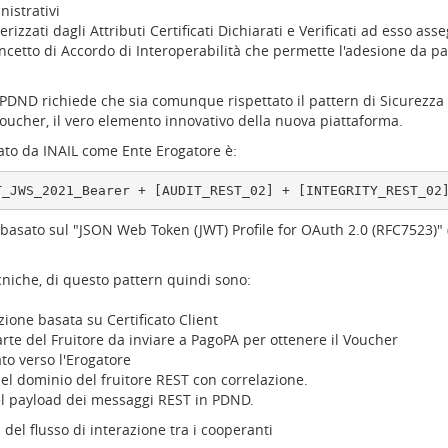
nistrativi
rizzati dagli Attributi Certificati Dichiarati e Verificati ad esso ass
ncetto di Accordo di Interoperabilità che permette l'adesione da pa
 PDND richiede che sia comunque rispettato il pattern di Sicurezza M
voucher, il vero elemento innovativo della nuova piattaforma.
icato da INAIL come Ente Erogatore è:
asato sul "JSON Web Token (JWT) Profile for OAuth 2.0 (RFC7523)"
ecniche, di questo pattern quindi sono:
ione basata su Certificato Client
rte del Fruitore da inviare a PagoPA per ottenere il Voucher
to verso l'Erogatore
 nel dominio del fruitore REST con correlazione.
del payload dei messaggi REST in PDND.
del flusso di interazione tra i cooperanti