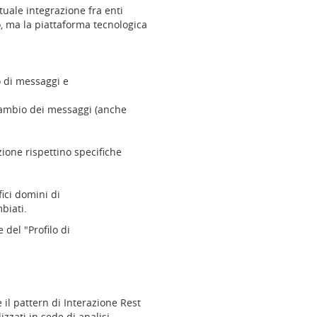
tuale integrazione fra enti
, ma la piattaforma tecnologica
o di messaggi e
cambio dei messaggi (anche
zione rispettino specifiche
ici domini di
biati.
 del "Profilo di
 il pattern di Interazione Rest
zati in sede di analisi