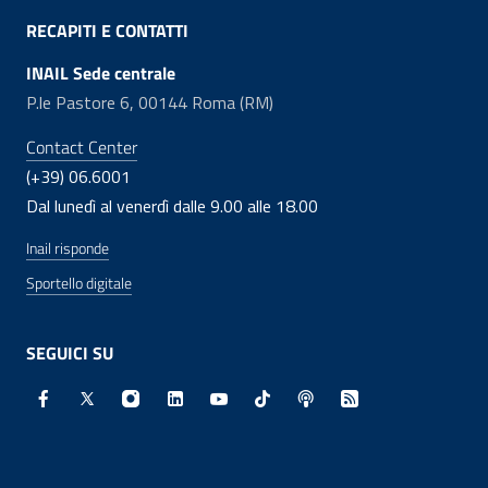
RECAPITI E CONTATTI
INAIL Sede centrale
P.le Pastore 6, 00144 Roma (RM)
Contact Center
(+39) 06.6001
Dal lunedì al venerdì dalle 9.00 alle 18.00
Inail risponde
Sportello digitale
SEGUICI SU
Facebook - Sito esterno - Apertura in nuova finestra
X - Sito esterno - Apertura in nuova finestra
Instagram - Sito esterno - Apertura in nuo
Linkedin - Sito esterno - Apertura in 
Youtube - Sito esterno - Apertur
TikTok - Sito esterno - Ape
Spreaker - Sito estern
Feed RSS - Apert