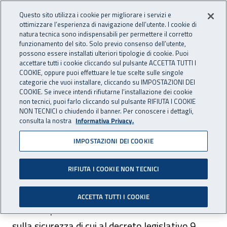
Accedi ai servizi online
For international visitors
Vai al menu principale
Vai al contenuto principale
Questo sito utilizza i cookie per migliorare i servizi e
ottimizzare l’esperienza di navigazione dell’utente. I cookie di
PREVENZIONE
natura tecnica sono indispensabili per permettere il corretto
Apri cerca
Apr
INAIL - Istituto Nazionale per 
E SICUREZZA
funzionamento del sito. Solo previo consenso dell’utente,
possono essere installati ulteriori tipologie di cookie. Puoi
Navigazione principale
accettare tutti i cookie cliccando sul pulsante ACCETTA TUTTI I
COOKIE, oppure puoi effettuare le tue scelte sulle singole
Navigazione - Ti trovi in:
Home Prevenzione E Sicurezza
Prevenzione e sicurezza
categorie che vuoi installare, cliccando su IMPOSTAZIONI DEI
Prevenzione per la salute e la sicurezza sul lavoro
Sistema
COOKIE. Se invece intendi rifiutarne l’installazione dei cookie
non tecnici, puoi farlo cliccando sul pulsante RIFIUTA I COOKIE
informativo nazionale per la prevenzione (SINP)
NON TECNICI o chiudendo il banner. Per conoscere i dettagli,
consulta la nostra
Informativa Privacy.
Sistema informativo
IMPOSTAZIONI DEI COOKIE
nazionale per la
prevenzione (SINP)
RIFIUTA I COOKIE NON TECNICI
ACCETTA TUTTI I COOKIE
Come disposto dall’articolo 8 del Testo unico
sulla sicurezza di cui al decreto legislativo 9