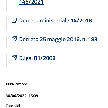
146/2021
Sito esterno : apre una nuova finestra
Decreto ministeriale 14/2018
Sito esterno : apre una nuova finestra
Decreto 25 maggio 2016, n. 183
Sito esterno : apre una nuova finestra
D.lgs. 81/2008
Condivisione social
Pubblicazione
30/06/2022, 15:09
Condividi