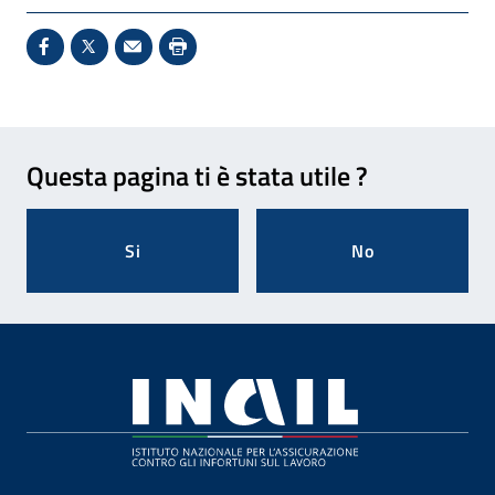
Condividi su Facebook - Sito esterno - Apertura in 
X - Sito esterno - Apertura in nuova finestra
Invio Mail: apre il programma di posta el
Stampa pagina: scelta meno ecologic
Feedback
Questa pagina ti è stata utile ?
Si
No
Footer