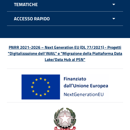
TEMATICHE
APRI 
ACCESSO RAPIDO
APRI 
PNRR 2021-2026 – Next Generation EU (DL 77/2021) - Progetti
"Digitalizzazione dell’INAIL" e "Migrazione della Piattaforma Data
Lake/Data Hub al PSN"