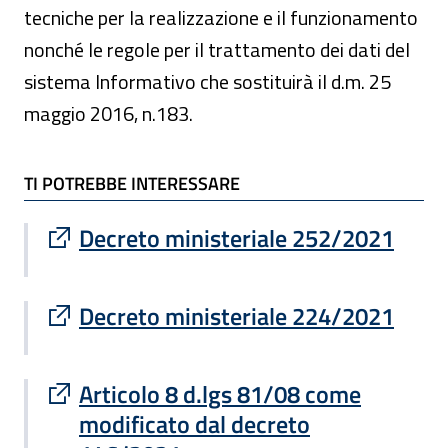
tecniche per la realizzazione e il funzionamento
nonché le regole per il trattamento dei dati del
sistema Informativo che sostituirà il d.m. 25
maggio 2016, n.183.
TI POTREBBE INTERESSARE
TI POTREBBE INTERESSARE
Sito esterno : apre una nuova finestra
Decreto ministeriale 252/2021
Sito esterno : apre una nuova finestra
Decreto ministeriale 224/2021
Sito esterno : apre una nuova finestra
Articolo 8 d.lgs 81/08 come
modificato dal decreto