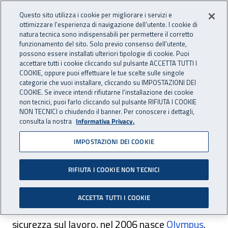
Accedi ai servizi online
For international visitors
Vai al menu principale
Vai al contenuto principale
Questo sito utilizza i cookie per migliorare i servizi e
ottimizzare l’esperienza di navigazione dell’utente. I cookie di
PREVENZIONE
natura tecnica sono indispensabili per permettere il corretto
Apri cerca
Apr
INAIL - Istituto Nazionale per 
E SICUREZZA
funzionamento del sito. Solo previo consenso dell’utente,
possono essere installati ulteriori tipologie di cookie. Puoi
Navigazione principale
accettare tutti i cookie cliccando sul pulsante ACCETTA TUTTI I
COOKIE, oppure puoi effettuare le tue scelte sulle singole
Navigazione - Ti trovi in:
Home Prevenzione E Sicurezza
Prevenzione e sicurezza
categorie che vuoi installare, cliccando su IMPOSTAZIONI DEI
Normativa di riferimento
Olympus
COOKIE. Se invece intendi rifiutarne l’installazione dei cookie
non tecnici, puoi farlo cliccando sul pulsante RIFIUTA I COOKIE
NON TECNICI o chiudendo il banner. Per conoscere i dettagli,
Olympus
consulta la nostra
Informativa Privacy.
IMPOSTAZIONI DEI COOKIE
Al fine di monitorare l’evoluzione della
RIFIUTA I COOKIE NON TECNICI
produzione legislativa e dell’elaborazione
giurisprudenziale nazionale comunitaria e
ACCETTA TUTTI I COOKIE
regionale di merito e di legittimità in tema di
sicurezza sul lavoro, nel 2006 nasce
Olympus
.