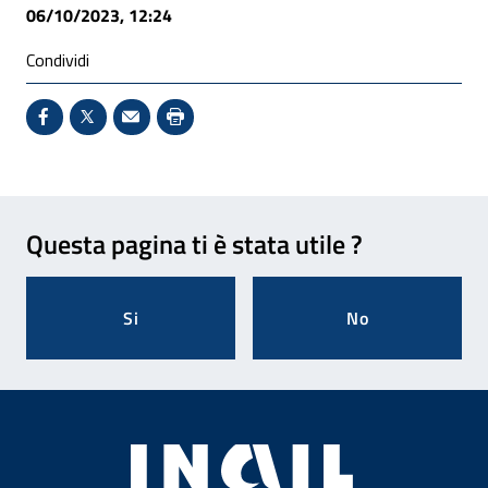
06/10/2023, 12:24
Condividi
Condividi su Facebook - Sito esterno - Apertura in 
X - Sito esterno - Apertura in nuova finestra
Invio Mail: apre il programma di posta el
Stampa pagina: scelta meno ecologic
Feedback
Questa pagina ti è stata utile ?
Si
No
Footer