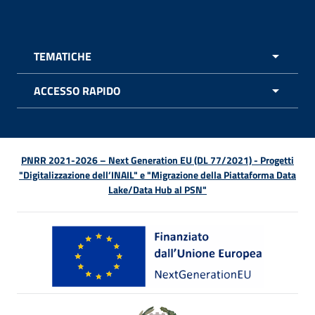
TEMATICHE
APRI 
ACCESSO RAPIDO
APRI 
PNRR 2021-2026 – Next Generation EU (DL 77/2021) - Progetti
"Digitalizzazione dell’INAIL" e "Migrazione della Piattaforma Data
Lake/Data Hub al PSN"