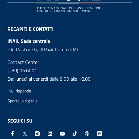
RECAPITI E CONTATTI
INAIL Sede centrale
P.le Pastore 6, 00144 Roma (RM)
Contact Center
(+39) 06.6001
Dal lunedì al venerdì dalle 9.00 alle 18.00
Inail risponde
Sportello digitale
SEGUICI SU
Facebook - Sito esterno - Apertura in nuova finestra
X - Sito esterno - Apertura in nuova finestra
Instagram - Sito esterno - Apertura in nuo
Linkedin - Sito esterno - Apertura in 
Youtube - Sito esterno - Apertur
TikTok - Sito esterno - Ape
Spreaker - Sito estern
Feed RSS - Apert