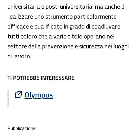
universitaria e post-universitaria, ma anche di
realizzare uno strumento particolarmente
efficace e qualificato in grado di coadiuvare
tutti coloro che a vario titolo operano nel
settore della prevenzione e sicurezza nei luoghi
di lavoro.
TI POTREBBE INTERESSARE
TI POTREBBE INTERESSARE
Sito esterno : apre una nuova finestra
Olympus
Condivisione social
Pubblicazione