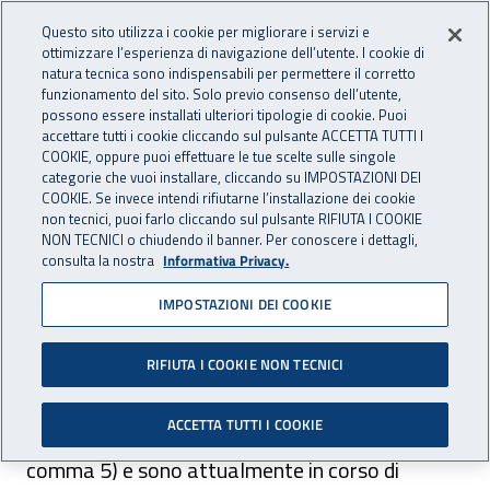
Accedi ai servizi online
For international visitors
Vai al menu principale
Vai al contenuto principale
Questo sito utilizza i cookie per migliorare i servizi e
ottimizzare l’esperienza di navigazione dell’utente. I cookie di
PREVENZIONE
natura tecnica sono indispensabili per permettere il corretto
Apri cerca
Apr
INAIL - Istituto Nazionale per 
E SICUREZZA
funzionamento del sito. Solo previo consenso dell’utente,
possono essere installati ulteriori tipologie di cookie. Puoi
Navigazione principale
accettare tutti i cookie cliccando sul pulsante ACCETTA TUTTI I
COOKIE, oppure puoi effettuare le tue scelte sulle singole
Navigazione - Ti trovi in:
Home Prevenzione E Sicurezza
Prevenzione e sicurezza
categorie che vuoi installare, cliccando su IMPOSTAZIONI DEI
Finanziamenti per la sicurezza
Incentivi alle imprese
COOKIE. Se invece intendi rifiutarne l’installazione dei cookie
non tecnici, puoi farlo cliccando sul pulsante RIFIUTA I COOKIE
Storico bando Isi
Bando Isi 2010
NON TECNICI o chiudendo il banner. Per conoscere i dettagli,
consulta la nostra
Informativa Privacy.
Bando Isi 2010
IMPOSTAZIONI DEI COOKIE
Si è conclusa la fase di ammissione ai
RIFIUTA I COOKIE NON TECNICI
finanziamenti Isi Inail 2010 (in attuazione del
ACCETTA TUTTI I COOKIE
d.lgs. 81/2008 e del d.lgs. 106/2009, art. 11,
comma 5) e sono attualmente in corso di