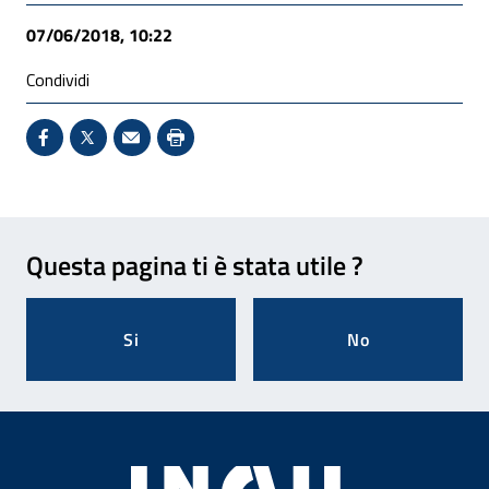
07/06/2018, 10:22
Condividi
Condividi su Facebook - Sito esterno - Apertura in 
X - Sito esterno - Apertura in nuova finestra
Invio Mail: apre il programma di posta el
Stampa pagina: scelta meno ecologic
Feedback
Questa pagina ti è stata utile ?
Si
No
Footer