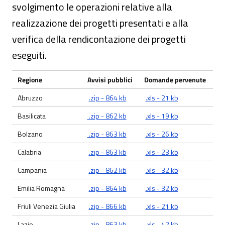
svolgimento le operazioni relative alla
realizzazione dei progetti presentati e alla
verifica della rendicontazione dei progetti
eseguiti.
Regione
Avvisi pubblici
Domande pervenute
Abruzzo
.zip - 864 kb
.xls - 21 kb
Basilicata
.zip - 862 kb
.xls - 19 kb
Bolzano
.zip - 863 kb
.xls - 26 kb
Calabria
.zip - 863 kb
.xls - 23 kb
Campania
.zip - 862 kb
.xls - 32 kb
Emilia Romagna
.zip - 864 kb
.xls - 32 kb
Friuli Venezia Giulia
.zip - 866 kb
.xls - 21 kb
Lazio
.zip - 863 kb
.xls - 42 kb