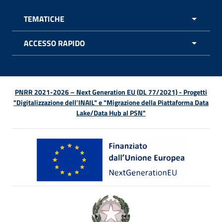
TEMATICHE
APRI 
ACCESSO RAPIDO
APRI 
PNRR 2021-2026 – Next Generation EU (DL 77/2021) - Progetti
"Digitalizzazione dell’INAIL" e "Migrazione della Piattaforma Data
Lake/Data Hub al PSN"