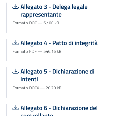
Scarica file:
Formato DOC — Dimensione 67.00 kB
Allegato 3 - Delega legale
rappresentante
Formato DOC — 67.00 kB
Scarica file:
Formato PDF — Dimensione 546.16 k
Allegato 4 - Patto di integrità
Formato PDF — 546.16 kB
Scarica file:
Formato DOCX — Dimensione 20.20 k
Allegato 5 - Dichiarazione di
intenti
Formato DOCX — 20.20 kB
Scarica file:
Formato DOC — Dimensione 56.00 kB
Allegato 6 - Dichiarazione del
controllante