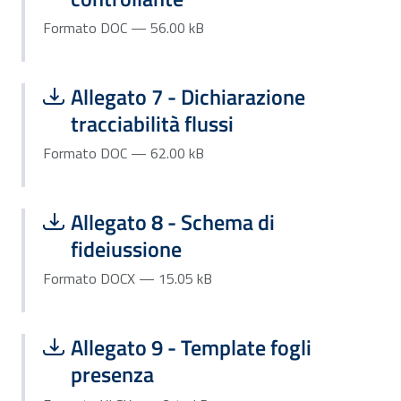
Formato DOC — 56.00 kB
Scarica file:
Formato DOC — Dimensione 62.00 kB
Allegato 7 - Dichiarazione
tracciabilità flussi
Formato DOC — 62.00 kB
Scarica file:
Formato DOCX — Dimensione 15.05 k
Allegato 8 - Schema di
fideiussione
Formato DOCX — 15.05 kB
Scarica file:
Formato XLSX — Dimensione 12.47 kB
Allegato 9 - Template fogli
presenza