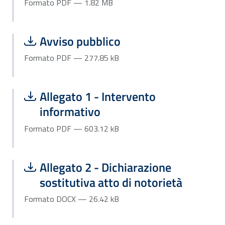
Formato PDF — 1.82 MB
Scarica file:
Formato PDF — Dimensione 277.85 k
Avviso pubblico
Formato PDF — 277.85 kB
Scarica file:
Formato PDF — Dimensione 603.12 k
Allegato 1 - Intervento
informativo
Formato PDF — 603.12 kB
Scarica file:
Formato DOCX — Dimensione 26.42 k
Allegato 2 - Dichiarazione
sostitutiva atto di notorietà
Formato DOCX — 26.42 kB