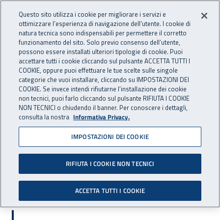
Accedi ai servizi online
For international visitors
Vai al menu principale
Vai al contenuto principale
Questo sito utilizza i cookie per migliorare i servizi e
ottimizzare l’esperienza di navigazione dell’utente. I cookie di
PREVENZIONE
natura tecnica sono indispensabili per permettere il corretto
Apri cerca
Apr
INAIL - Istituto Nazionale per 
E SICUREZZA
funzionamento del sito. Solo previo consenso dell’utente,
possono essere installati ulteriori tipologie di cookie. Puoi
Navigazione principale
accettare tutti i cookie cliccando sul pulsante ACCETTA TUTTI I
COOKIE, oppure puoi effettuare le tue scelte sulle singole
Navigazione - Ti trovi in:
Home Prevenzione E Sicurezza
Prevenzione e sicurezza
categorie che vuoi installare, cliccando su IMPOSTAZIONI DEI
Finanziamenti per la sicurezza
COOKIE. Se invece intendi rifiutarne l’installazione dei cookie
non tecnici, puoi farlo cliccando sul pulsante RIFIUTA I COOKIE
Finanziamenti ad enti ed organismi
NON TECNICI o chiudendo il banner. Per conoscere i dettagli,
Avvisi pubblici infortuni domestici
Avviso pubblico infortuni in
consulta la nostra
Informativa Privacy.
ambito domestico 2022
IMPOSTAZIONI DEI COOKIE
Avviso pubblico infortuni in
ambito domestico 2022
RIFIUTA I COOKIE NON TECNICI
ACCETTA TUTTI I COOKIE