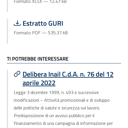
Formato XLSX — 12.47 kB
Scarica file:
Formato PDF — Dimensione 535.37 k
Estratto GURI
Formato PDF — 535.37 kB
TI POTREBBE INTERESSARE
Delibera Inail C.d.A. n. 76 del 12
aprile 2022
Legge 3 dicembre 1999, n. 493 e successive
modificazioni – Attività promozionali e di sviluppo
delle politiche di salute e sicurezza sul lavoro.
Predisposizione di un avviso pubblico per il
finanziamento di una campagna di informazione per