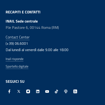
RECAPITI E CONTATTI
INAIL Sede centrale
P.le Pastore 6, 00144 Roma (RM)
Contact Center
(+39) 06.6001
Dal lunedì al venerdì dalle 9.00 alle 18.00
Inail risponde
Sportello digitale
SEGUICI SU
Facebook - Sito esterno - Apertura in nuova finestra
X - Sito esterno - Apertura in nuova finestra
Instagram - Sito esterno - Apertura in nuo
Linkedin - Sito esterno - Apertura in 
Youtube - Sito esterno - Apertur
TikTok - Sito esterno - Ape
Spreaker - Sito estern
Feed RSS - Apert