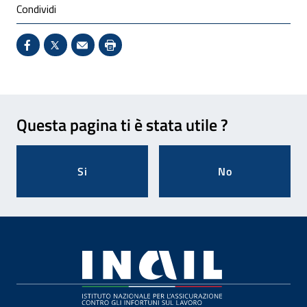
Condividi
Condividi su Facebook - Sito esterno - Apertura in 
X - Sito esterno - Apertura in nuova finestra
Invio Mail: apre il programma di posta el
Stampa pagina: scelta meno ecologic
Feedback
Questa pagina ti è stata utile ?
Si
No
Footer