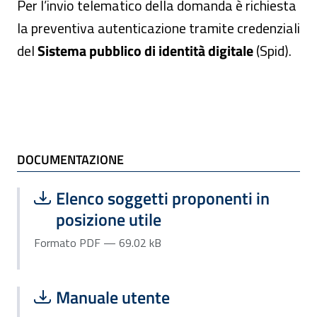
Per l’invio telematico della domanda è richiesta
la preventiva autenticazione tramite credenziali
del
Sistema pubblico di identità digitale
(Spid).
DOCUMENTAZIONE e TI POTREBBE INTE
DOCUMENTAZIONE
Scarica file:
Formato PDF — Dimensione 69.02 kB
Elenco soggetti proponenti in
posizione utile
Formato PDF — 69.02 kB
Scarica file:
Formato PDF — Dimensione 1.82 MB
Manuale utente