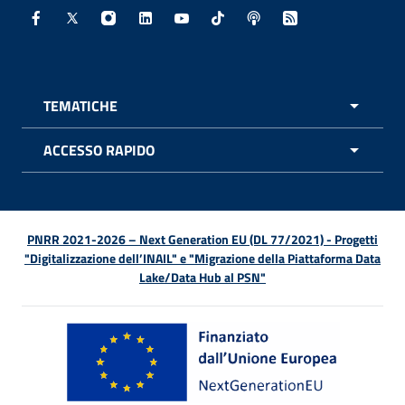
Facebook - Sito esterno - Apertura in nuova finestra
X - Sito esterno - Apertura in nuova finestra
Instagram - Sito esterno - Apertura in nuo
Linkedin - Sito esterno - Apertura in 
Youtube - Sito esterno - Apertur
TikTok - Sito esterno - Ape
Spreaker - Sito estern
Feed RSS - Apert
TEMATICHE
APRI 
ACCESSO RAPIDO
APRI 
PNRR 2021-2026 – Next Generation EU (DL 77/2021) - Progetti
"Digitalizzazione dell’INAIL" e "Migrazione della Piattaforma Data
Lake/Data Hub al PSN"