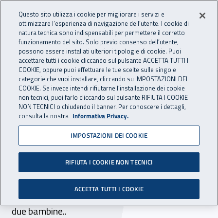
Accedi ai servizi online
For international visitors
Vai al menu principale
Vai al contenuto principale
Questo sito utilizza i cookie per migliorare i servizi e
ottimizzare l’esperienza di navigazione dell’utente. I cookie di
INAIL - Istituto Nazionale per 
natura tecnica sono indispensabili per permettere il corretto
Apri cerca
Apr
funzionamento del sito. Solo previo consenso dell’utente,
possono essere installati ulteriori tipologie di cookie. Puoi
Navigazione principale
accettare tutti i cookie cliccando sul pulsante ACCETTA TUTTI I
COOKIE, oppure puoi effettuare le tue scelte sulle singole
Navigazione - Ti trovi in:
Home
Istituto
Struttura organizzativa
Uffici Centrali
categorie che vuoi installare, cliccando su IMPOSTAZIONI DEI
Direzione centrale assistenza protesica e riabilitazione
COOKIE. Se invece intendi rifiutarne l’installazione dei cookie
non tecnici, puoi farlo cliccando sul pulsante RIFIUTA I COOKIE
Centri protesici e riabilitativi
Storie
La storia di Daniela
NON TECNICI o chiudendo il banner. Per conoscere i dettagli,
consulta la nostra
Informativa Privacy.
La storia di Daniela
IMPOSTAZIONI DEI COOKIE
Ha subito una doppia amputazione a 17 anni,
dopo un investimento. Nella vita ha cambiato
RIFIUTA I COOKIE NON TECNICI
varie protesi: non l'abbandonano mai. Le ha
ACCETTA TUTTI I COOKIE
tenute anche in sala parto: oggi è mamma di
due bambine..