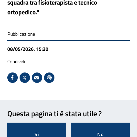
squadra tra fisioterapista e tecnico
ortopedico."
Condivisione social
Pubblicazione
08/05/2026, 15:30
Condividi
Condividi su Facebook - Sito esterno - Apertura in 
X - Sito esterno - Apertura in nuova finestra
Invio Mail: apre il programma di posta el
Stampa pagina: scelta meno ecologic
Feedback
Questa pagina ti è stata utile ?
Si
No