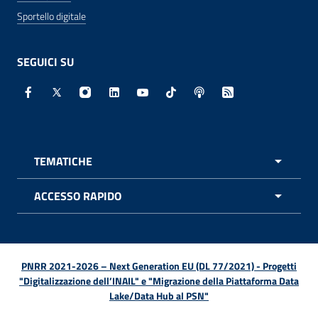
Sportello digitale
SEGUICI SU
Facebook - Sito esterno - Apertura in nuova finestra
X - Sito esterno - Apertura in nuova finestra
Instagram - Sito esterno - Apertura in nuo
Linkedin - Sito esterno - Apertura in 
Youtube - Sito esterno - Apertur
TikTok - Sito esterno - Ape
Spreaker - Sito estern
Feed RSS - Apert
TEMATICHE
APRI 
ACCESSO RAPIDO
APRI 
PNRR 2021-2026 – Next Generation EU (DL 77/2021) - Progetti
"Digitalizzazione dell’INAIL" e "Migrazione della Piattaforma Data
Lake/Data Hub al PSN"