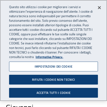
Accedi ai servizi online
For international visitors
Vai al menu principale
Vai al contenuto principale
Questo sito utilizza i cookie per migliorare i servizi e
ottimizzare l’esperienza di navigazione dell’utente. I cookie di
INAIL - Istituto Nazionale per 
natura tecnica sono indispensabili per permettere il corretto
Apri cerca
Apr
funzionamento del sito. Solo previo consenso dell’utente,
possono essere installati ulteriori tipologie di cookie. Puoi
Navigazione principale
accettare tutti i cookie cliccando sul pulsante ACCETTA TUTTI I
COOKIE, oppure puoi effettuare le tue scelte sulle singole
Navigazione - Ti trovi in:
Home
Istituto
Struttura organizzativa
Uffici Centrali
categorie che vuoi installare, cliccando su IMPOSTAZIONI DEI
Direzione centrale assistenza protesica e riabilitazione
COOKIE. Se invece intendi rifiutarne l’installazione dei cookie
non tecnici, puoi farlo cliccando sul pulsante RIFIUTA I COOKIE
Centri protesici e riabilitativi
Storie
La storia di Giovanni
NON TECNICI o chiudendo il banner. Per conoscere i dettagli,
consulta la nostra
Informativa Privacy.
La storia di Giovanni
IMPOSTAZIONI DEI COOKIE
Lavora da tre anni nella sala protesi
transfemorale amputazione sopra ginocchio:
RIFIUTA I COOKIE NON TECNICI
qui si fanno le prove dei pazienti con le protesi.
ACCETTA TUTTI I COOKIE