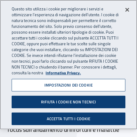
Accedi ai servizi online
For international visitors
Vai al menu principale
Vai al contenuto principale
Questo sito utilizza i cookie per migliorare i servizi e
ottimizzare l’esperienza di navigazione dell’utente. I cookie di
INAIL - Istituto Nazionale per 
natura tecnica sono indispensabili per permettere il corretto
Apri cerca
Apr
funzionamento del sito. Solo previo consenso dell’utente,
possono essere installati ulteriori tipologie di cookie. Puoi
Navigazione principale
accettare tutti i cookie cliccando sul pulsante ACCETTA TUTTI I
COOKIE, oppure puoi effettuare le tue scelte sulle singole
Navigazione - Ti trovi in:
Home
Inail comunica
Pubblicazioni
Rapporti e relazioni INAIL
categorie che vuoi installare, cliccando su IMPOSTAZIONI DEI
COOKIE. Se invece intendi rifiutarne l’installazione dei cookie
non tecnici, puoi farlo cliccando sul pulsante RIFIUTA I COOKIE
Relazione annuale 2023
NON TECNICI o chiudendo il banner. Per conoscere i dettagli,
consulta la nostra
Informativa Privacy.
Nella Relazione del presidente dell’Inail, Fabrizio
IMPOSTAZIONI DEI COOKIE
D’Ascenzo, i principali risultati raggiunti negli
ambiti della ricerca, della prevenzione, della
RIFIUTA I COOKIE NON TECNICI
riabilitazione e degli investimenti, gli aspetti
evolutivi per affrontare le sfide del futuro e un
ACCETTA TUTTI I COOKIE
focus sull’andamento di infortuni e malattie