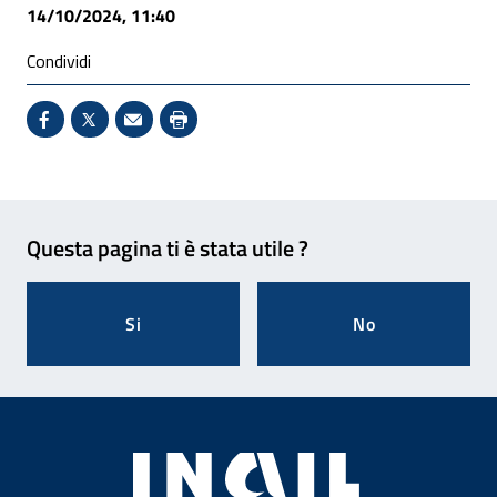
14/10/2024, 11:40
Condividi
Condividi su Facebook - Sito esterno - Apertura in 
X - Sito esterno - Apertura in nuova finestra
Invio Mail: apre il programma di posta el
Stampa pagina: scelta meno ecologic
Feedback
Questa pagina ti è stata utile ?
Si
No
Footer