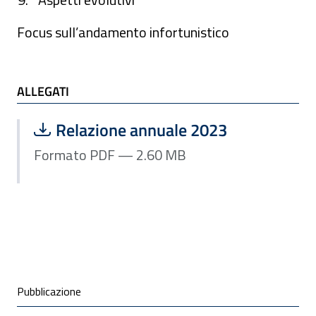
Focus sull’andamento infortunistico
ALLEGATI
Scarica file:
Formato PDF — Dimensione 2.60 MB
Relazione annuale 2023
Formato PDF — 2.60 MB
ALLEGATI
Condivisione social
Pubblicazione