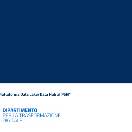
 Piattaforma Data Lake/Data Hub al PSN"