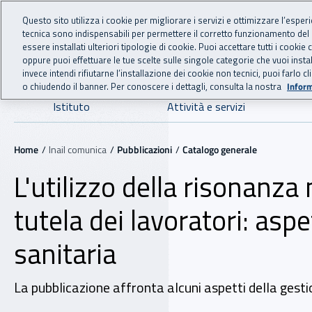
For international visitors
Vai al menu principale
Vai al contenuto principale
Questo sito utilizza i cookie per migliorare i servizi e ottimizzare l’esper
tecnica sono indispensabili per permettere il corretto funzionamento del
INAIL - Istituto Nazionale
essere installati ulteriori tipologie di cookie. Puoi accettare tutti i cook
oppure puoi effettuare le tue scelte sulle singole categorie che vuoi ins
invece intendi rifiutarne l’installazione dei cookie non tecnici, puoi farl
o chiudendo il banner. Per conoscere i dettagli, consulta la nostra
Inform
Navigazione principale
Istituto
Attività e servizi
Navigazione - Ti trovi in:
Home
Inail comunica
Pubblicazioni
Catalogo generale
L'utilizzo della risonanza 
tutela dei lavoratori: aspe
sanitaria
La pubblicazione affronta alcuni aspetti della gest