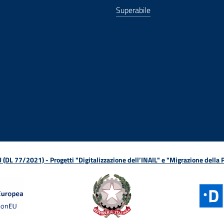
Superabile
ova finestra
in nuova finestra
tura in nuova finestra
 Apertura in nuova finestra
sterno - Apertura in nuova finestra
Apertura nella stessa finestra
L 77/2021) - Progetti "Digitalizzazione dell’INAIL" e "Migrazione della