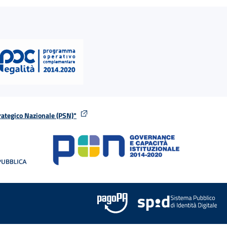
rategico Nazionale (PSN)"
tra
nella stessa finestra