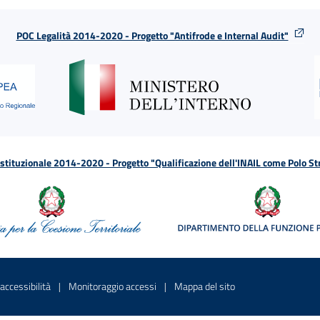
POC Legalità 2014-2020 - Progetto "Antifrode e Internal Audit"
tituzionale 2014-2020 - Progetto "Qualificazione dell'INAIL come Polo St
a
 in una nuova finestra
Sito interno - Apre in una nuova finestra
Sito interno - Apre in una nuova fines
Sito interno - Apre 
accessibilità
Monitoraggio accessi
Mappa del sito