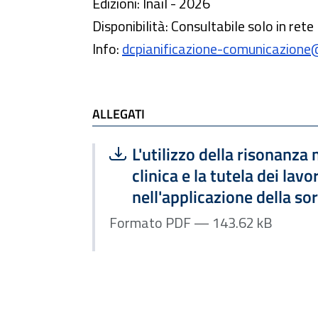
Edizioni: Inail - 2026
Disponibilità: Consultabile solo in rete
Info:
dcpianificazione-comunicazione@i
ALLEGATI
Scarica file:
Formato PDF — Dimensione
L'utilizzo della risonanza
clinica e la tutela dei lavo
nell'applicazione della so
Formato PDF — 143.62 kB