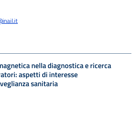
nail.it
 143.62 kB
 magnetica nella diagnostica e ricerca
ratori: aspetti di interesse
rveglianza sanitaria