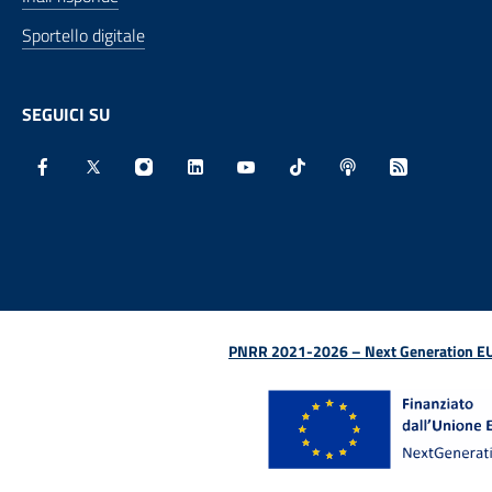
Sportello digitale
SEGUICI SU
Facebook - Sito esterno - Apertura in nuova finestra
X - Sito esterno - Apertura in nuova finestra
Instagram - Sito esterno - Apertura in nu
Linkedin - Sito esterno - Apertura 
Youtube - Sito esterno - Aper
TikTok - Sito esterno -
Spreaker - Sito e
Feed RSS - 
PNRR 2021-2026 – Next Generation EU (D