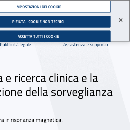
Accedi ai servizi online
IMPOSTAZIONI DEI COOKIE
gli Infortuni sul Lavoro
RIFIUTA I COOKIE NON TECNICI
Facebook - Sito esterno - Apertura in nuova finestra
X - Sito esterno - Apertura in nuova finestra
Instagram - Sito esterno - Apertura in 
Linkedin - Sito esterno - Apertur
Youtube - Sito esterno - A
Tiktok - Sito estern
Spreaker - Si
Feed R
in:
tutto INAIL.it
Avvia r
ACCETTA TUTTI I COOKIE
Dove cercare:
Pubblicità legale
Assistenza e supporto
e ricerca clinica e la
azione della sorveglianza
era in risonanza magnetica.