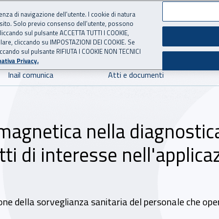
ienza di navigazione dell’utente. I cookie di natura
 sito. Solo previo consenso dell’utente, possono
 per l'Assicurazione contro 
ie cliccando sul pulsante ACCETTA TUTTI I COOKIE,
tallare, cliccando su IMPOSTAZIONI DEI COOKIE. Se
o cliccando sul pulsante RIFIUTA I COOKIE NON TECNICI
ativa Privacy.
Inail comunica
Atti e documenti
magnetica nella diagnostica 
tti di interesse nell'applic
ione della sorveglianza sanitaria del personale che op