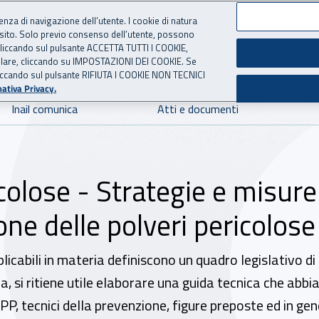
ienza di navigazione dell’utente. I cookie di natura
 sito. Solo previo consenso dell’utente, possono
 per l'Assicurazione contro 
ie cliccando sul pulsante ACCETTA TUTTI I COOKIE,
tallare, cliccando su IMPOSTAZIONI DEI COOKIE. Se
o cliccando sul pulsante RIFIUTA I COOKIE NON TECNICI
ativa Privacy.
Inail comunica
Atti e documenti
colose - Strategie e misure 
e delle polveri pericolose 
licabili in materia definiscono un quadro legislativo di
a, si ritiene utile elaborare una guida tecnica che abbia
PP, tecnici della prevenzione, figure preposte ed in gener