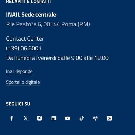
RECAPITI E CONTATTI
INAIL Sede centrale
P.le Pastore 6, 00144 Roma (RM)
Contact Center
(+39) 06.6001
Dal lunedì al venerdì dalle 9.00 alle 18.00
Inail risponde
Sportello digitale
SEGUICI SU
Facebook - Sito esterno - Apertura in nuova finestra
X - Sito esterno - Apertura in nuova finestra
Instagram - Sito esterno - Apertura in nu
Linkedin - Sito esterno - Apertura 
Youtube - Sito esterno - Aper
TikTok - Sito esterno -
Spreaker - Sito e
Feed RSS - 