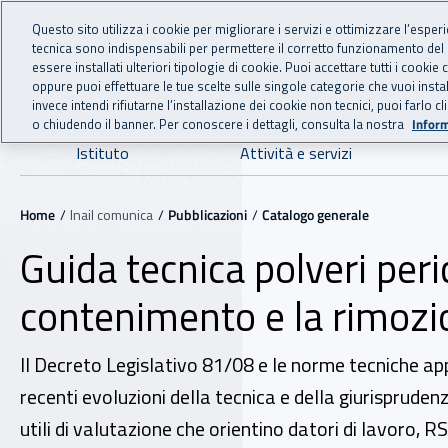
For international visitors
Vai al menu principale
Vai al contenuto principale
Questo sito utilizza i cookie per migliorare i servizi e ottimizzare l’esper
tecnica sono indispensabili per permettere il corretto funzionamento del
INAIL - Istituto Nazionale
essere installati ulteriori tipologie di cookie. Puoi accettare tutti i cook
oppure puoi effettuare le tue scelte sulle singole categorie che vuoi ins
invece intendi rifiutarne l’installazione dei cookie non tecnici, puoi farl
o chiudendo il banner. Per conoscere i dettagli, consulta la nostra
Inform
Navigazione principale
Istituto
Attività e servizi
Navigazione - Ti trovi in:
Home
Inail comunica
Pubblicazioni
Catalogo generale
Guida tecnica polveri peri
contenimento e la rimozion
Il Decreto Legislativo 81/08 e le norme tecniche app
recenti evoluzioni della tecnica e della giurisprudenz
utili di valutazione che orientino datori di lavoro, RS