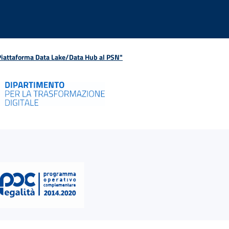
 Piattaforma Data Lake/Data Hub al PSN"