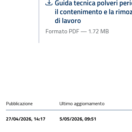
Scarica file:
Formato PDF — Dimensione
Guida tecnica polveri peri
il contenimento e la rimoz
di lavoro
Formato PDF — 1.72 MB
ALLEGATI
Condivisione social
Pubblicazione
Ultimo aggiornamento
27/04/2026, 14:17
5/05/2026, 09:51