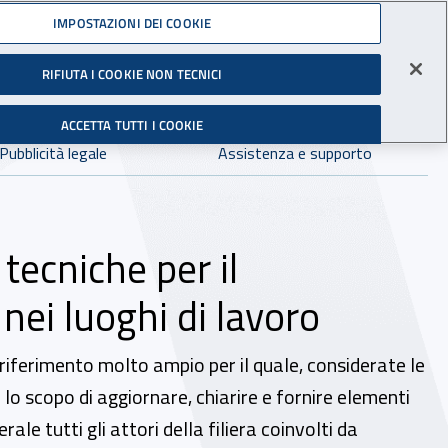
Accedi ai servizi online
IMPOSTAZIONI DEI COOKIE
gli Infortuni sul Lavoro
RIFIUTA I COOKIE NON TECNICI
Facebook - Sito esterno - Apertura in nuova finestra
X - Sito esterno - Apertura in nuova finestra
Instagram - Sito esterno - Apertura in 
Linkedin - Sito esterno - Apertur
Youtube - Sito esterno - A
Tiktok - Sito estern
Spreaker - Si
Feed R
in:
tutto INAIL.it
Avvia r
ACCETTA TUTTI I COOKIE
Dove cercare:
Pubblicità legale
Assistenza e supporto
tecniche per il
nei luoghi di lavoro
 riferimento molto ampio per il quale, considerate le
 lo scopo di aggiornare, chiarire e fornire elementi
ale tutti gli attori della filiera coinvolti da