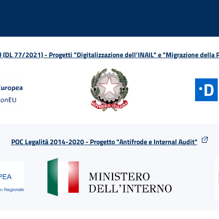
L 77/2021) - Progetti "Digitalizzazione dell’INAIL" e "Migrazione della
POC Legalità 2014-2020 - Progetto "Antifrode e Internal Audit"