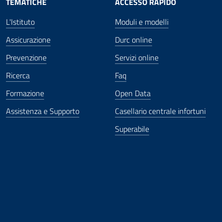
TEMATICHE
ACCESSO RAPIDO
L'Istituto
Moduli e modelli
Assicurazione
Durc online
Prevenzione
Servizi online
Ricerca
Faq
Formazione
Open Data
Assistenza e Supporto
Casellario centrale infortuni
Superabile
ova finestra
in nuova finestra
tura in nuova finestra
 Apertura in nuova finestra
sterno - Apertura in nuova finestra
Apertura nella stessa finestra