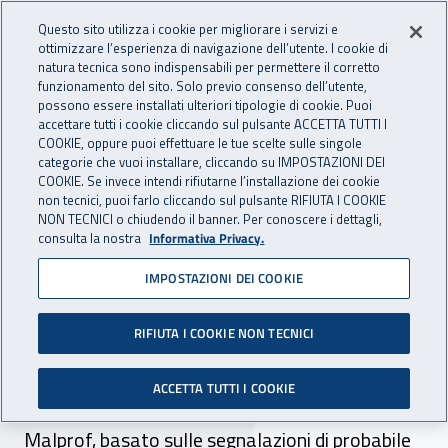
Accedi ai servizi online
For international visitors
Vai al menu principale
Vai al contenuto principale
Questo sito utilizza i cookie per migliorare i servizi e
ottimizzare l’esperienza di navigazione dell’utente. I cookie di
INAIL - Istituto Nazionale per 
natura tecnica sono indispensabili per permettere il corretto
Apri cerca
Apr
funzionamento del sito. Solo previo consenso dell’utente,
possono essere installati ulteriori tipologie di cookie. Puoi
Navigazione principale
accettare tutti i cookie cliccando sul pulsante ACCETTA TUTTI I
COOKIE, oppure puoi effettuare le tue scelte sulle singole
Navigazione - Ti trovi in:
Home
Inail comunica
Pubblicazioni
Catalogo generale
categorie che vuoi installare, cliccando su IMPOSTAZIONI DEI
COOKIE. Se invece intendi rifiutarne l’installazione dei cookie
non tecnici, puoi farlo cliccando sul pulsante RIFIUTA I COOKIE
Il dodicesimo rapporto Inail
NON TECNICI o chiudendo il banner. Per conoscere i dettagli,
consulta la nostra
Informativa Privacy.
– Regioni sulle malattie
IMPOSTAZIONI DEI COOKIE
professionali
RIFIUTA I COOKIE NON TECNICI
Il dodicesimo rapporto Inail-Regioni sulle
malattie professionali, riferito agli anni 2021-
ACCETTA TUTTI I COOKIE
2022, include i dati del Sistema di sorveglianza
Malprof, basato sulle segnalazioni di probabile