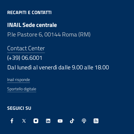
RECAPITI E CONTATTI
INAIL Sede centrale
P.le Pastore 6, 00144 Roma (RM)
Contact Center
(+39) 06.6001
Dal lunedì al venerdì dalle 9.00 alle 18.00
Inail risponde
Sportello digitale
SEGUICI SU
Facebook - Sito esterno - Apertura in nuova finestra
X - Sito esterno - Apertura in nuova finestra
Instagram - Sito esterno - Apertura in nuo
Linkedin - Sito esterno - Apertura in 
Youtube - Sito esterno - Apertur
TikTok - Sito esterno - Ape
Spreaker - Sito estern
Feed RSS - Apert