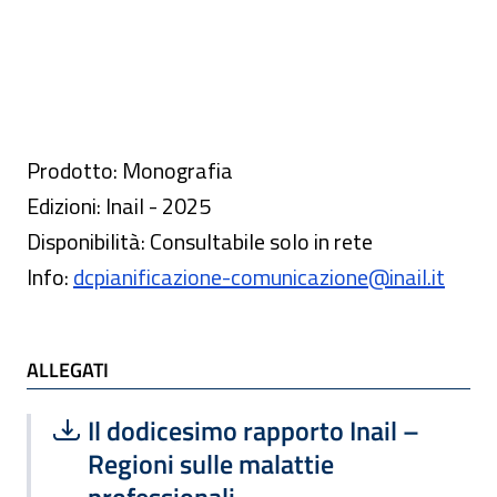
Prodotto: Monografia
Edizioni: Inail - 2025
Disponibilità: Consultabile solo in rete
Info:
dcpianificazione-comunicazione@inail.it
ALLEGATI
Scarica file:
Formato PDF — Dimensione 14.09 MB
Il dodicesimo rapporto Inail –
Regioni sulle malattie
professionali