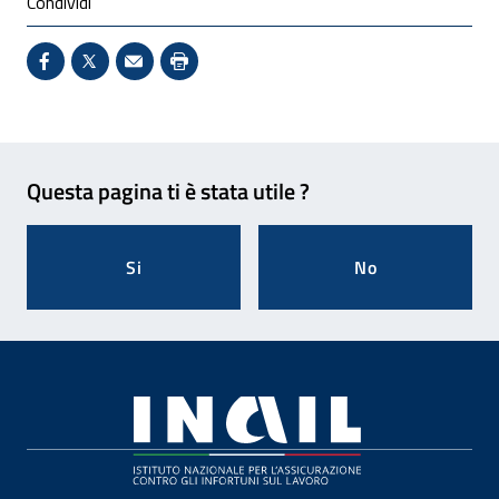
Condividi
Condividi su Facebook - Sito esterno - Apertura in 
X - Sito esterno - Apertura in nuova finestra
Invio Mail: apre il programma di posta el
Stampa pagina: scelta meno ecologic
Feedback
Questa pagina ti è stata utile ?
Si
No
Footer