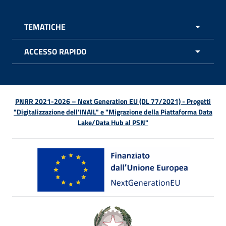
TEMATICHE
APRI 
ACCESSO RAPIDO
APRI 
PNRR 2021-2026 – Next Generation EU (DL 77/2021) - Progetti
"Digitalizzazione dell’INAIL" e "Migrazione della Piattaforma Data
Lake/Data Hub al PSN"