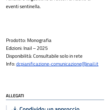
eventi sentinella.
Prodotto: Monografia
Edizioni: Inail – 2025
Disponibilità: Consultabile solo in rete
Info:
dcpianificazione-comunicazione@inail.it
ALLEGATI
Scarica file:
Formato PDF — Dimensione 4.10 MB
Condivido: un approccio