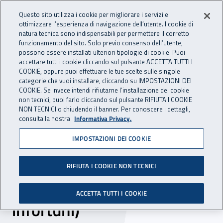
Accedi ai servizi online
For international visitors
Vai al menu principale
Vai al contenuto principale
Questo sito utilizza i cookie per migliorare i servizi e
ottimizzare l’esperienza di navigazione dell’utente. I cookie di
INAIL - Istituto Nazionale per 
natura tecnica sono indispensabili per permettere il corretto
Apri cerca
Apr
funzionamento del sito. Solo previo consenso dell’utente,
possono essere installati ulteriori tipologie di cookie. Puoi
Navigazione principale
accettare tutti i cookie cliccando sul pulsante ACCETTA TUTTI I
COOKIE, oppure puoi effettuare le tue scelte sulle singole
Navigazione - Ti trovi in:
Home
Inail comunica
Pubblicazioni
Catalogo generale
categorie che vuoi installare, cliccando su IMPOSTAZIONI DEI
COOKIE. Se invece intendi rifiutarne l’installazione dei cookie
non tecnici, puoi farlo cliccando sul pulsante RIFIUTA I COOKIE
Condivido: un approccio
NON TECNICI o chiudendo il banner. Per conoscere i dettagli,
consulta la nostra
Informativa Privacy.
integrato in reti
IMPOSTAZIONI DEI COOKIE
collaborative per lo
sviluppo delle conoscenze
RIFIUTA I COOKIE NON TECNICI
sui near miss (mancati
ACCETTA TUTTI I COOKIE
infortuni)