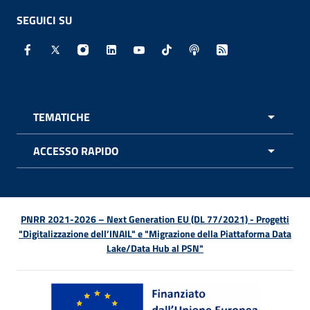
SEGUICI SU
Facebook - Sito esterno - Apertura in nuova finestra
X - Sito esterno - Apertura in nuova finestra
Instagram - Sito esterno - Apertura in nuo
Linkedin - Sito esterno - Apertura in 
Youtube - Sito esterno - Apertur
TikTok - Sito esterno - Ape
Spreaker - Sito estern
Feed RSS - Apert
TEMATICHE
APRI 
ACCESSO RAPIDO
APRI 
PNRR 2021-2026 – Next Generation EU (DL 77/2021) - Progetti
"Digitalizzazione dell’INAIL" e "Migrazione della Piattaforma Data
Lake/Data Hub al PSN"