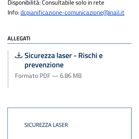
Disponibilità: Consultabile solo in rete
Info:
dcpianificazione-comunicazione@inail.it
ALLEGATI
Scarica file:
Formato PDF — Dimensione 6.86 MB
Sicurezza laser - Rischi e
prevenzione
Formato PDF — 6.86 MB