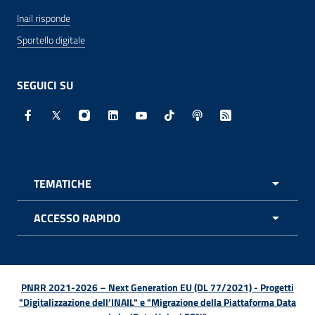
Inail risponde
Sportello digitale
SEGUICI SU
Facebook - Sito esterno - Apertura in nuova finestra
X - Sito esterno - Apertura in nuova finestra
Instagram - Sito esterno - Apertura in nuo
Linkedin - Sito esterno - Apertura in 
Youtube - Sito esterno - Apertur
TikTok - Sito esterno - Ape
Spreaker - Sito estern
Feed RSS - Apert
TEMATICHE
APRI 
ACCESSO RAPIDO
APRI 
PNRR 2021-2026 – Next Generation EU (DL 77/2021) - Progetti
"Digitalizzazione dell’INAIL" e "Migrazione della Piattaforma Data