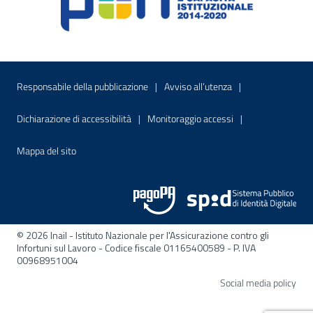
Menu di servizio
Sito interno - Apre in una nuova finestr
Sito interno - Apre
Responsabile della pubblicazione
Avviso all’utenza
Sito interno - Apre in una nuova finestra
Sito interno - Apre
Dichiarazione di accessibilità
Monitoraggio accessi
Sito interno - Apre nella stessa finestra
Mappa del sito
© 2026 Inail - Istituto Nazionale per l'Assicurazione contro gli
Infortuni sul Lavoro - Codice fiscale 01165400589 - P. IVA
00968951004
Apre
Social media policy