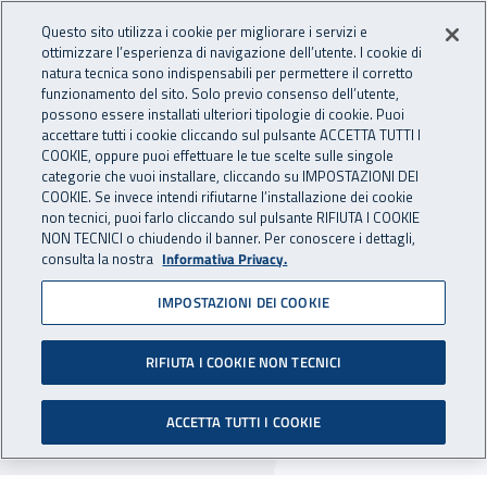
Accedi ai servizi online
For international visitors
Vai al menu principale
Vai al contenuto principale
Questo sito utilizza i cookie per migliorare i servizi e
ottimizzare l’esperienza di navigazione dell’utente. I cookie di
INAIL - Istituto Nazionale per 
natura tecnica sono indispensabili per permettere il corretto
Apri cerca
Apr
funzionamento del sito. Solo previo consenso dell’utente,
possono essere installati ulteriori tipologie di cookie. Puoi
Navigazione principale
accettare tutti i cookie cliccando sul pulsante ACCETTA TUTTI I
COOKIE, oppure puoi effettuare le tue scelte sulle singole
Navigazione - Ti trovi in:
Home
Inail comunica
Pubblicazioni
Catalogo generale
categorie che vuoi installare, cliccando su IMPOSTAZIONI DEI
COOKIE. Se invece intendi rifiutarne l’installazione dei cookie
non tecnici, puoi farlo cliccando sul pulsante RIFIUTA I COOKIE
Sicurezza laser - Rischi e
NON TECNICI o chiudendo il banner. Per conoscere i dettagli,
consulta la nostra
Informativa Privacy.
prevenzione
IMPOSTAZIONI DEI COOKIE
Il testo è finalizzato ad orientare gli attori della
sicurezza, e non solo, verso una maggiore
RIFIUTA I COOKIE NON TECNICI
consapevolezza del rischio da esposizione a
ACCETTA TUTTI I COOKIE
radiazioni ottiche coerenti (LASER).