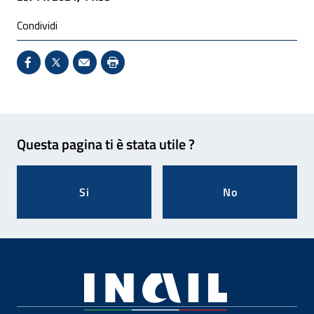
Condividi
Condividi su Facebook - Sito esterno - Apertura in 
X - Sito esterno - Apertura in nuova finestra
Invio Mail: apre il programma di posta el
Stampa pagina: scelta meno ecologic
Feedback
Questa pagina ti è stata utile ?
Si
No
Footer