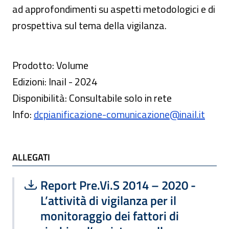
ad approfondimenti su aspetti metodologici e di
prospettiva sul tema della vigilanza.
Prodotto: Volume
Edizioni: Inail - 2024
Disponibilità: Consultabile solo in rete
Info:
dcpianificazione-comunicazione@inail.it
ALLEGATI
Scarica file:
Formato PDF — Dimensione 1.69 MB
Report Pre.Vi.S 2014 – 2020 -
L’attività di vigilanza per il
monitoraggio dei fattori di