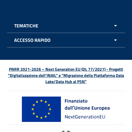
Facebook - Sito esterno - Apertura in nuova finestra
X - Sito esterno - Apertura in nuova finestra
Instagram - Sito esterno - Apertura in nuo
Linkedin - Sito esterno - Apertura in 
Youtube - Sito esterno - Apertur
TikTok - Sito esterno - Ape
Spreaker - Sito estern
Feed RSS - Apert
TEMATICHE
APRI 
ACCESSO RAPIDO
APRI 
PNRR 2021-2026 – Next Generation EU (DL 77/2021) - Progetti
"Digitalizzazione dell’INAIL" e "Migrazione della Piattaforma Data
Lake/Data Hub al PSN"