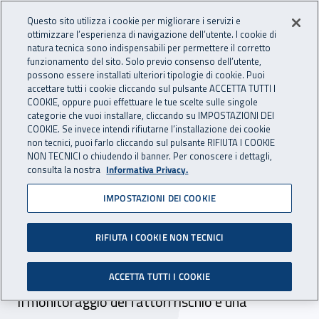
Accedi ai servizi online
For international visitors
Vai al menu principale
Vai al contenuto principale
Questo sito utilizza i cookie per migliorare i servizi e
ottimizzare l’esperienza di navigazione dell’utente. I cookie di
INAIL - Istituto Nazionale per 
natura tecnica sono indispensabili per permettere il corretto
Apri cerca
Apr
funzionamento del sito. Solo previo consenso dell’utente,
possono essere installati ulteriori tipologie di cookie. Puoi
Navigazione principale
accettare tutti i cookie cliccando sul pulsante ACCETTA TUTTI I
COOKIE, oppure puoi effettuare le tue scelte sulle singole
Navigazione - Ti trovi in:
Home
Inail comunica
Pubblicazioni
Catalogo generale
categorie che vuoi installare, cliccando su IMPOSTAZIONI DEI
COOKIE. Se invece intendi rifiutarne l’installazione dei cookie
non tecnici, puoi farlo cliccando sul pulsante RIFIUTA I COOKIE
Report Pre.Vi.S 2014 –
NON TECNICI o chiudendo il banner. Per conoscere i dettagli,
consulta la nostra
Informativa Privacy.
2020 - L’attività di vigilanza
IMPOSTAZIONI DEI COOKIE
per il monitoraggio dei
fattori di rischio e
RIFIUTA I COOKIE NON TECNICI
l’assistenza alle imprese
ACCETTA TUTTI I COOKIE
Il monitoraggio dei fattori rischio è una