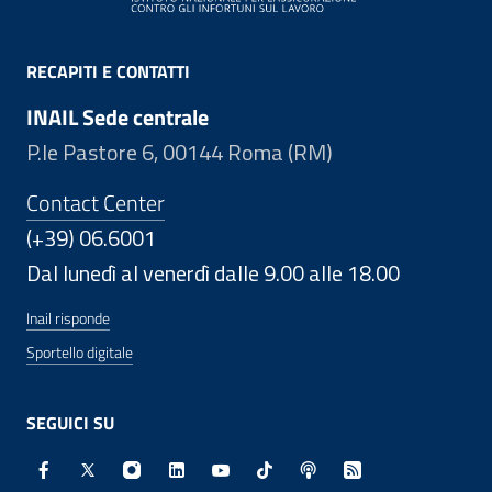
RECAPITI E CONTATTI
INAIL Sede centrale
P.le Pastore 6, 00144 Roma (RM)
Contact Center
(+39) 06.6001
Dal lunedì al venerdì dalle 9.00 alle 18.00
Inail risponde
Sportello digitale
SEGUICI SU
Facebook - Sito esterno - Apertura in nuova finestra
X - Sito esterno - Apertura in nuova finestra
Instagram - Sito esterno - Apertura in nuo
Linkedin - Sito esterno - Apertura in 
Youtube - Sito esterno - Apertur
TikTok - Sito esterno - Ape
Spreaker - Sito estern
Feed RSS - Apert