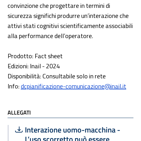
convinzione che progettare in termini di
sicurezza significhi produrre un’interazione che
attivi stati cognitivi scientificamente associabili
alla performance dell’operatore.
Prodotto: Fact sheet
Edizioni: Inail - 2024
Disponibilità: Consultabile solo in rete
Info:
dcpianificazione-comunicazione@inail.it
ALLEGATI
Scarica file:
Formato PDF — Dimensione 372.06 k
Interazione uomo-macchina -
L’uso scorretto può essere