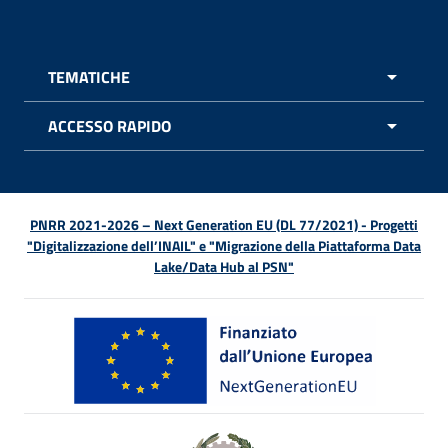
TEMATICHE
APRI 
ACCESSO RAPIDO
APRI 
PNRR 2021-2026 – Next Generation EU (DL 77/2021) - Progetti
"Digitalizzazione dell’INAIL" e "Migrazione della Piattaforma Data
Lake/Data Hub al PSN"