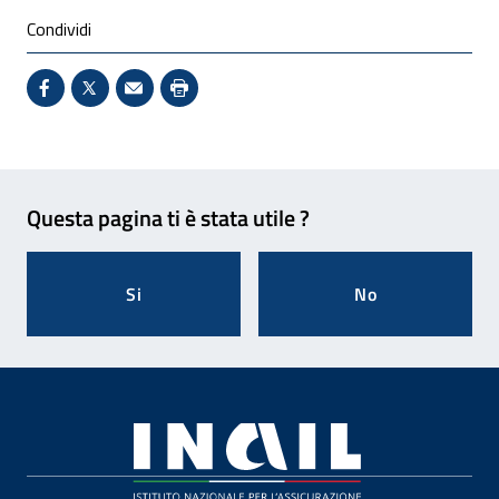
Condividi
Condividi su Facebook - Sito esterno - Apertura in 
X - Sito esterno - Apertura in nuova finestra
Invio Mail: apre il programma di posta el
Stampa pagina: scelta meno ecologic
Feedback
Questa pagina ti è stata utile ?
Si
No
Footer