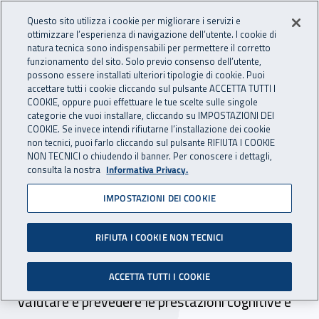
Accedi ai servizi online
For international visitors
Vai al menu principale
Vai al contenuto principale
Questo sito utilizza i cookie per migliorare i servizi e
ottimizzare l’esperienza di navigazione dell’utente. I cookie di
INAIL - Istituto Nazionale per 
natura tecnica sono indispensabili per permettere il corretto
Apri cerca
Apr
funzionamento del sito. Solo previo consenso dell’utente,
possono essere installati ulteriori tipologie di cookie. Puoi
Navigazione principale
accettare tutti i cookie cliccando sul pulsante ACCETTA TUTTI I
COOKIE, oppure puoi effettuare le tue scelte sulle singole
Navigazione - Ti trovi in:
Home
Inail comunica
Pubblicazioni
Catalogo generale
categorie che vuoi installare, cliccando su IMPOSTAZIONI DEI
COOKIE. Se invece intendi rifiutarne l’installazione dei cookie
non tecnici, puoi farlo cliccando sul pulsante RIFIUTA I COOKIE
Interazione uomo-
NON TECNICI o chiudendo il banner. Per conoscere i dettagli,
consulta la nostra
Informativa Privacy.
macchina - L’uso scorretto
IMPOSTAZIONI DEI COOKIE
può essere
ragionevolmente
RIFIUTA I COOKIE NON TECNICI
prevedibile ?
ACCETTA TUTTI I COOKIE
Valutare e prevedere le prestazioni cognitive è