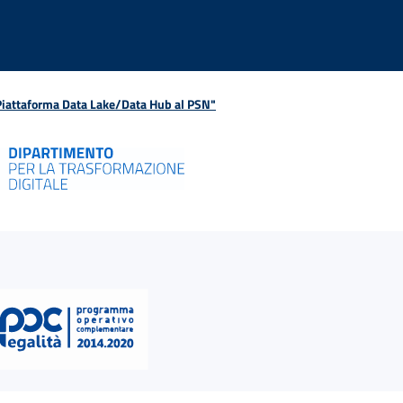
 Piattaforma Data Lake/Data Hub al PSN"