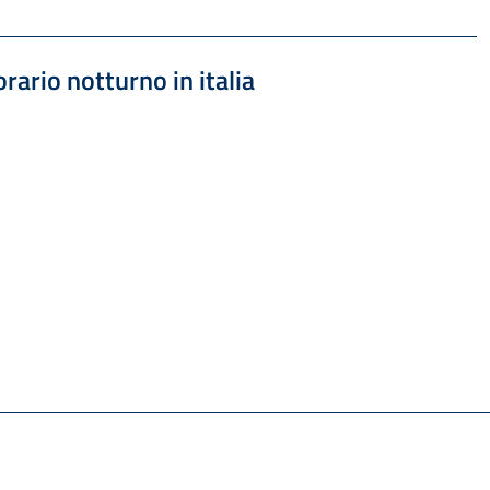
 1.56 MB
orario notturno in italia