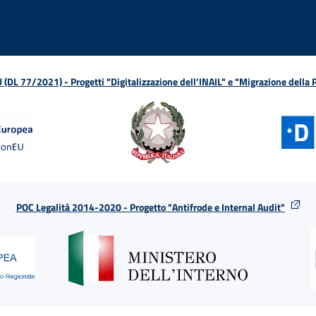
L 77/2021) - Progetti "Digitalizzazione dell’INAIL" e "Migrazione della
POC Legalità 2014-2020 - Progetto "Antifrode e Internal Audit"