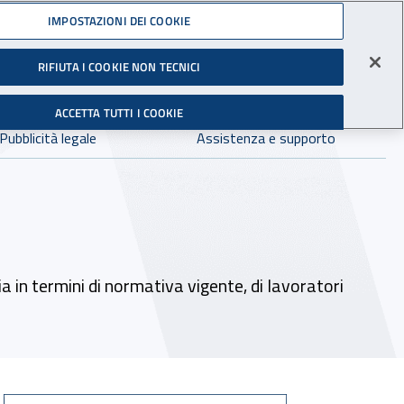
Accedi ai servizi online
IMPOSTAZIONI DEI COOKIE
gli Infortuni sul Lavoro
RIFIUTA I COOKIE NON TECNICI
Facebook - Sito esterno - Apertura in nuova finestra
X - Sito esterno - Apertura in nuova finestra
Instagram - Sito esterno - Apertura in 
Linkedin - Sito esterno - Apertur
Youtube - Sito esterno - A
Tiktok - Sito estern
Spreaker - Si
Feed R
in:
tutto INAIL.it
Avvia r
ACCETTA TUTTI I COOKIE
Dove cercare:
Pubblicità legale
Assistenza e supporto
a in termini di normativa vigente, di lavoratori