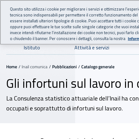
For international visitors
Vai al menu principale
Vai al contenuto principale
Questo sito utilizza i cookie per migliorare i servizi e ottimizzare l’esper
tecnica sono indispensabili per permettere il corretto funzionamento del
INAIL - Istituto Nazionale
essere installati ulteriori tipologie di cookie. Puoi accettare tutti i cook
oppure puoi effettuare le tue scelte sulle singole categorie che vuoi ins
invece intendi rifiutarne l’installazione dei cookie non tecnici, puoi farl
o chiudendo il banner. Per conoscere i dettagli, consulta la nostra
Inform
Navigazione principale
Istituto
Attività e servizi
Navigazione - Ti trovi in:
Home
Inail comunica
Pubblicazioni
Catalogo generale
Gli infortuni sul lavoro in 
La Consulenza statistico attuariale dell’Inail ha con
occupati e soprattutto di infortuni sul lavoro.