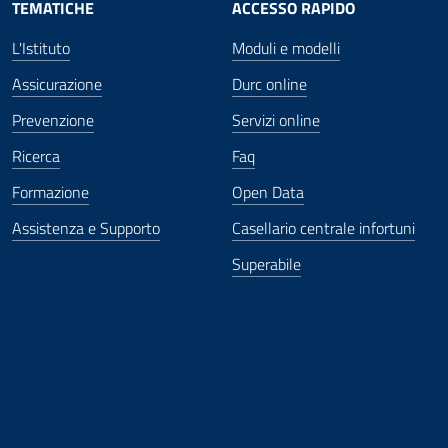
TEMATICHE
ACCESSO RAPIDO
L'Istituto
Moduli e modelli
Assicurazione
Durc online
Prevenzione
Servizi online
Ricerca
Faq
Formazione
Open Data
Assistenza e Supporto
Casellario centrale infortuni
Superabile
ova finestra
in nuova finestra
tura in nuova finestra
 Apertura in nuova finestra
sterno - Apertura in nuova finestra
Apertura nella stessa finestra