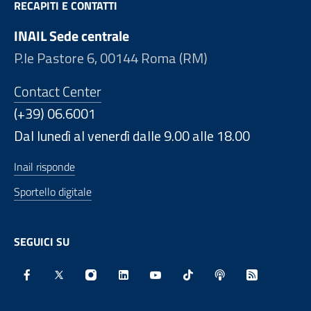
RECAPITI E CONTATTI
INAIL Sede centrale
P.le Pastore 6, 00144 Roma (RM)
Contact Center
(+39) 06.6001
Dal lunedì al venerdì dalle 9.00 alle 18.00
Inail risponde
Sportello digitale
SEGUICI SU
Facebook - Sito esterno - Apertura in nuova finestra
X - Sito esterno - Apertura in nuova finestra
Instagram - Sito esterno - Apertura in nu
Linkedin - Sito esterno - Apertura 
Youtube - Sito esterno - Aper
TikTok - Sito esterno -
Spreaker - Sito e
Feed RSS - 