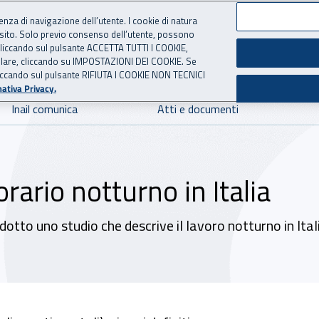
ienza di navigazione dell’utente. I cookie di natura
 sito. Solo previo consenso dell’utente, possono
 per l'Assicurazione contro 
ie cliccando sul pulsante ACCETTA TUTTI I COOKIE,
tallare, cliccando su IMPOSTAZIONI DEI COOKIE. Se
o cliccando sul pulsante RIFIUTA I COOKIE NON TECNICI
ativa Privacy.
Inail comunica
Atti e documenti
orario notturno in Italia
dotto uno studio che descrive il lavoro notturno in Itali