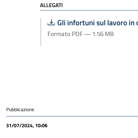
ALLEGATI
Scarica file:
Formato PDF — Dimensione
Gli infortuni sul lavoro in 
Formato PDF — 1.56 MB
ALLEGATI
Condivisione social
Pubblicazione
31/07/2024, 10:06