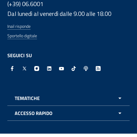
(+39) 06.6001
Dal lunedì al venerdì dalle 9.00 alle 18.00
Inail risponde
Sportello digitale
SEGUICI SU
Facebook - Sito esterno - Apertura in nuova finestra
X - Sito esterno - Apertura in nuova finestra
Instagram - Sito esterno - Apertura in nuo
Linkedin - Sito esterno - Apertura in 
Youtube - Sito esterno - Apertur
TikTok - Sito esterno - Ape
Spreaker - Sito estern
Feed RSS - Apert
TEMATICHE
APRI 
ACCESSO RAPIDO
APRI 