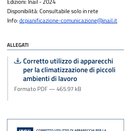
Edizioni: Inail - 2024
Disponibilità: Consultabile solo in rete
Info:
dcpianificazione-comunicazione@inail.it
ALLEGATI
Scarica file:
Formato PDF — Dimensione 465.97 k
Corretto utilizzo di apparecchi
per la climatizzazione di piccoli
ambienti di lavoro
Formato PDF — 465.97 kB