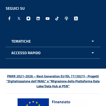
SEGUICI SU
Facebook - Sito esterno - Apertura in nuova finestra
X - Sito esterno - Apertura in nuova finestra
Instagram - Sito esterno - Apertura in nuo
Linkedin - Sito esterno - Apertura in 
Youtube - Sito esterno - Apertur
TikTok - Sito esterno - Ape
Spreaker - Sito estern
Feed RSS - Apert
TEMATICHE
APRI 
ACCESSO RAPIDO
APRI 
PNRR 2021-2026 – Next Generation EU (DL 77/2021) - Progetti
"Digitalizzazione dell’INAIL" e "Migrazione della Piattaforma Data
Lake/Data Hub al PSN"