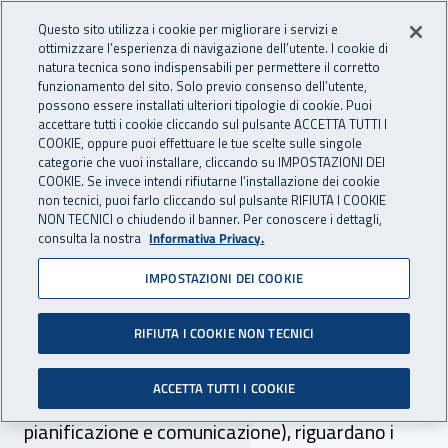
Accedi ai servizi online
For international visitors
Vai al menu principale
Vai al contenuto principale
Questo sito utilizza i cookie per migliorare i servizi e
ottimizzare l’esperienza di navigazione dell’utente. I cookie di
INAIL - Istituto Nazionale per 
natura tecnica sono indispensabili per permettere il corretto
Apri cerca
Apr
funzionamento del sito. Solo previo consenso dell’utente,
possono essere installati ulteriori tipologie di cookie. Puoi
Navigazione principale
accettare tutti i cookie cliccando sul pulsante ACCETTA TUTTI I
COOKIE, oppure puoi effettuare le tue scelte sulle singole
Navigazione - Ti trovi in:
Home
Inail comunica
Pubblicazioni
Catalogo generale
categorie che vuoi installare, cliccando su IMPOSTAZIONI DEI
COOKIE. Se invece intendi rifiutarne l’installazione dei cookie
non tecnici, puoi farlo cliccando sul pulsante RIFIUTA I COOKIE
Trabattelli – Quaderni per
NON TECNICI o chiudendo il banner. Per conoscere i dettagli,
consulta la nostra
Informativa Privacy.
immagini edizione 2023
IMPOSTAZIONI DEI COOKIE
I nove opuscoli che compongono la collana
'Quaderni per immagini', realizzati dalla sinergia
RIFIUTA I COOKIE NON TECNICI
di due strutture Inail (Dipartimento per le
ACCETTA TUTTI I COOKIE
Innovazioni Tecnologiche e la Direzione centrale
pianificazione e comunicazione), riguardano i