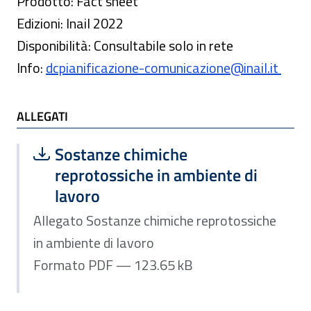
Prodotto: Fact sheet
Edizioni: Inail 2022
Disponibilità: Consultabile solo in rete
Info:
dcpianificazione-comunicazione@inail.it
ALLEGATI
Scarica file:
Formato PDF — Dimensione 123.65 k
Sostanze chimiche
reprotossiche in ambiente di
lavoro
Allegato Sostanze chimiche reprotossiche
in ambiente di lavoro
Formato PDF — 123.65 kB