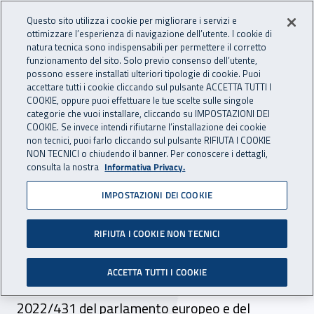
Accedi ai servizi online
For international visitors
Vai al menu principale
Vai al contenuto principale
Questo sito utilizza i cookie per migliorare i servizi e
ottimizzare l’esperienza di navigazione dell’utente. I cookie di
INAIL - Istituto Nazionale per 
natura tecnica sono indispensabili per permettere il corretto
Apri cerca
Apr
funzionamento del sito. Solo previo consenso dell’utente,
possono essere installati ulteriori tipologie di cookie. Puoi
Navigazione principale
accettare tutti i cookie cliccando sul pulsante ACCETTA TUTTI I
COOKIE, oppure puoi effettuare le tue scelte sulle singole
Navigazione - Ti trovi in:
Home
Inail comunica
Pubblicazioni
Catalogo generale
categorie che vuoi installare, cliccando su IMPOSTAZIONI DEI
COOKIE. Se invece intendi rifiutarne l’installazione dei cookie
non tecnici, puoi farlo cliccando sul pulsante RIFIUTA I COOKIE
Sostanze chimiche
NON TECNICI o chiudendo il banner. Per conoscere i dettagli,
consulta la nostra
Informativa Privacy.
reprotossiche in ambiente
IMPOSTAZIONI DEI COOKIE
di lavoro
RIFIUTA I COOKIE NON TECNICI
Le sostanze chimiche rientrano tra fattori di
rischio per la salute riproduttiva in ambiente di
ACCETTA TUTTI I COOKIE
lavoro. La pubblicazione della nuova direttiva
2022/431 del parlamento europeo e del