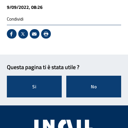
9/09/2022, 08:26
Condividi
Condividi su Facebook - Sito esterno - Apertura in 
X - Sito esterno - Apertura in nuova finestra
Invio Mail: apre il programma di posta el
Stampa pagina: scelta meno ecologic
Feedback
Questa pagina ti è stata utile ?
Si
No
Footer