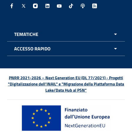
Facebook - Sito esterno - Apertura in nuova finestra
X - Sito esterno - Apertura in nuova finestra
Instagram - Sito esterno - Apertura in nuo
Linkedin - Sito esterno - Apertura in 
Youtube - Sito esterno - Apertur
TikTok - Sito esterno - Ape
Spreaker - Sito estern
Feed RSS - Apert
TEMATICHE
APRI 
ACCESSO RAPIDO
APRI 
PNRR 2021-2026 – Next Generation EU (DL 77/2021) - Progetti
"Digitalizzazione dell’INAIL" e "Migrazione della Piattaforma Data
Lake/Data Hub al PSN"