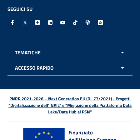
SEGUICI SU
Facebook - Sito esterno - Apertura in nuova finestra
X - Sito esterno - Apertura in nuova finestra
Instagram - Sito esterno - Apertura in nuo
Linkedin - Sito esterno - Apertura in 
Youtube - Sito esterno - Apertur
TikTok - Sito esterno - Ape
Spreaker - Sito estern
Feed RSS - Apert
TEMATICHE
APRI 
ACCESSO RAPIDO
APRI 
PNRR 2021-2026 – Next Generation EU (DL 77/2021) - Progetti
"Digitalizzazione dell’INAIL" e "Migrazione della Piattaforma Data
Lake/Data Hub al PSN"