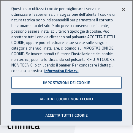
Accedi ai servizi online
For international visitors
Vai al menu principale
Vai al contenuto principale
Questo sito utilizza i cookie per migliorare i servizi e
ottimizzare l’esperienza di navigazione dell’utente. I cookie di
INAIL - Istituto Nazionale per 
natura tecnica sono indispensabili per permettere il corretto
Apri cerca
Apr
funzionamento del sito. Solo previo consenso dell’utente,
possono essere installati ulteriori tipologie di cookie. Puoi
Navigazione principale
accettare tutti i cookie cliccando sul pulsante ACCETTA TUTTI I
COOKIE, oppure puoi effettuare le tue scelte sulle singole
Navigazione - Ti trovi in:
Home
Inail comunica
Pubblicazioni
Catalogo generale
categorie che vuoi installare, cliccando su IMPOSTAZIONI DEI
COOKIE. Se invece intendi rifiutarne l’installazione dei cookie
non tecnici, puoi farlo cliccando sul pulsante RIFIUTA I COOKIE
Analisi statistica sugli
NON TECNICI o chiudendo il banner. Per conoscere i dettagli,
consulta la nostra
Informativa Privacy.
infortuni e sulle malattie
IMPOSTAZIONI DEI COOKIE
professionali e strumenti a
sostegno delle politiche di
RIFIUTA I COOKIE NON TECNICI
prevenzione per l’industria
ACCETTA TUTTI I COOKIE
chimica