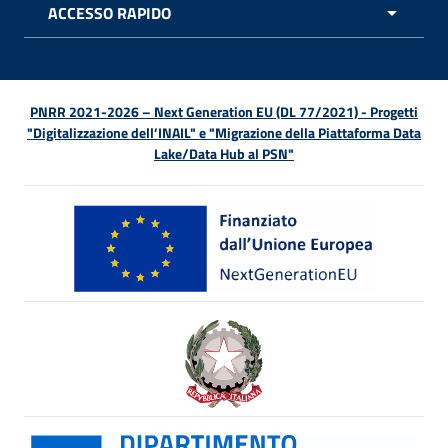
ACCESSO RAPIDO
APRI 
PNRR 2021-2026 – Next Generation EU (DL 77/2021) - Progetti
"Digitalizzazione dell’INAIL" e "Migrazione della Piattaforma Data
Lake/Data Hub al PSN"