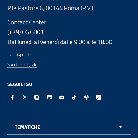
P.le Pastore 6, 00144 Roma (RM)
Contact Center
(+39) 06.6001
Dal lunedì al venerdì dalle 9.00 alle 18.00
Inail risponde
Sportello digitale
SEGUICI SU
Facebook - Sito esterno - Apertura in nuova finestra
X - Sito esterno - Apertura in nuova finestra
Instagram - Sito esterno - Apertura in nuo
Linkedin - Sito esterno - Apertura in 
Youtube - Sito esterno - Apertur
TikTok - Sito esterno - Ape
Spreaker - Sito estern
Feed RSS - Apert
TEMATICHE
APRI 