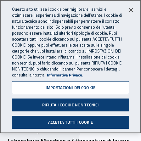
Accedi ai servizi online
For international visitors
Vai al menu principale
Vai al contenuto principale
Questo sito utilizza i cookie per migliorare i servizi e
ottimizzare l’esperienza di navigazione dell’utente. I cookie di
INAIL - Istituto Nazionale per 
natura tecnica sono indispensabili per permettere il corretto
Apri cerca
Apr
funzionamento del sito. Solo previo consenso dell’utente,
possono essere installati ulteriori tipologie di cookie. Puoi
Navigazione principale
accettare tutti i cookie cliccando sul pulsante ACCETTA TUTTI I
COOKIE, oppure puoi effettuare le tue scelte sulle singole
Navigazione - Ti trovi in:
Home
Inail comunica
Pubblicazioni
Catalogo generale
categorie che vuoi installare, cliccando su IMPOSTAZIONI DEI
COOKIE. Se invece intendi rifiutarne l’installazione dei cookie
non tecnici, puoi farlo cliccando sul pulsante RIFIUTA I COOKIE
Ambienti confinati e/o
NON TECNICI o chiudendo il banner. Per conoscere i dettagli,
consulta la nostra
Informativa Privacy.
sospetti di inquinamento e
IMPOSTAZIONI DEI COOKIE
assimilabili - Prodotti di
ricerca dell’istituto
RIFIUTA I COOKIE NON TECNICI
La scheda informativa presenta le principali
ACCETTA TUTTI I COOKIE
attività di sperimentazione e ricerca svolte dal
Laboratorio Macchine e Attrezzature di lavoro