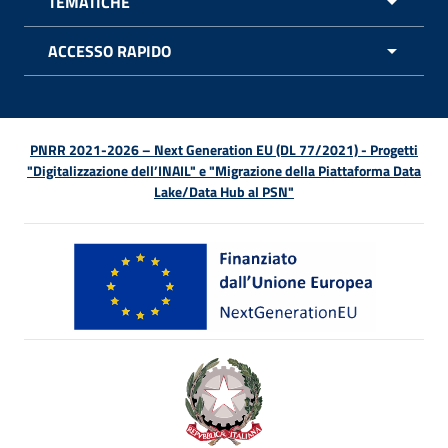
TEMATICHE
APRI 
ACCESSO RAPIDO
APRI 
PNRR 2021-2026 – Next Generation EU (DL 77/2021) - Progetti
"Digitalizzazione dell’INAIL" e "Migrazione della Piattaforma Data
Lake/Data Hub al PSN"