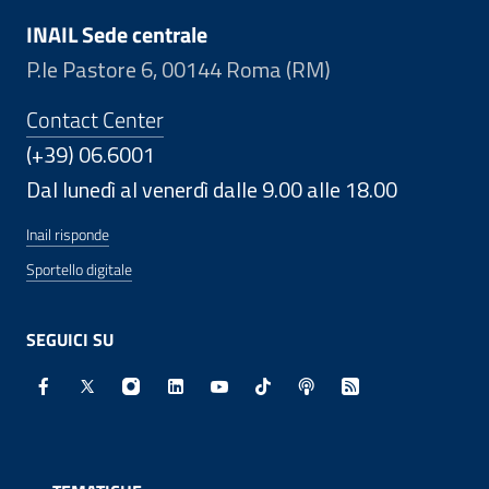
INAIL Sede centrale
P.le Pastore 6, 00144 Roma (RM)
Contact Center
(+39) 06.6001
Dal lunedì al venerdì dalle 9.00 alle 18.00
Inail risponde
Sportello digitale
SEGUICI SU
Facebook - Sito esterno - Apertura in nuova finestra
X - Sito esterno - Apertura in nuova finestra
Instagram - Sito esterno - Apertura in nuo
Linkedin - Sito esterno - Apertura in 
Youtube - Sito esterno - Apertur
TikTok - Sito esterno - Ape
Spreaker - Sito estern
Feed RSS - Apert