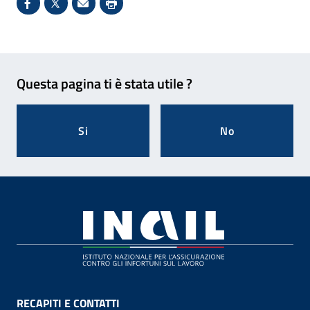
Condividi su Facebook - Sito esterno - Apertura in 
X - Sito esterno - Apertura in nuova finestra
Invio Mail: apre il programma di posta el
Stampa pagina: scelta meno ecologic
Feedback
Questa pagina ti è stata utile ?
Si
No
Footer
RECAPITI E CONTATTI