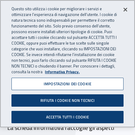
Accedi ai servizi online
For international visitors
Vai al menu principale
Vai al contenuto principale
Questo sito utilizza i cookie per migliorare i servizi e
ottimizzare l’esperienza di navigazione dell’utente. I cookie di
INAIL - Istituto Nazionale per 
natura tecnica sono indispensabili per permettere il corretto
Apri cerca
Apr
funzionamento del sito. Solo previo consenso dell’utente,
possono essere installati ulteriori tipologie di cookie. Puoi
Navigazione principale
accettare tutti i cookie cliccando sul pulsante ACCETTA TUTTI I
COOKIE, oppure puoi effettuare le tue scelte sulle singole
Navigazione - Ti trovi in:
Home
Inail comunica
Pubblicazioni
Catalogo generale
categorie che vuoi installare, cliccando su IMPOSTAZIONI DEI
COOKIE. Se invece intendi rifiutarne l’installazione dei cookie
non tecnici, puoi farlo cliccando sul pulsante RIFIUTA I COOKIE
Ambienti confinati e/o
NON TECNICI o chiudendo il banner. Per conoscere i dettagli,
consulta la nostra
Informativa Privacy.
sospetti di inquinamento e
IMPOSTAZIONI DEI COOKIE
assimilabili - Aspetti
legislativi e
RIFIUTA I COOKIE NON TECNICI
caratterizzazione
ACCETTA TUTTI I COOKIE
La scheda informativa raccoglie gli aspetti