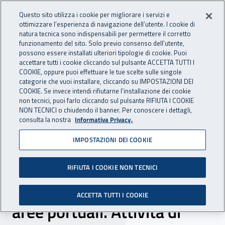
Accedi ai servizi online
For international visitors
Vai al menu principale
Vai al contenuto principale
Questo sito utilizza i cookie per migliorare i servizi e
ottimizzare l’esperienza di navigazione dell’utente. I cookie di
INAIL - Istituto Nazionale per 
natura tecnica sono indispensabili per permettere il corretto
Apri cerca
Apr
funzionamento del sito. Solo previo consenso dell’utente,
possono essere installati ulteriori tipologie di cookie. Puoi
Navigazione principale
accettare tutti i cookie cliccando sul pulsante ACCETTA TUTTI I
COOKIE, oppure puoi effettuare le tue scelte sulle singole
Navigazione - Ti trovi in:
Home
Inail comunica
Pubblicazioni
Catalogo generale
categorie che vuoi installare, cliccando su IMPOSTAZIONI DEI
COOKIE. Se invece intendi rifiutarne l’installazione dei cookie
non tecnici, puoi farlo cliccando sul pulsante RIFIUTA I COOKIE
Modello territoriale di
NON TECNICI o chiudendo il banner. Per conoscere i dettagli,
consulta la nostra
Informativa Privacy.
intervento integrato in
IMPOSTAZIONI DEI COOKIE
materia di salute e
sicurezza rivolto alle
RIFIUTA I COOKIE NON TECNICI
imprese che operano in
ACCETTA TUTTI I COOKIE
aree portuali. Attività di