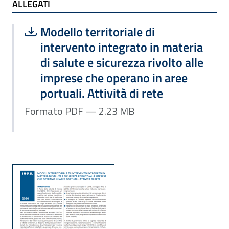
ALLEGATI
Scarica file:
Formato PDF — Dimensione 2.23 MB
Modello territoriale di
intervento integrato in materia
di salute e sicurezza rivolto alle
imprese che operano in aree
portuali. Attività di rete
Formato PDF — 2.23 MB