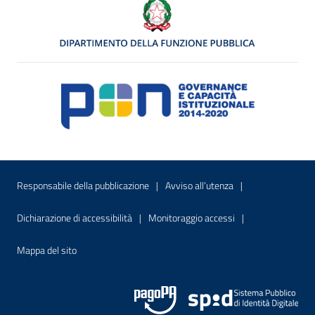
Menu di servizio
Sito interno - Apre in una nuova finestr
Sito interno - Apre
Responsabile della pubblicazione
Avviso all’utenza
Sito interno - Apre in una nuova finestra
Sito interno - Apre
Dichiarazione di accessibilità
Monitoraggio accessi
Sito interno - Apre nella stessa finestra
Mappa del sito