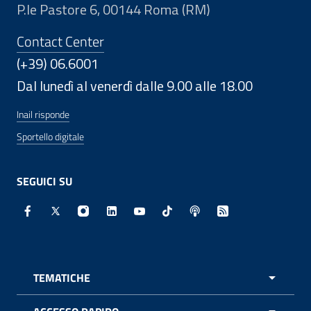
P.le Pastore 6, 00144 Roma (RM)
Contact Center
(+39) 06.6001
Dal lunedì al venerdì dalle 9.00 alle 18.00
Inail risponde
Sportello digitale
SEGUICI SU
Facebook - Sito esterno - Apertura in nuova finestra
X - Sito esterno - Apertura in nuova finestra
Instagram - Sito esterno - Apertura in nuo
Linkedin - Sito esterno - Apertura in 
Youtube - Sito esterno - Apertur
TikTok - Sito esterno - Ape
Spreaker - Sito estern
Feed RSS - Apert
TEMATICHE
APRI 