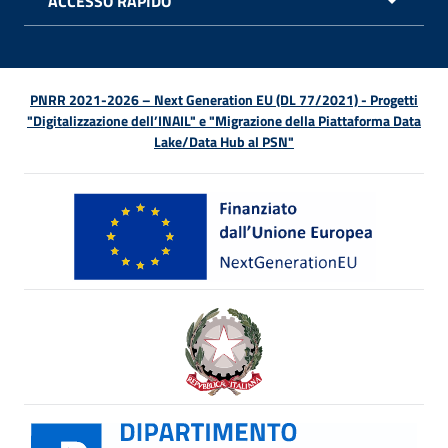
ACCESSO RAPIDO
APRI 
PNRR 2021-2026 – Next Generation EU (DL 77/2021) - Progetti
"Digitalizzazione dell’INAIL" e "Migrazione della Piattaforma Data
Lake/Data Hub al PSN"