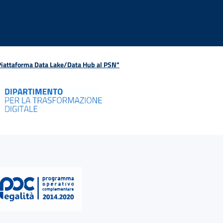
 Piattaforma Data Lake/Data Hub al PSN"