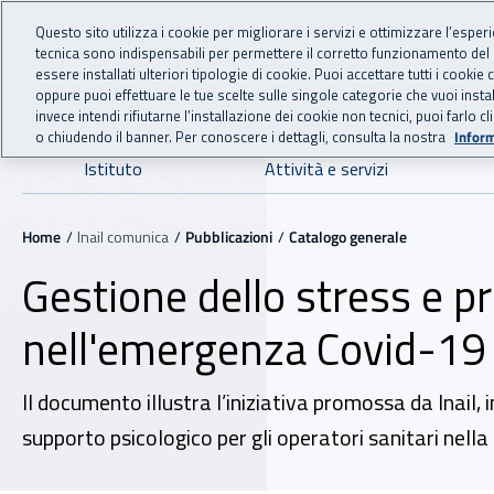
For international visitors
Vai al menu principale
Vai al contenuto principale
Questo sito utilizza i cookie per migliorare i servizi e ottimizzare l’esper
tecnica sono indispensabili per permettere il corretto funzionamento del
INAIL - Istituto Nazionale
essere installati ulteriori tipologie di cookie. Puoi accettare tutti i cook
oppure puoi effettuare le tue scelte sulle singole categorie che vuoi ins
invece intendi rifiutarne l’installazione dei cookie non tecnici, puoi farl
o chiudendo il banner. Per conoscere i dettagli, consulta la nostra
Inform
Navigazione principale
Istituto
Attività e servizi
Navigazione - Ti trovi in:
Home
Inail comunica
Pubblicazioni
Catalogo generale
Gestione dello stress e p
nell'emergenza Covid-19
Il documento illustra l’iniziativa promossa da Inail, i
supporto psicologico per gli operatori sanitari nella