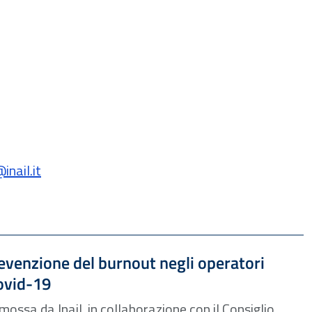
nail.it
 1.45 MB
revenzione del burnout negli operatori
ovid-19
omossa da Inail, in collaborazione con il Consiglio