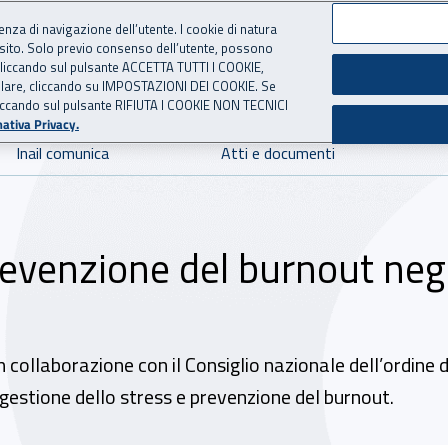
ienza di navigazione dell’utente. I cookie di natura
 sito. Solo previo consenso dell’utente, possono
 per l'Assicurazione contro 
ie cliccando sul pulsante ACCETTA TUTTI I COOKIE,
tallare, cliccando su IMPOSTAZIONI DEI COOKIE. Se
o cliccando sul pulsante RIFIUTA I COOKIE NON TECNICI
ativa Privacy.
Inail comunica
Atti e documenti
revenzione del burnout negl
n collaborazione con il Consiglio nazionale dell’ordine de
 gestione dello stress e prevenzione del burnout.