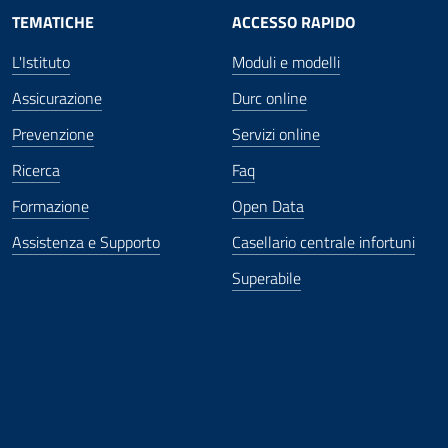
TEMATICHE
ACCESSO RAPIDO
L'Istituto
Moduli e modelli
Assicurazione
Durc online
Prevenzione
Servizi online
Ricerca
Faq
Formazione
Open Data
Assistenza e Supporto
Casellario centrale infortuni
Superabile
ova finestra
in nuova finestra
tura in nuova finestra
 Apertura in nuova finestra
sterno - Apertura in nuova finestra
Apertura nella stessa finestra