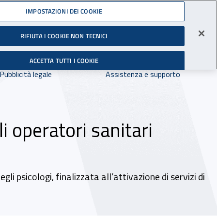
Accedi ai servizi online
IMPOSTAZIONI DEI COOKIE
gli Infortuni sul Lavoro
RIFIUTA I COOKIE NON TECNICI
Facebook - Sito esterno - Apertura in nuova finestra
X - Sito esterno - Apertura in nuova finestra
Instagram - Sito esterno - Apertura in 
Linkedin - Sito esterno - Apertur
Youtube - Sito esterno - A
Tiktok - Sito estern
Spreaker - Si
Feed R
in:
tutto INAIL.it
Avvia r
ACCETTA TUTTI I COOKIE
Dove cercare:
Pubblicità legale
Assistenza e supporto
i operatori sanitari
gli psicologi, finalizzata all’attivazione di servizi di