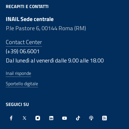
RECAPITI E CONTATTI
INAIL Sede centrale
P.le Pastore 6, 00144 Roma (RM)
Contact Center
(+39) 06.6001
Dal lunedì al venerdì dalle 9.00 alle 18.00
Inail risponde
Sportello digitale
SEGUICI SU
Facebook - Sito esterno - Apertura in nuova finestra
X - Sito esterno - Apertura in nuova finestra
Instagram - Sito esterno - Apertura in nu
Linkedin - Sito esterno - Apertura 
Youtube - Sito esterno - Aper
TikTok - Sito esterno -
Spreaker - Sito e
Feed RSS - 