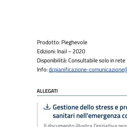
Prodotto: Pieghevole
Edizioni: Inail – 2020
Disponibilità: Consultabile solo in rete
Info:
dcpianificazione-comunicazione@i
ALLEGATI
Scarica file:
Formato PDF — Dimensione
Gestione dello stress e p
sanitari nell'emergenza c
Il documento illustra l’iniziativa pr